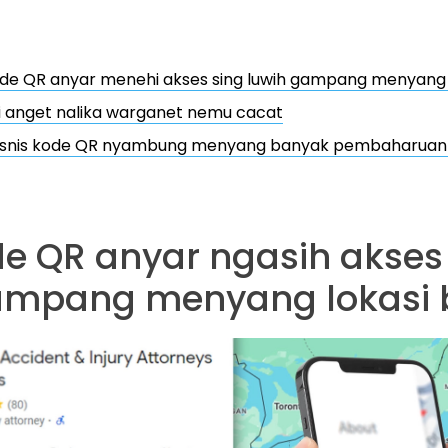
ode QR anyar menehi akses sing luwih gampang menyang l
i anget nalika warganet nemu cacat
 bisnis kode QR nyambung menyang banyak pembaharua
de QR anyar ngasih akses
ampang menyang lokasi b