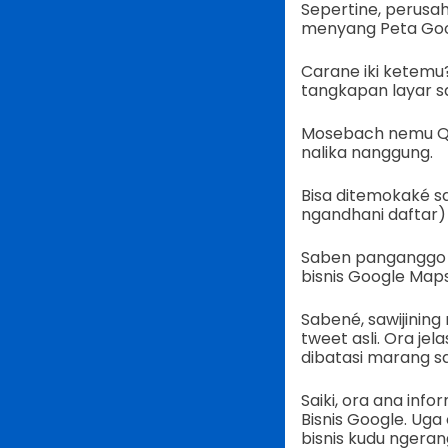
Sepertine, perusa
menyang Peta Goo
Carane iki ketemu
tangkapan layar sa
Mosebach nemu QR
nalika nanggung.
Bisa ditemokaké sa
ngandhani daftar) 
Saben panganggo l
bisnis Google Map
Sabené, sawijining 
tweet asli. Ora je
dibatasi marang sa
Saiki, ora ana in
Bisnis Google. Ug
bisnis kudu ngeran