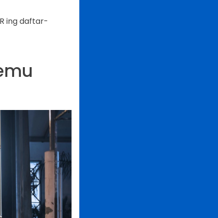
 ing daftar-
nemu