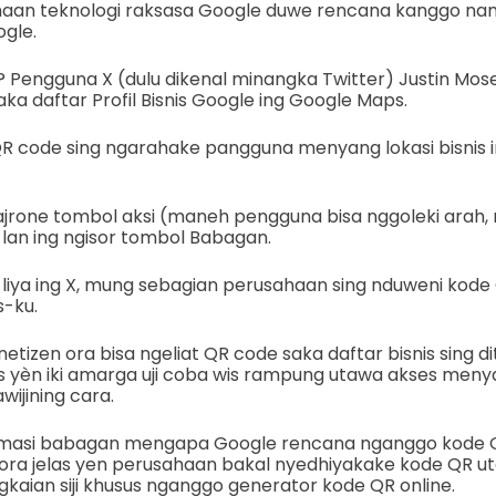
haan teknologi raksasa Google duwe rencana kanggo na
gle.
? Pengguna X (dulu dikenal minangka Twitter) Justin Mo
ka daftar Profil Bisnis Google ing Google Maps.
 code sing ngarahake pangguna menyang lokasi bisnis 
jrone tombol aksi (maneh pengguna bisa nggoleki arah, n
lan ing ngisor tombol Babagan.
iya ing X, mung sebagian perusahaan sing nduweni kode 
s-ku.
netizen ora bisa ngeliat QR code saka daftar bisnis sing d
las yèn iki amarga uji coba wis rampung utawa akses menyan
wijining cara.
formasi babagan mengapa Google rencana nganggo kode Q
a ora jelas yen perusahaan bakal nyedhiyakake kode QR u
gkaian siji khusus nganggo generator kode QR online.