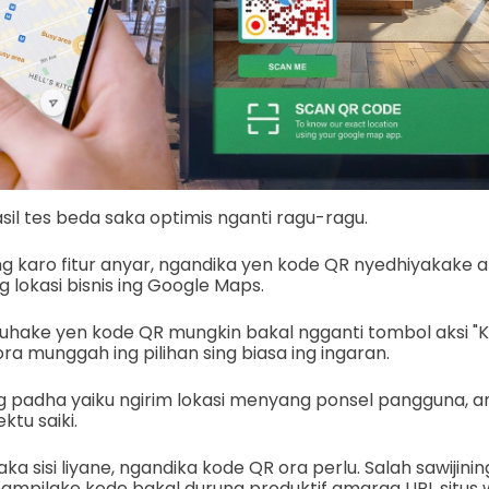
il tes beda saka optimis nganti ragu-ragu.
 karo fitur anyar, ngandika yen kode QR nyedhiyakake a
okasi bisnis ing Google Maps.
duhake yen kode QR mungkin bakal ngganti tombol aksi "
a munggah ing pilihan sing biasa ing ingaran.
sing padha yaiku ngirim lokasi menyang ponsel pangguna,
ktu saiki.
ka sisi liyane, ngandika kode QR ora perlu. Salah sawijini
mpilake kode bakal durung produktif amarga URL situs wi