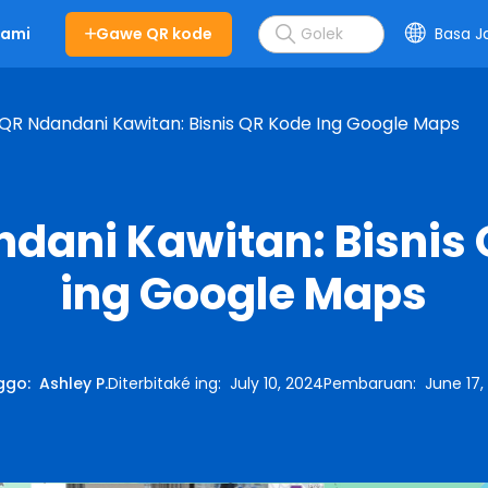
Gawe QR kode
Basa J
Kami
QR Ndandani Kawitan: Bisnis QR Kode Ing Google Maps
dani Kawitan: Bisnis
ing Google Maps
ggo
:
Ashley P.
Diterbitaké ing
:
July 10, 2024
Pembaruan
:
June 17,