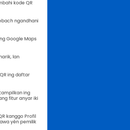
mbahi kode QR
sebach ngandhani
ing Google Maps
arik, lan
QR ing daftar
itampilkan ing
g fitur anyar iki
R kanggo Profil
tawa yèn pemilik