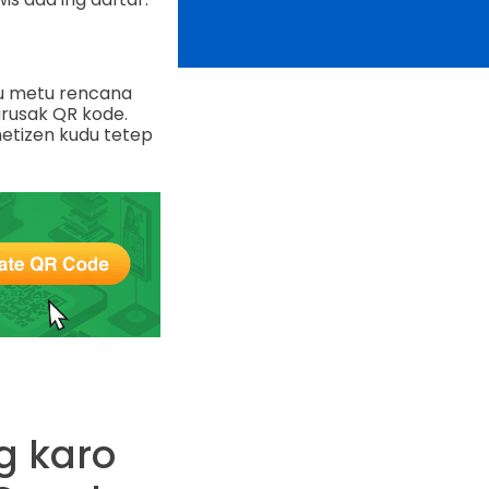
tu metu rencana
rusak QR kode.
etizen kudu tetep
g karo