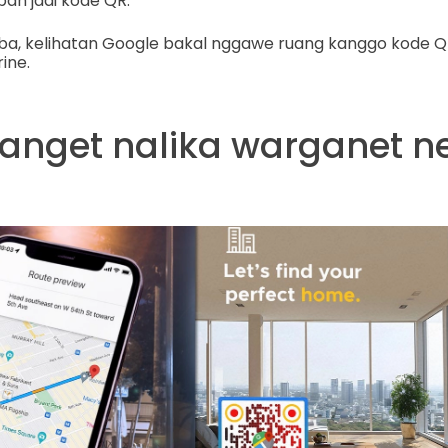
bah jadi kode QR.
oba, kelihatan Google bakal nggawe ruang kanggo kode QR
ine.
 anget nalika warganet 