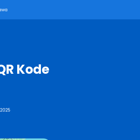
awa
 QR Kode
 2025