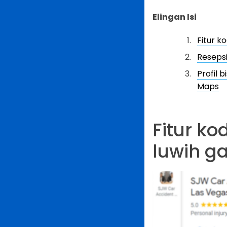
Elingan Isi
Fitur k
Reseps
Profil
Maps
Fitur ko
luwih g