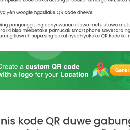
ya yèn Google ngasilake QR code dhewe.
ining panganggit ing panyuwunan utawa metu utawa me
ra iki bisa mlebetake pamucak smartphone sawetara ng
rung kawruh sapa sing bakal nyedhiyakake QR kode iki, n
bisnis kode QR duwe gabun