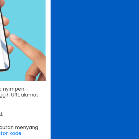
go nyimpen
nggih URL alamat
i.
 tautan menyang
tor kode