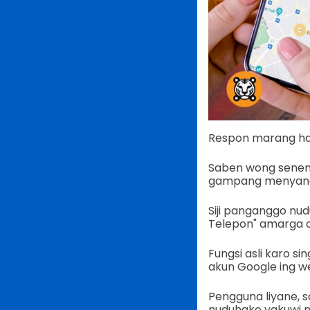
Respon marang has
Saben wong seneng
gampang menyang l
Siji panganggo nu
Telepon" amarga or
Fungsi asli karo 
akun Google ing we
Pengguna liyane, sa
nuduhake yakuwi na