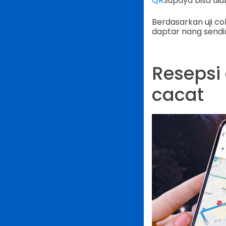
QR
Supaya bisa diu
Berdasarkan uji c
daptar nang sendir
Resepsi
cacat