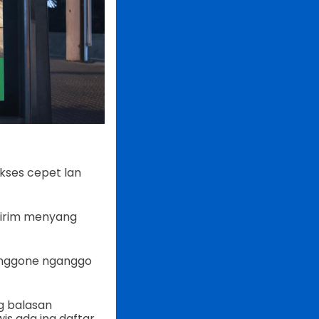
kses cepet lan
Kirim menyang
 anggone nganggo
ng balasan
s ada ing daftar.