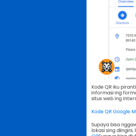
Kode QR iku piran
informasi ing form
situs web ing Inter
Kode QR Google 
Supaya bisa nggaw
lokasi sing diingi