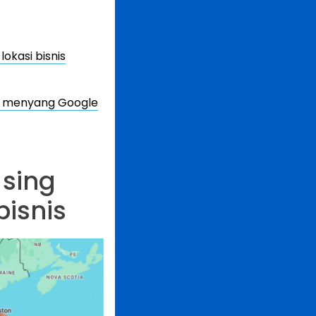
okasi bisnis
n menyang Google
 sing
isnis