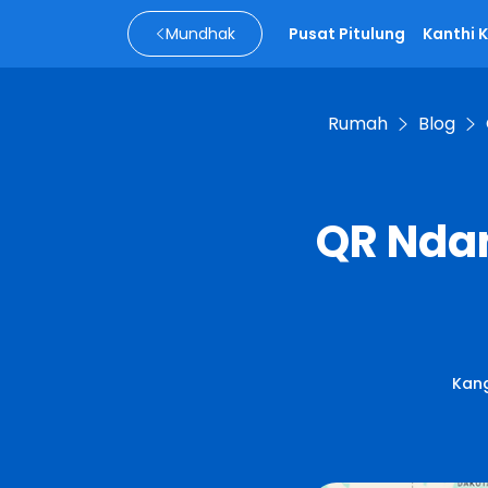
Mundhak
Pusat Pitulung
Kanthi 
Rumah
Blog
QR Ndan
Kan