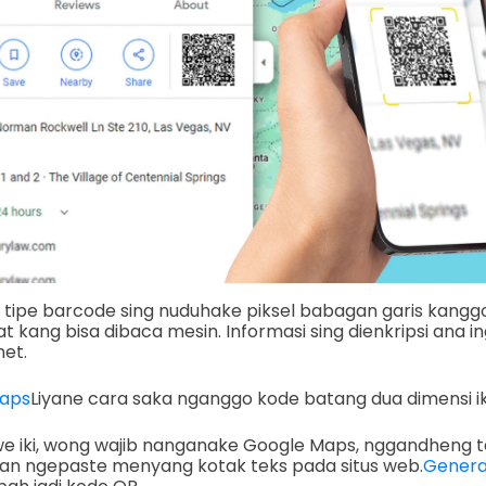
ti tipe barcode sing nuduhake piksel babagan garis kang
at kang bisa dibaca mesin. Informasi sing dienkripsi ana i
net.
Maps
Liyane cara saka nganggo kode batang dua dimensi ik
e iki, wong wajib nanganake Google Maps, nggandheng
ni, lan ngepaste menyang kotak teks pada situs web.
Genera