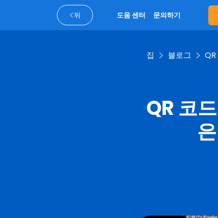
뒤
도움 센터
문의하기
집
블로그
QR
QR 코드
은