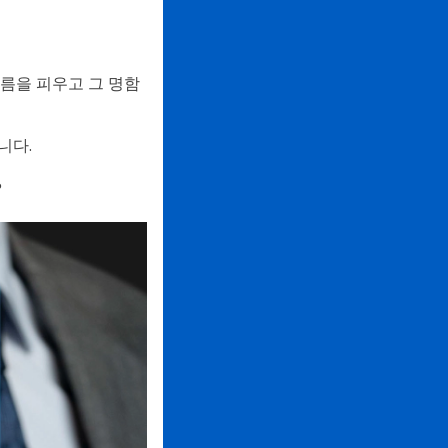
으름을 피우고 그 명함
니다.
?