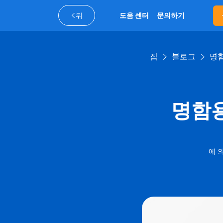
뒤
도움 센터
문의하기
집
블로그
명함
명함용
에 