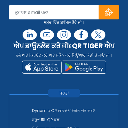
ਸਮੁੰਦ ਵਿੱਚ ਸ਼ਾਮਿਲ ਹੋਵੋ ਜੀ।
ਐਪ ਡਾਊਨਲੋਡ ਕਰੋ ਜੀਃ QR TIGER ਐਪ
ਚਲੋ ਅਤੇ ਕ੍ਰਿਏਟ ਕਰੋ ਅਤੇ ਸਕੈਨ ਕਰੋ ਕਿਊਆਰ ਕੋਡਾਂ ਤੇ ਜਾਓ ਜੀ।
ਸਰੋਤਾਂ
Dynamic QR কোডগুলি কিভাবে কাজ করে?
ਬਹੁ-URL QR ਕੋਡ