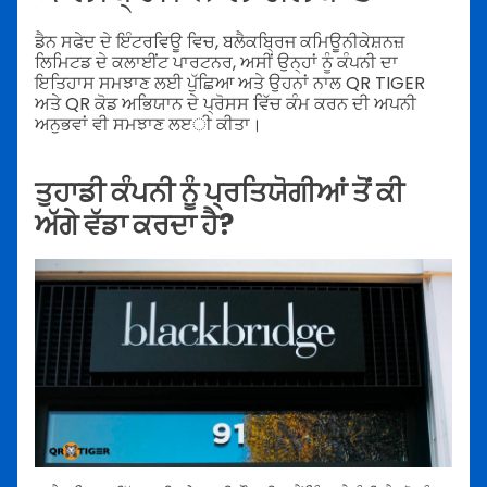
ਡੈਨ ਸਫੇਦ ਦੇ ਇੰਟਰਵਿਊ ਵਿਚ, ਬਲੈਕਬ੍ਰਿਜ ਕਮਿਊਨੀਕੇਸ਼ਨਜ਼
ਲਿਮਿਟਡ ਦੇ ਕਲਾਈਂਟ ਪਾਰਟਨਰ, ਅਸੀਂ ਉਨ੍ਹਾਂ ਨੂੰ ਕੰਪਨੀ ਦਾ
ਇਤਿਹਾਸ ਸਮਝਾਣ ਲਈ ਪੁੱਛਿਆ ਅਤੇ ਉਹਨਾਂ ਨਾਲ QR TIGER
ਅਤੇ QR ਕੋਡ ਅਭਿਯਾਨ ਦੇ ਪ੍ਰੋਸਸ ਵਿੱਚ ਕੰਮ ਕਰਨ ਦੀ ਅਪਨੀ
ਅਨੁਭਵਾਂ ਵੀ ਸਮਝਾਣ ਲੲੀ ਕੀਤਾ।
ਤੁਹਾਡੀ ਕੰਪਨੀ ਨੂੰ ਪ੍ਰਤਿਯੋਗੀਆਂ ਤੋਂ ਕੀ
ਅੱਗੇ ਵੱਡਾ ਕਰਦਾ ਹੈ?