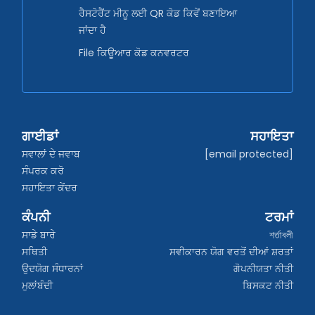
ਰੈਸਟੋਰੈਂਟ ਮੀਨੂ ਲਈ QR ਕੋਡ ਕਿਵੇਂ ਬਣਾਇਆ
ਜਾਂਦਾ ਹੈ
File ਕਿਊਆਰ ਕੋਡ ਕਨਵਰਟਰ
ਗਾਈਡਾਂ
ਸਹਾਇਤਾ
ਸਵਾਲਾਂ ਦੇ ਜਵਾਬ
[email protected]
ਸੰਪਰਕ ਕਰੋ
ਸਹਾਇਤਾ ਕੇਂਦਰ
ਕੰਪਨੀ
ਟਰਮਾਂ
ਸਾਡੇ ਬਾਰੇ
শর্তাবলী
ਸਥਿਤੀ
ਸਵੀਕਾਰਨ ਯੋਗ ਵਰਤੋਂ ਦੀਆਂ ਸ਼ਰਤਾਂ
ਉਦਯੋਗ ਸੰਧਾਰਨਾਂ
ਗੋਪਨੀਯਤਾ ਨੀਤੀ
ਮੁਲਾਂਬੰਦੀ
ਬਿਸਕਟ ਨੀਤੀ