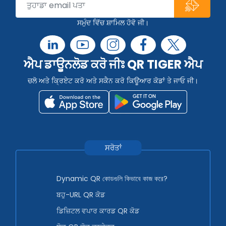
ਸਮੁੰਦ ਵਿੱਚ ਸ਼ਾਮਿਲ ਹੋਵੋ ਜੀ।
ਐਪ ਡਾਊਨਲੋਡ ਕਰੋ ਜੀਃ QR TIGER ਐਪ
ਚਲੋ ਅਤੇ ਕ੍ਰਿਏਟ ਕਰੋ ਅਤੇ ਸਕੈਨ ਕਰੋ ਕਿਊਆਰ ਕੋਡਾਂ ਤੇ ਜਾਓ ਜੀ।
ਸਰੋਤਾਂ
Dynamic QR কোডগুলি কিভাবে কাজ করে?
ਬਹੁ-URL QR ਕੋਡ
ਡਿਜ਼ਿਟਲ ਵਪਾਰ ਕਾਰਡ QR ਕੋਡ