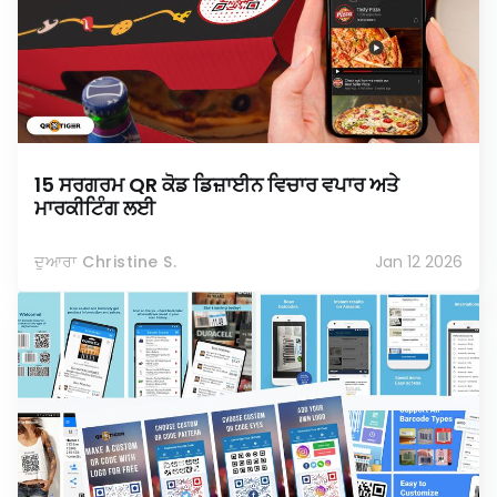
15 ਸਰਗਰਮ QR ਕੋਡ ਡਿਜ਼ਾਈਨ ਵਿਚਾਰ ਵਪਾਰ ਅਤੇ
ਮਾਰਕੀਟਿੰਗ ਲਈ
ਦੁਆਰਾ Christine S.
Jan 12 2026