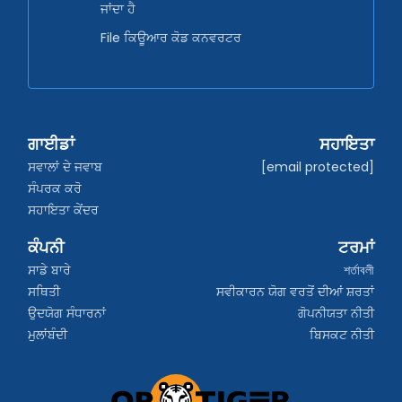
ਜਾਂਦਾ ਹੈ
File ਕਿਊਆਰ ਕੋਡ ਕਨਵਰਟਰ
ਗਾਈਡਾਂ
ਸਹਾਇਤਾ
ਸਵਾਲਾਂ ਦੇ ਜਵਾਬ
[email protected]
ਸੰਪਰਕ ਕਰੋ
ਸਹਾਇਤਾ ਕੇਂਦਰ
ਕੰਪਨੀ
ਟਰਮਾਂ
ਸਾਡੇ ਬਾਰੇ
শর্তাবলী
ਸਥਿਤੀ
ਸਵੀਕਾਰਨ ਯੋਗ ਵਰਤੋਂ ਦੀਆਂ ਸ਼ਰਤਾਂ
ਉਦਯੋਗ ਸੰਧਾਰਨਾਂ
ਗੋਪਨੀਯਤਾ ਨੀਤੀ
ਮੁਲਾਂਬੰਦੀ
ਬਿਸਕਟ ਨੀਤੀ