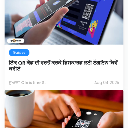
Guides
ਇੱਕ QR ਕੋਡ ਦੀ ਵਰਤੋਂ ਕਰਕੇ ਡਿਸਕਾਰਡ ਲਈ ਲੌਗਇਨ ਕਿਵੇਂ
ਕਰੀਏ
ਦੁਆਰਾ Christine S.
Aug 04 2025