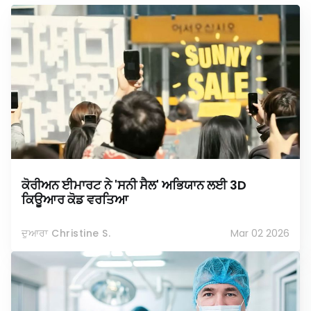
ਕੋਰੀਅਨ ਈਮਾਰਟ ਨੇ 'ਸਨੀ ਸੈਲ' ਅਭਿਯਾਨ ਲਈ 3D
ਕਿਊਆਰ ਕੋਡ ਵਰਤਿਆ
ਦੁਆਰਾ Christine S.
Mar 02 2026