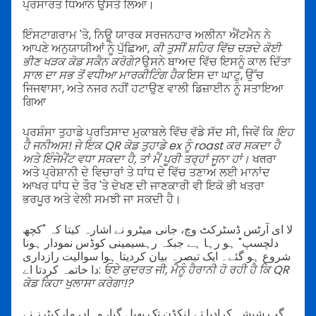
ਪ੍ਰਸਾਰਤ ਧਿਆਨ ਉਸਤੇ ਲਿਆ।
ਇੰਸਟਾਗਰਾਮ 'ਤੇ, ਨਿਊ ਯਾਰਕ ਸਰਜਨਹਾਰ ਅਲੀਨਾ ਐਂਟਮੈਨ ਨੇ
ਆਪਣੇ ਅਨੁਯਾਯੀਆਂ ਨੂੰ ਪੁੱਛਿਆ,
ਕੀ ਤੁਸੀਂ ਸ਼ਹਿਰ ਵਿੱਚ ਚੜਦੇ ਕੋਈ
ਭੀਣ ਖੜਕ ਕੋਡ ਸਕੈਨ ਕਰੋਗੇ?
ਉਸਨੇ ਬਾਅਦ ਵਿੱਚ ਇਸਨੂੰ ਕਾਲ ਦਿੱਤਾ
ਸਾਲ ਦਾ ਸਭ ਤੋਂ ਵਧੀਆ ਮਾਰਕੀਟਿੰਗ ਹੈਕ
ਇਸ ਦਾ ਘਾਟੁ, ਉੱਚ
ਜਿਜਞਾਸਾ, ਅਤੇ ਨਜਰ ਨਹੀਂ ਹਟਾਉਣ ਵਾਲੀ ਡਿਜ਼ਾਈਨ ਨੂੰ ਸਤਾਇਆ
ਗਿਆ
ਪ੍ਰਸ਼ੰਸਾ ਤੁਹਾਡੇ ਪ੍ਰਤਿਸਾਦ ਮੁਕਾਬਲੇ ਵਿੱਚ ਵੱਡੇ ਸੱਦ ਸੀ, ਜਿਵੇਂ ਕਿ
ਇਹ
ਹੈ ਜਨੀਅਸ! ਜੇ ਇਕ QR ਕੋਡ ਤੁਹਾਡੇ ex ਨੂੰ roast ਕਰ ਸਕਦਾ ਹੈ
ਅਤੇ ਇੰਜੇਮੈਂਟ ਵਧਾ ਸਕਦਾ ਹੈ, ਤਾਂ ਮੈਂ ਪੂਰੀ ਤਰ੍ਹਾਂ ਜੂਨਾ ਹਾਂ।
ਖतਰਾ
ਅਤੇ ਪ੍ਰੇਸ਼ਾਨੀ ਦੇ ਵਿਚਾਰਾਂ ਤੇ ਧਾਂਧ ਦੇ ਵਿੱਚ ਤਣਾਅ ਲਈ ਮਾਨਾਂਦ
ਆਖਰ ਧਾਂਧ ਦੇ ਤੌਰ 'ਤੇ ਦੇਖਣ ਦੀ ਜਾਣਕਾਰੀ ਵੀ ਇਕੋ ਭੀ ਖਤਰਾ
ਭਰਪੂਰ ਅਤੇ ਵੇਲੀ ਸਮਝੀ ਜਾ ਸਕਦੀ ਹੈ।
لا ای آرٹس ڈسٹرکٹ وچ، جانی میٹرو نے اشارہ کیتا کہ "کچھ
دلچسپ" ہو رہا ہے جبکہ رہسیمینی کوڈس نمودار ہونا
شروع ہو گئے۔ ایک تبصرہ بیان کردیتا ہوا سوالیت رازداری
دا خاتمہ کردتا اے:
ਓਏ ਕੁਦਰਤ ਜੀ, ਮੈਨੂੰ ਹੈਰਾਨੀ ਹੋ ਰਹੀ ਹੈ ਕਿ QR
ਕੋਡ ਕਿਹਾ ਖੁਲਾਸਾ ਕਰੇਗਾ!?
گپ شیشہ کرادیا تے لنکڈن تک پھیل گیا، وہاں مارکیٹرز نے