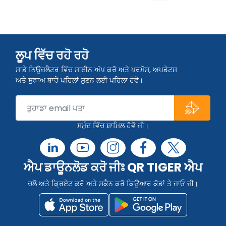
ਲੂਪ ਵਿੱਚ ਰਹੋ ਰਹੋ
ਸਾਡੇ ਨਿਊਜ਼ਲੈਟਰ ਵਿੱਚ ਸਾਈਨ ਅੱਪ ਕਰੋ ਅਤੇ ਪਰਮੋਸ, ਅਪਡੇਟਸ
ਅਤੇ ਸੁਝਾਅ ਬਾਰੇ ਪਹਿਲਾਂ ਸੁਣਨ ਲਈ ਪਹਿਲਾ ਹੋਵੋ।
ਸਮੁੰਦ ਵਿੱਚ ਸ਼ਾਮਿਲ ਹੋਵੋ ਜੀ।
ਐਪ ਡਾਊਨਲੋਡ ਕਰੋ ਜੀਃ QR TIGER ਐਪ
ਚਲੋ ਅਤੇ ਕ੍ਰਿਏਟ ਕਰੋ ਅਤੇ ਸਕੈਨ ਕਰੋ ਕਿਊਆਰ ਕੋਡਾਂ ਤੇ ਜਾਓ ਜੀ।