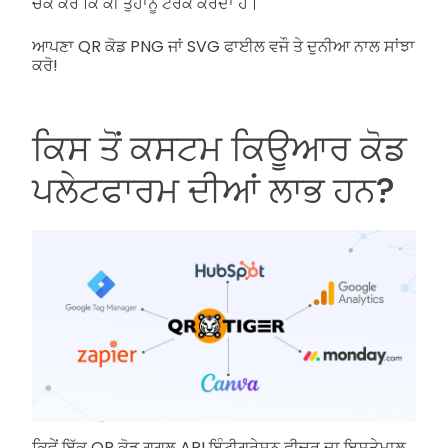
ਚੈੱਕ ਕਰੋ ਕਿ ਕੀ ਤੁਹਾਨੂੰ ਟਰੈੱਕ ਕਰਦਾ ਹੈ।
ਆਪਣਾ QR ਕੋਡ PNG ਜਾਂ SVG ਫਾਈਲ ਵਜੌ ਤੇ ਦੁਨੀਆ ਨਾਲ ਸਾਂਝਾ
ਕਰੋ!
ਕਿਸ ਤੋਂ ਕਸਟਮ ਕਿਊਆਰ ਕੋਡ
ਪਲੇਟਫਾਰਮ ਦੀਆਂ ਲਾਭ ਹਨ?
ਕਿਵੇਂ ਇੱਕ QR ਕੋਡ ਗੂਗਲ API ਇੰਟੀਗ੍ਰੇਸ਼ਨ ਫੀਚਰ ਦਾ ਇਸਤੇਮਾਲ