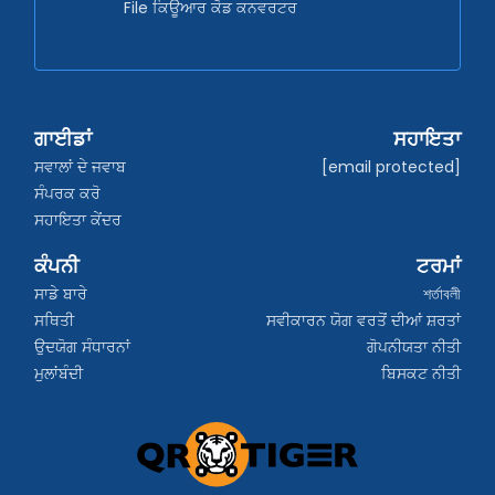
File ਕਿਊਆਰ ਕੋਡ ਕਨਵਰਟਰ
ਗਾਈਡਾਂ
ਸਹਾਇਤਾ
ਸਵਾਲਾਂ ਦੇ ਜਵਾਬ
[email protected]
ਸੰਪਰਕ ਕਰੋ
ਸਹਾਇਤਾ ਕੇਂਦਰ
ਕੰਪਨੀ
ਟਰਮਾਂ
ਸਾਡੇ ਬਾਰੇ
শর্তাবলী
ਸਥਿਤੀ
ਸਵੀਕਾਰਨ ਯੋਗ ਵਰਤੋਂ ਦੀਆਂ ਸ਼ਰਤਾਂ
ਉਦਯੋਗ ਸੰਧਾਰਨਾਂ
ਗੋਪਨੀਯਤਾ ਨੀਤੀ
ਮੁਲਾਂਬੰਦੀ
ਬਿਸਕਟ ਨੀਤੀ