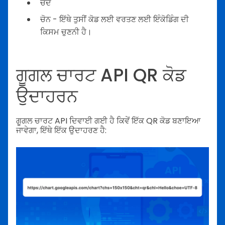
ਚੰਦ
ਚੋਨ - ਇੱਥੇ ਤੁਸੀਂ ਕੋਡ ਲਈ ਵਰਤਣ ਲਈ ਇੰਕੋਡਿੰਗ ਦੀ
ਕਿਸਮ ਚੁਣਨੀ ਹੈ।
ਗੂਗਲ ਚਾਰਟ API QR ਕੋਡ
ਉਦਾਹਰਨ
ਗੂਗਲ ਚਾਰਟ API ਦਿਵਾਈ ਗਈ ਹੈ ਕਿਵੇਂ ਇੱਕ QR ਕੋਡ ਬਣਾਇਆ
ਜਾਵੇਗਾ, ਇੱਥੇ ਇੱਕ ਉਦਾਹਰਣ ਹੈ: