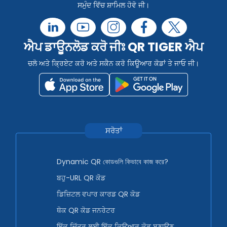
ਸਮੁੰਦ ਵਿੱਚ ਸ਼ਾਮਿਲ ਹੋਵੋ ਜੀ।
ਐਪ ਡਾਊਨਲੋਡ ਕਰੋ ਜੀਃ QR TIGER ਐਪ
ਚਲੋ ਅਤੇ ਕ੍ਰਿਏਟ ਕਰੋ ਅਤੇ ਸਕੈਨ ਕਰੋ ਕਿਊਆਰ ਕੋਡਾਂ ਤੇ ਜਾਓ ਜੀ।
ਸਰੋਤਾਂ
Dynamic QR কোডগুলি কিভাবে কাজ করে?
ਬਹੁ-URL QR ਕੋਡ
ਡਿਜ਼ਿਟਲ ਵਪਾਰ ਕਾਰਡ QR ਕੋਡ
ਥੋਕ QR ਕੋਡ ਜਨਰੇਟਰ
ਇੱਕ ਚਿੱਤਰ ਲਈ ਇੱਕ ਕਿਊਆਰ ਕੋਡ ਬਣਾਉਣ