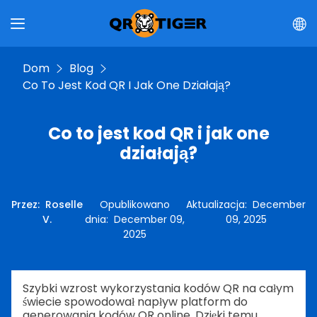
Dom
Blog
Co To Jest Kod QR I Jak One Działają?
Co to jest kod QR i jak one
działają?
Przez
:
Roselle
Opublikowano
Aktualizacja
:
December
V.
dnia
:
December 09,
09, 2025
2025
Szybki wzrost wykorzystania kodów QR na całym
świecie spowodował napływ platform do
generowania kodów QR online. Dzięki temu