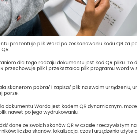
ntu prezentuje plik Word po zeskanowaniu kodu QR za 
 QR.
zaniem dla tego rodzaju dokumentu jest kod QR pliku. To
QR przechowuje plik i przekształca plik programu Word w
la skanerom pobrać i zapisać plik na swoim urządzeniu, u
j porze.
la dokumentu Worda jest kodem QR dynamicznym, możes
plik nawet po jego wydrukowaniu.
edzić dane ze swoich skanów QR w czasie rzeczywistym n
ników: liczba skanów, lokalizacja, czas i urządzenia użyt