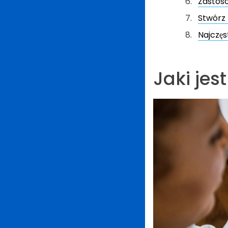
Zastos
Stwórz 
Najczęs
Jaki jes