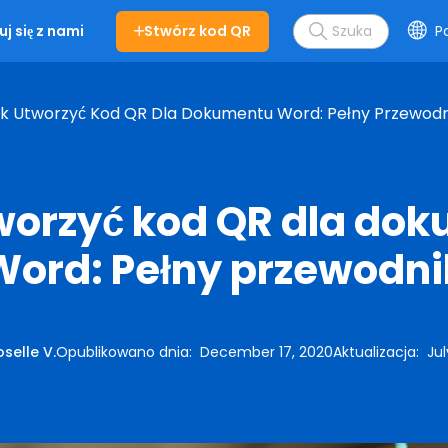
Stwórz kod QR
Po
j się z nami
k Utworzyć Kod QR Dla Dokumentu Word: Pełny Przewodn
worzyć kod QR dla do
Word: Pełny przewodni
selle V.
Opublikowano dnia
:
December 17, 2020
Aktualizacja
:
Jul