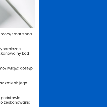
pomocą smartfona
 dynamiczne
 skanowalny kod
możliwiając dostęp
z zmienić jego
a podstawie
e do zeskanowania