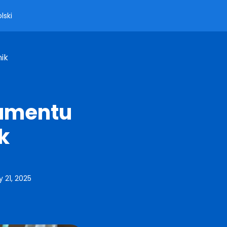
lski
ik
kumentu
k
y 21, 2025