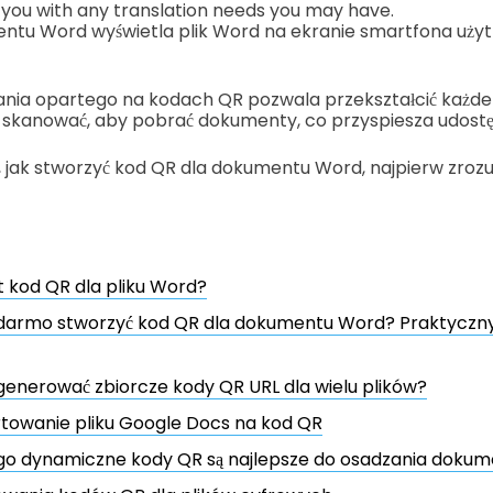
t you with any translation needs you may have.
ntu Word wyświetla plik Word na ekranie smartfona uży
zania opartego na kodach QR pozwala przekształcić każde
skanować, aby pobrać dokumenty, co przyspiesza udostęp
 jak stworzyć kod QR dla dokumentu Word, najpierw zroz
st kod QR dla pliku Word?
 darmo stworzyć kod QR dla dokumentu Word? Praktyczny
enerować zbiorcze kody QR URL dla wielu plików?
towanie pliku Google Docs na kod QR
go dynamiczne kody QR są najlepsze do osadzania doku