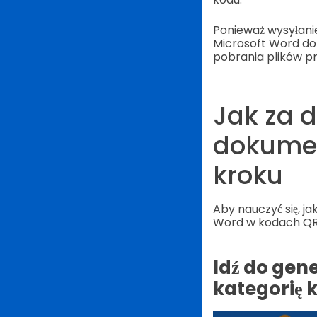
Ponieważ wysyłani
Microsoft Word d
pobrania plików 
Jak za 
dokumen
kroku
Aby nauczyć się, 
Word w kodach QR, 
Idź do gen
kategorię k