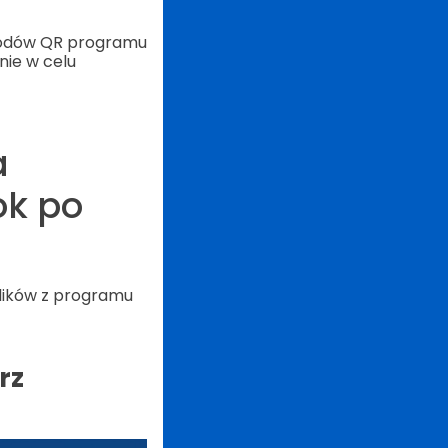
 kodów QR programu
ie w celu
a
ok po
plików z programu
rz