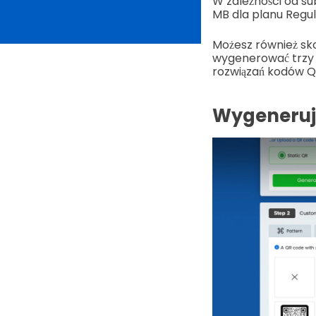
W zależności od su
MB dla planu Regul
Możesz również sko
wygenerować trzy 
rozwiązań kodów Q
Wygeneruj 