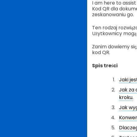
I am here to assis
Kod QR dla dokume
zeskanowaniu go.
Ten rodzaj rozwią
Użytkownicy mogą 
Zanim dowiemy się,
kod QR.
Spis treści
Jaki je
Jak za
kroku.
Jak wyg
Konwer
Dlacze