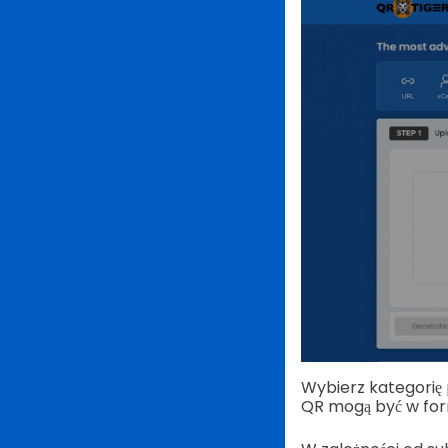
Wybierz kategorię 
QR mogą być w form