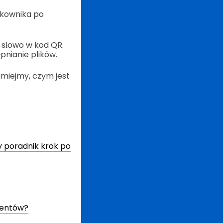
tkownika po
 słowo w kod QR.
nianie plików.
umiejmy, czym jest
 poradnik krok po
mentów?