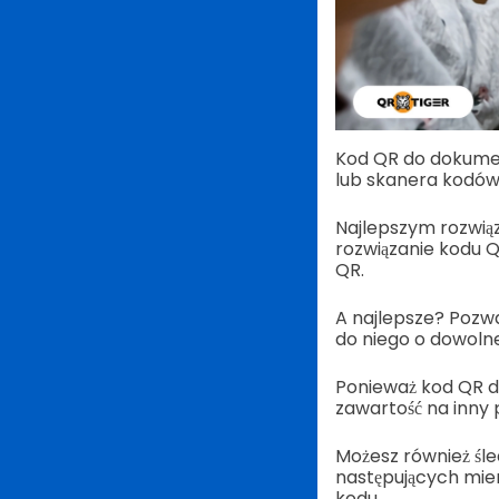
Kod QR do dokume
lub skanera kodów
Najlepszym rozwią
rozwiązanie kodu 
QR.
A najlepsze? Pozwa
do niego o dowolne
Ponieważ kod QR d
zawartość na inny 
Możesz również śl
następujących mier
kodu.