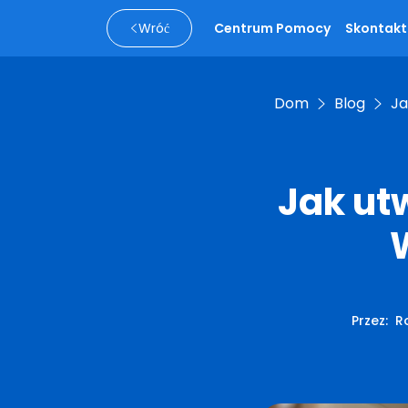
Wróć
Centrum Pomocy
Skontaktu
Dom
Blog
Ja
Jak ut
Przez
:
Ro