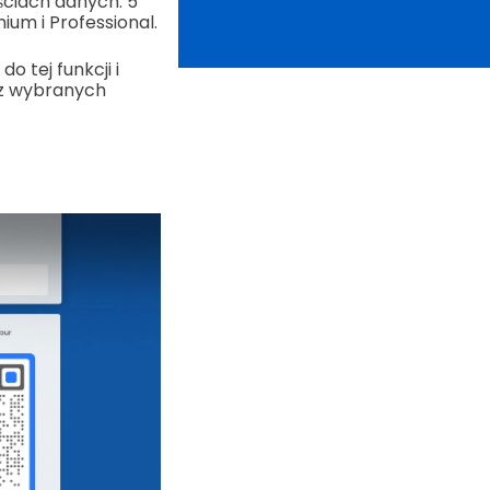
ściach danych: 5
um i Professional.
 tej funkcji i
 z wybranych