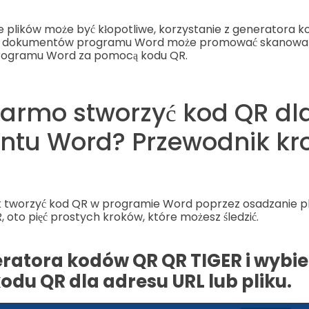
e plików może być kłopotliwe, korzystanie z generatora
o dokumentów programu Word może promować skanowan
programu Word za pomocą kodu QR.
darmo stworzyć kod QR dl
tu Word? Przewodnik kr
jak tworzyć kod QR w programie Word poprzez osadzanie 
oto pięć prostych kroków, które możesz śledzić.
eratora kodów QR QR TIGER i wybie
odu QR dla adresu URL lub pliku.