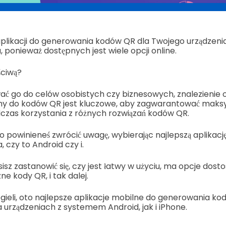
aplikacji do generowania kodów QR dla Twojego urządzeni
, ponieważ dostępnych jest wiele opcji online.
ściwą?
ać go do celów osobistych czy biznesowych, znalezienie o
rmy do kodów QR jest kluczowe, aby zagwarantować mak
czas korzystania z różnych rozwiązań kodów QR.
o powinieneś zwrócić uwagę, wybierając najlepszą aplikac
 czy to Android czy i.
sisz zastanowić się, czy jest łatwy w użyciu, ma opcje dos
e kody QR, i tak dalej.
ieli, oto najlepsze aplikacje mobilne do generowania ko
a urządzeniach z systemem Android, jak i iPhone.