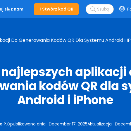
Stwórz kod QR
Po
j się z nami
likacji Do Generowania Kodów QR Dla Systemu Android I I
 najlepszych aplikacji
wania kodów QR dla 
Android i iPhone
e P.
Opublikowano dnia
:
December 17, 2025
Aktualizacja
:
Decembe