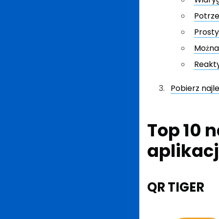
Potrz
Prosty
Można
Reakty
Pobierz najl
Top 10
n
aplikacj
QR TIGER