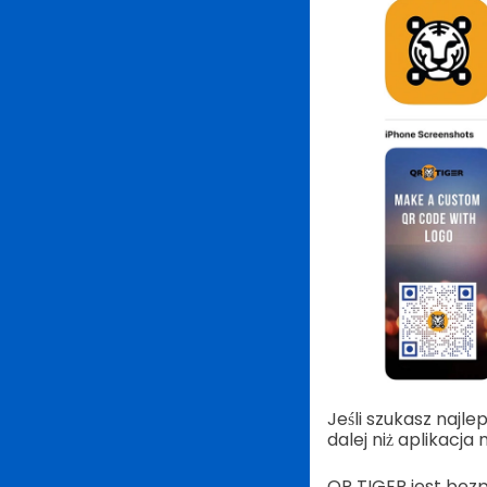
Jeśli szukasz najle
dalej niż aplikacja
QR TIGER jest bezp