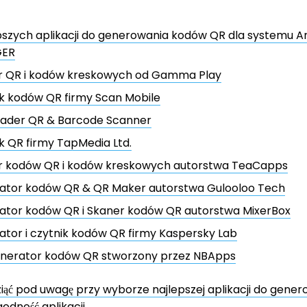
pszych aplikacji do generowania kodów QR dla systemu An
GER
r QR i kodów kreskowych od Gamma Play
k kodów QR firmy Scan Mobile
ader QR & Barcode Scanner
k QR firmy TapMedia Ltd.
r kodów QR i kodów kreskowych autorstwa TeaCapps
ator kodów QR & QR Maker autorstwa Gulooloo Tech
ator kodów QR i Skaner kodów QR autorstwa MixerBox
tor i czytnik kodów QR firmy Kaspersky Lab
enerator kodów QR stworzony przez NBApps
iąć pod uwagę przy wyborze najlepszej aplikacji do gen
odność aplikacji