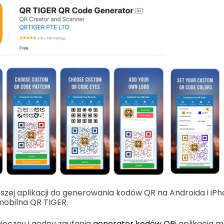
pszej aplikacji do generowania kodów QR na Androida i iPho
 mobilna QR TIGER.
ieczny i godny zaufania
generator kodów QR
i aplikacja 