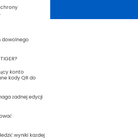
ochrony
.
rm dowolnego
 TIGER?
jący konto
ane kody QR do
aga żadnej edycji
rować
dzić wyniki każdej