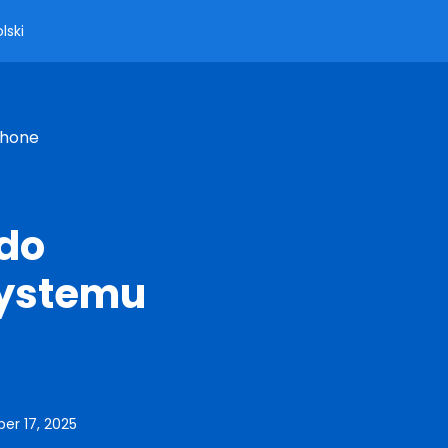
lski
Phone
 do
systemu
r 17, 2025