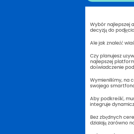
Wybór najlepszej 
decyzją do podjęcia
Ale jak znaleźć wła
Czy planujesz używ
najlepszej platfo
doświadczenie pod
Wymieniliśmy, na c
swojego smartfona,
Aby podkreślić, mu
integruje dynamiczn
Bez zbędnych cereg
działają zarówno n