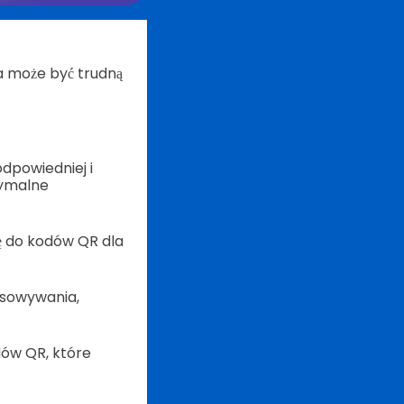
a może być trudną
dpowiedniej i
symalne
ję do kodów QR dla
tosowywania,
dów QR, które