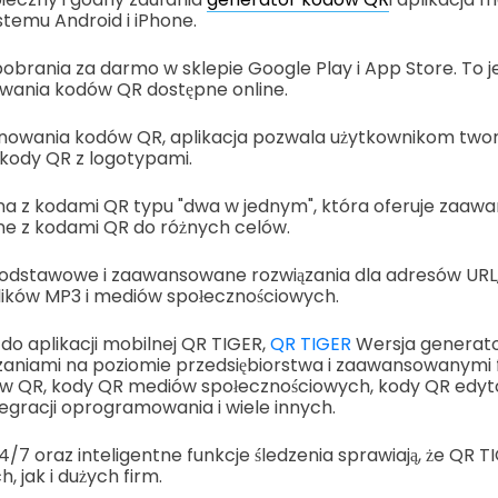
temu Android i iPhone.
obrania za darmo w sklepie Google Play i App Store. To j
owania kodów QR dostępne online.
anowania kodów QR, aplikacja pozwala użytkownikom two
kody QR z logotypami.
lna z kodami QR typu "dwa w jednym", która oferuje zaa
ne z kodami QR do różnych celów.
podstawowe i zaawansowane rozwiązania dla adresów URL, s
plików MP3 i mediów społecznościowych.
do aplikacji mobilnej QR TIGER,
QR TIGER
Wersja generato
zaniami na poziomie przedsiębiorstwa i zaawansowanymi f
ów QR, kody QR mediów społecznościowych, kody QR edy
tegracji oprogramowania i wiele innych.
/7 oraz inteligentne funkcje śledzenia sprawiają, że QR TI
 jak i dużych firm.