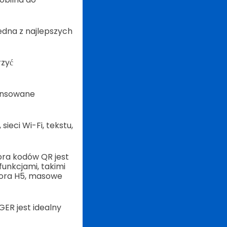
edna z najlepszych
rzyć
wansowane
ieci Wi-Fi, tekstu,
ra kodów QR jest
unkcjami, takimi
tora H5, masowe
GER jest idealny