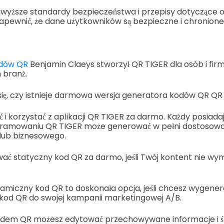
ajwyższe standardy bezpieczeństwa i przepisy dotyczące 
apewnić, że dane użytkowników są bezpieczne i chronione
odów QR
Benjamin Claeys stworzył QR TIGER dla osób i fi
 branż.
się, czy istnieje darmowa wersja generatora kodów QR QR
i korzystać z aplikacji QR TIGER za darmo. Każdy posiada
ramowaniu QR TIGER może generować w pełni dostosow
 lub biznesowego.
ć statyczny kod QR za darmo, jeśli Twój kontent nie wym
namiczny kod QR to doskonała opcja, jeśli chcesz wygene
kod QR do swojej kampanii marketingowej A/B.
em QR możesz edytować przechowywane informacje i śle