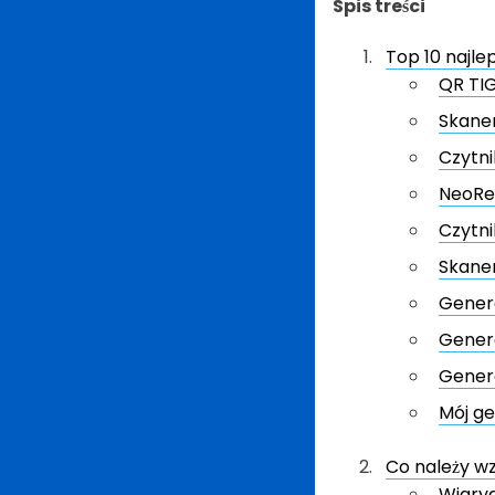
Spis treści
Top 10 najle
QR TI
Skane
Czytni
NeoRe
Czytni
Skane
Gener
Gener
Genera
Mój g
Co należy wz
Wiaryg