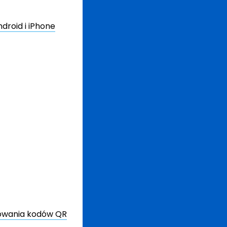
droid i iPhone
erowania kodów QR