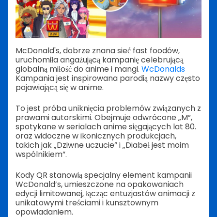
McDonald's, dobrze znana sieć fast foodów,
uruchomiła angażującą kampanię celebrującą
globalną miłość do anime i mangi.
WcDonalds
Kampania jest inspirowana parodią nazwy często
pojawiającą się w anime.
To jest próba uniknięcia problemów związanych z
prawami autorskimi. Obejmuje odwrócone „M”,
spotykane w serialach anime sięgających lat 80.
oraz widoczne w ikonicznych produkcjach,
takich jak „Dziwne uczucie” i „Diabeł jest moim
wspólnikiem”.
Kody QR stanowią specjalny element kampanii
WcDonald’s, umieszczone na opakowaniach
edycji limitowanej, łącząc entuzjastów animacji z
unikatowymi treściami i kunsztownym
opowiadaniem.