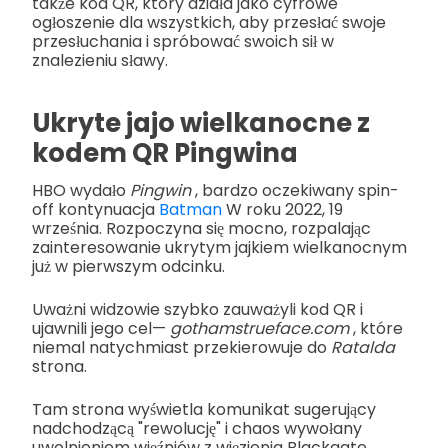
także kod QR, który działa jako cyfrowe
ogłoszenie dla wszystkich, aby przesłać swoje
przesłuchania i spróbować swoich sił w
znalezieniu sławy.
Ukryte jajo wielkanocne z
kodem QR Pingwina
HBO wydało
Pingwin
, bardzo oczekiwany spin-
off kontynuacja
Batman
W roku 2022, 19
września. Rozpoczyna się mocno, rozpalając
zainteresowanie ukrytym jajkiem wielkanocnym
już w pierwszym odcinku.
Uważni widzowie szybko zauważyli kod QR i
ujawnili jego cel—
gothamstrueface.com
, które
niemal natychmiast przekierowuje do
Ratalda
strona.
Tam strona wyświetla komunikat sugerujący
nadchodzącą "rewolucję" i chaos wywołany
uwolnieniem więźniów z więzienia Blackgate