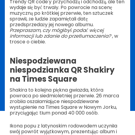
Trendy QR code'y przychodzą i odchodzą, ale ten
wydaje się być trwały. Po powrocie na scenę
muzyczną po krótkiej przerwie, ten sztuczek
sprawił, że ludzie zapamiętali datę
przedsprzedaży jej nowego albumu.
Przepraszam, czy mógłbyś podać więcej
informacji lub zdanie do przetłumaczenia?
, w
trosce o ciebie.
Niespodziewana
niespodzianka QR Shakiry
na Times Square
Shakira to kolejna piękna gwiazda, która
powraca po siedmioletniej przerwie. 26 marca
zrobiła oszałamiające niespodziewane
wystąpienie na Times Square w Nowym Jorku,
przyciągając tłum ponad 40 000 osób.
Ikona popu z latynoskim rodowodem uczyniła
swój powrót wyjątkowym, prezentując album i