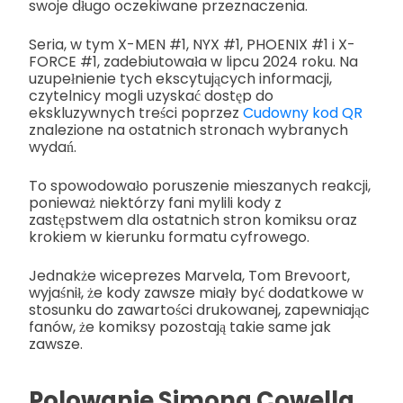
swoje długo oczekiwane przeznaczenia.
Seria, w tym X-MEN #1, NYX #1, PHOENIX #1 i X-
FORCE #1, zadebiutowała w lipcu 2024 roku. Na
uzupełnienie tych ekscytujących informacji,
czytelnicy mogli uzyskać dostęp do
ekskluzywnych treści poprzez
Cudowny kod QR
znalezione na ostatnich stronach wybranych
wydań.
To spowodowało poruszenie mieszanych reakcji,
ponieważ niektórzy fani mylili kody z
zastępstwem dla ostatnich stron komiksu oraz
krokiem w kierunku formatu cyfrowego.
Jednakże wiceprezes Marvela, Tom Brevoort,
wyjaśnił, że kody zawsze miały być dodatkowe w
stosunku do zawartości drukowanej, zapewniając
fanów, że komiksy pozostają takie same jak
zawsze.
Polowanie Simona Cowella