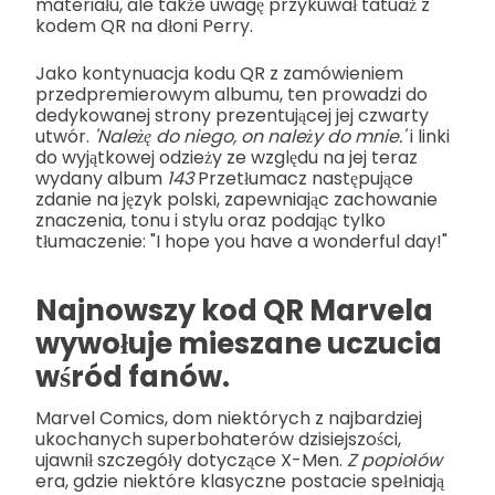
materiału, ale także uwagę przykuwał tatuaż z
kodem QR na dłoni Perry.
Jako kontynuacja kodu QR z zamówieniem
przedpremierowym albumu, ten prowadzi do
dedykowanej strony prezentującej jej czwarty
utwór.
'Należę do niego, on należy do mnie.'
i linki
do wyjątkowej odzieży ze względu na jej teraz
wydany album
143
Przetłumacz następujące
zdanie na język polski, zapewniając zachowanie
znaczenia, tonu i stylu oraz podając tylko
tłumaczenie: "I hope you have a wonderful day!"
Najnowszy kod QR Marvela
wywołuje mieszane uczucia
wśród fanów.
Marvel Comics, dom niektórych z najbardziej
ukochanych superbohaterów dzisiejszości,
ujawnił szczegóły dotyczące X-Men.
Z popiołów
era, gdzie niektóre klasyczne postacie spełniają