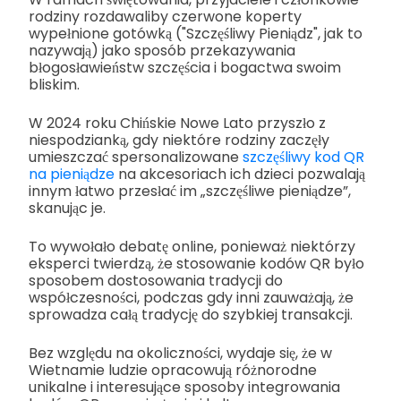
rodziny rozdawaliby czerwone koperty
wypełnione gotówką ("Szczęśliwy Pieniądz", jak to
nazywają) jako sposób przekazywania
błogosławieństw szczęścia i bogactwa swoim
bliskim.
W 2024 roku Chińskie Nowe Lato przyszło z
niespodzianką, gdy niektóre rodziny zaczęły
umieszczać spersonalizowane
szczęśliwy kod QR
na pieniądze
na akcesoriach ich dzieci pozwalają
innym łatwo przesłać im „szczęśliwe pieniądze”,
skanując je.
To wywołało debatę online, ponieważ niektórzy
eksperci twierdzą, że stosowanie kodów QR było
sposobem dostosowania tradycji do
współczesności, podczas gdy inni zauważają, że
sprowadza całą tradycję do szybkiej transakcji.
Bez względu na okoliczności, wydaje się, że w
Wietnamie ludzie opracowują różnorodne
unikalne i interesujące sposoby integrowania