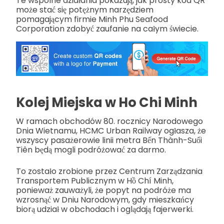
Te wspólne działania pokazują, jak prosty kod QR
może stać się potężnym narzędziem
pomagającym firmie Minh Phu Seafood
Corporation zdobyć zaufanie na całym świecie.
Kolej Miejska w Ho Chi Minh
W ramach obchodów 80. rocznicy Narodowego
Dnia Wietnamu, HCMC Urban Railway ogłasza, że
wszyscy pasażerowie linii metra Bến Thành-Suối
Tiên będą mogli podróżować za darmo.
To zostało zrobione przez Centrum Zarządzania
Transportem Publicznym w Hồ Chí Minh,
ponieważ zauważyli, że popyt na podróże ma
wzrosnąć w Dniu Narodowym, gdy mieszkańcy
biorą udział w obchodach i oglądają fajerwerki.