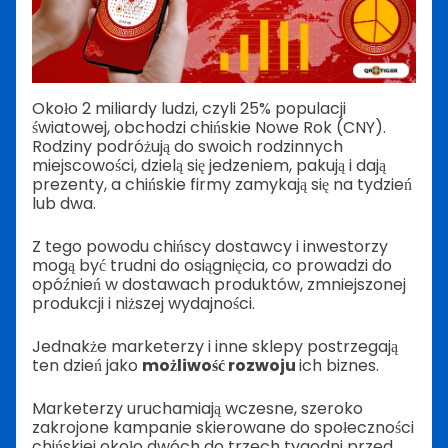
Około 2 miliardy ludzi, czyli 25% populacji
światowej, obchodzi chińskie Nowe Rok (CNY).
Rodziny podróżują do swoich rodzinnych
miejscowości, dzielą się jedzeniem, pakują i dają
prezenty, a chińskie firmy zamykają się na tydzień
lub dwa.
Z tego powodu chińscy dostawcy i inwestorzy
mogą być trudni do osiągnięcia, co prowadzi do
opóźnień w dostawach produktów, zmniejszonej
produkcji i niższej wydajności.
Jednakże marketerzy i inne sklepy postrzegają
ten dzień jako
możliwość rozwoju
ich biznes.
Marketerzy uruchamiają wczesne, szeroko
zakrojone kampanie skierowane do społeczności
chińskiej około dwóch do trzech tygodni przed