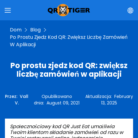
Dom
Blog
Po Prostu Zjedz Kod QR: Zwiększ Liczbę Zamówień
W Aplikacji
Po prostu zjedz kod QR: zwiększ
liczbę zamówień w aplikacji
Przez
:
Vall
Opublikowano
Aktualizacja
:
February
V.
dnia
:
August 09, 2021
13, 2025
Społecznościowy kod QR Just Eat umożliwia
Twoim klientom składanie zamówień od razu w