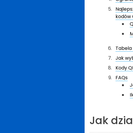
Najlep
kodów
Q
M
Tabela
Jak wy
Kody Q
FAQs
J
I
Jak dzi