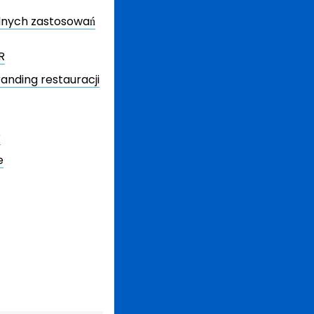
dnych zastosowań
R
anding restauracji
?
e