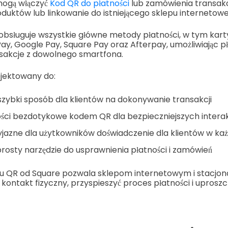
mogą włączyć
Kod QR do płatności
lub zamówienia transakc
duktów lub linkowanie do istniejącego sklepu internetow
obsługuje wszystkie główne metody płatności, w tym kart
y, Google Pay, Square Pay oraz Afterpay, umożliwiając p
akcje z dowolnego smartfona.
ojektowany do:
zybki sposób dla klientów na dokonywanie transakcji
ści bezdotykowe kodem QR dla bezpieczniejszych interak
yjazne dla użytkowników doświadczenie dla klientów w k
rosty narzędzie do usprawnienia płatności i zamówień
du QR od Square pozwala sklepom internetowym i stacjo
kontakt fizyczny, przyspieszyć proces płatności i uproszc