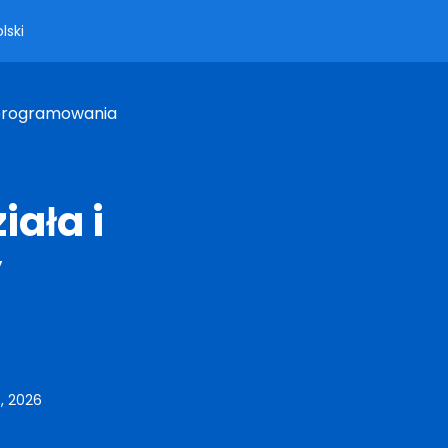
lski
Oprogramowania
iała i
y
6, 2026