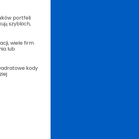
ików portfeli
ują szybkich,
cji, wiele firm
nia lub
 kwadratowe kody
iej