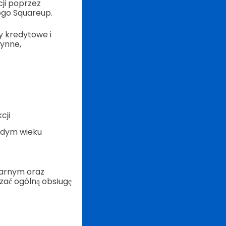
ji poprzez
ego Squareup.
y kredytowe i
łynne,
cji
ażdym wieku
narnym oraz
zać ogólną obsługę