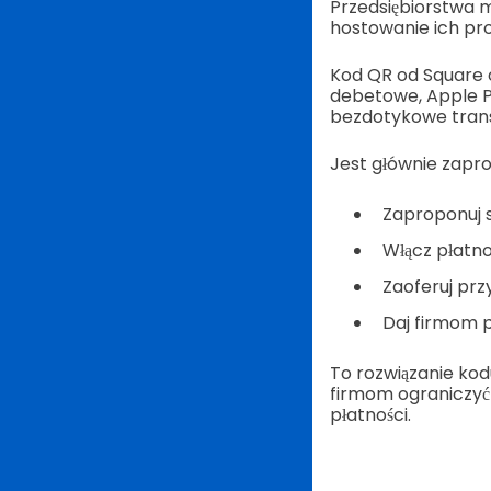
Przedsiębiorstwa 
hostowanie ich pro
Kod QR od Square 
debetowe, Apple Pa
bezdotykowe trans
Jest głównie zapr
Zaproponuj s
Włącz płatno
Zaoferuj prz
Daj firmom p
To rozwiązanie ko
firmom ograniczyć 
płatności.