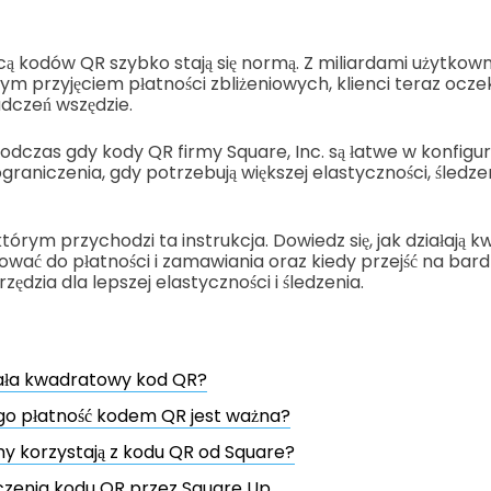
ą kodów QR szybko stają się normą. Z miliardami użytkown
ym przyjęciem płatności zbliżeniowych, klienci teraz oczek
adczeń wszędzie.
dczas gdy kody QR firmy Square, Inc. są łatwe w konfigura
raniczenia, gdy potrzebują większej elastyczności, śledze
którym przychodzi ta instrukcja. Dowiedz się, jak działają
rować do płatności i zamawiania oraz kiedy przejść na bardz
dzia dla lepszej elastyczności i śledzenia.
iała kwadratowy kod QR?
go płatność kodem QR jest ważna?
my korzystają z kodu QR od Square?
czenia kodu QR przez Square Up