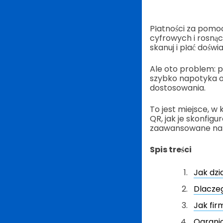
Płatności za pomoc
cyfrowych i rosnąc
skanuj i płać doświ
Ale oto problem: po
szybko napotyka og
dostosowania.
To jest miejsce, w 
QR, jak je skonfigu
zaawansowane narzę
Spis treści
Jak dz
Dlacze
Jak fir
Ograni