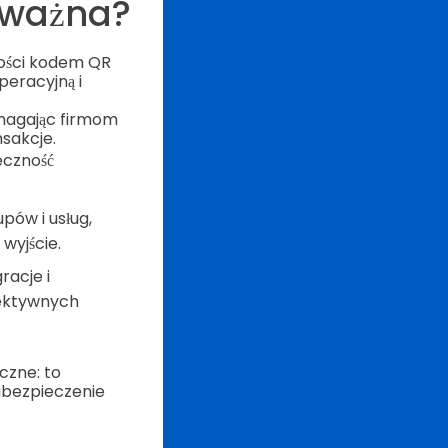
 ważna?
ności kodem QR
peracyjną i
omagając firmom
nsakcje.
ieczność
pów i usług,
wyjście.
racje i
fektywnych
czne: to
zabezpieczenie