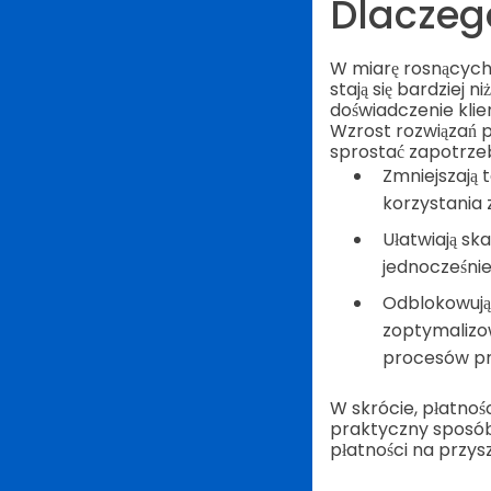
Dlaczeg
W miarę rosnących
stają się bardziej
doświadczenie klie
Wzrost rozwiązań 
sprostać zapotrzeb
Zmniejszają t
korzystania 
Ułatwiają sk
jednocześnie
Odblokowują 
zoptymalizow
procesów pr
W skrócie, płatnoś
praktyczny sposób 
płatności na przysz