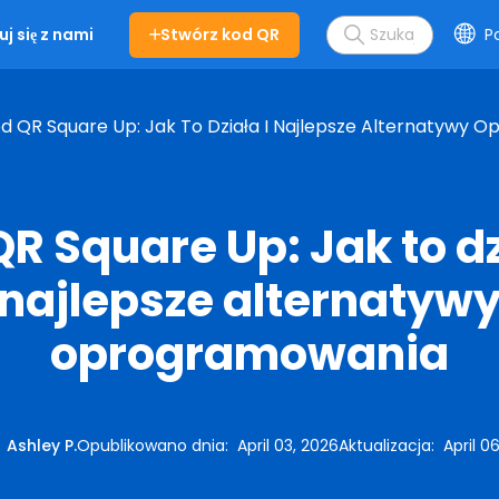
Stwórz kod QR
Po
j się z nami
d QR Square Up: Jak To Działa I Najlepsze Alternatywy 
R Square Up: Jak to dz
najlepsze alternatyw
oprogramowania
:
Ashley P.
Opublikowano dnia
:
April 03, 2026
Aktualizacja
:
April 0