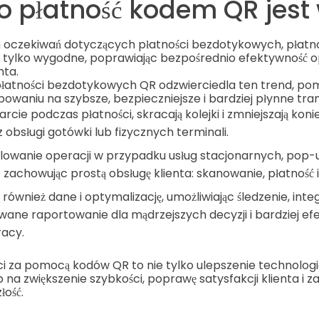
o płatność kodem QR jest
 oczekiwań dotyczących płatności bezdotykowych, płat
 niż tylko wygodne, poprawiając bezpośrednio efektywność o
nta.
płatności bezdotykowych QR odzwierciedla ten trend, p
owaniu na szybsze, bezpieczniejsze i bardziej płynne tra
arcie podczas płatności, skracają kolejki i zmniejszają kon
z obsługi gotówki lub fizycznych terminali.
alowanie operacji w przypadku usług stacjonarnych, pop-u
 zachowując prostą obsługę klienta: skanowanie, płatność i 
również dane i optymalizację, umożliwiając śledzenie, integ
ane raportowanie dla mądrzejszych decyzji i bardziej e
acy.
ci za pomocą kodów QR to nie tylko ulepszenie technologi
na zwiększenie szybkości, poprawę satysfakcji klienta i 
łość.