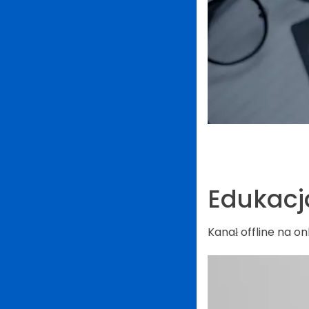
Edukacj
Kanał offline na o