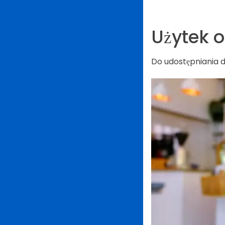
Użytek o
Do udostępniania d