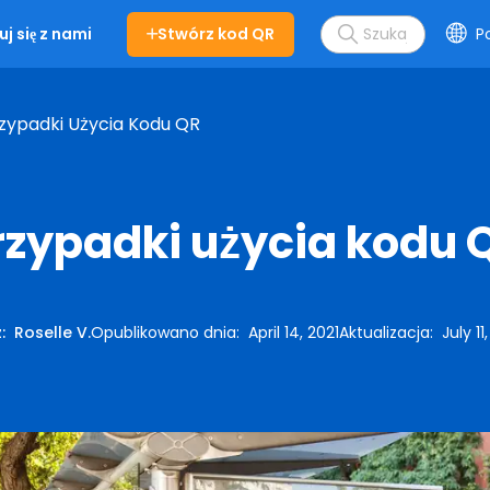
Stwórz kod QR
Po
j się z nami
zypadki Użycia Kodu QR
rzypadki użycia kodu 
z
:
Roselle V.
Opublikowano dnia
:
April 14, 2021
Aktualizacja
:
July 11