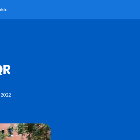
lski
QR
, 2022