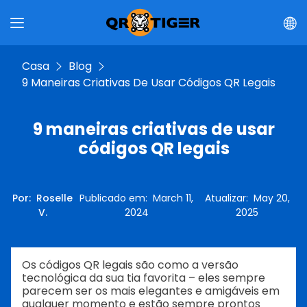
Casa
Blog
9 Maneiras Criativas De Usar Códigos QR Legais
9 maneiras criativas de usar
códigos QR legais
Por
:
Roselle
Publicado em
:
March 11,
Atualizar
:
May 20,
V.
2024
2025
Os códigos QR legais são como a versão
tecnológica da sua tia favorita – eles sempre
parecem ser os mais elegantes e amigáveis em
qualquer momento e estão sempre prontos