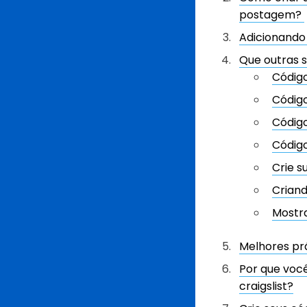
postagem?
Adicionando 
Que outras s
Código
Código
Códig
Código
Crie s
Crian
Mostra
Melhores prá
Por que voc
craigslist?