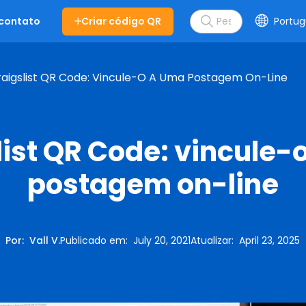
Criar código QR
Portug
 contato
aigslist QR Code: Vincule-O A Uma Postagem On-Line
list QR Code: vincule-
postagem on-line
Por
:
Vall V.
Publicado em
:
July 20, 2021
Atualizar
:
April 23, 2025