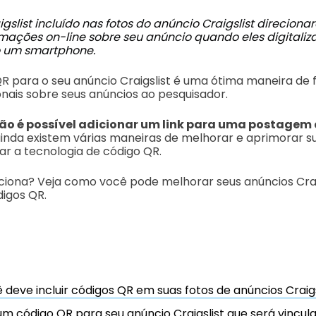
slist incluído nas fotos do anúncio Craigslist direciona
rmações on-line sobre seu anúncio quando eles digital
o um smartphone.
R para o seu anúncio Craigslist é uma ótima maneira de 
nais sobre seus anúncios ao pesquisador.
ão é possível adicionar um link para uma postagem
ainda existem várias maneiras de melhorar e aprimorar s
sar a tecnologia de código QR
.
ciona? Veja como você pode melhorar seus anúncios Craig
igos QR.
 deve incluir códigos QR em suas fotos de anúncios Craigs
m código QR para seu anúncio Craigslist que será vincu