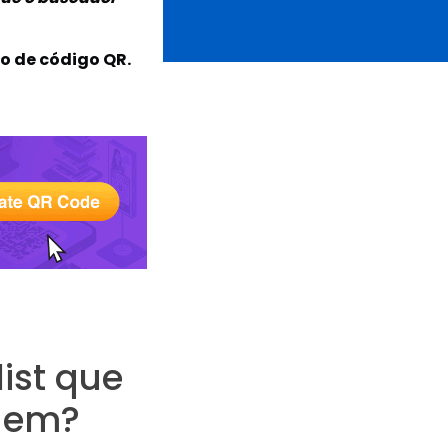
o de código QR.
ist que
agem?