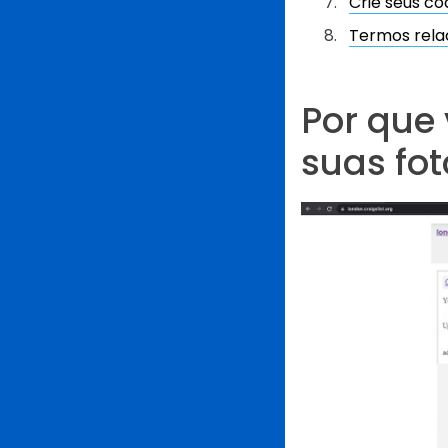
Crie seus có
Termos rela
Por que 
suas fot