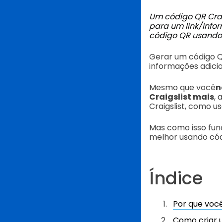
Um código QR Craig
para um link/info
código QR usand
Gerar um código Q
informações adicio
Mesmo que você
n
Craigslist
mais
, 
Craigslist, como u
Mas como isso fun
melhor usando cód
Índice
Por que você
Como criar u