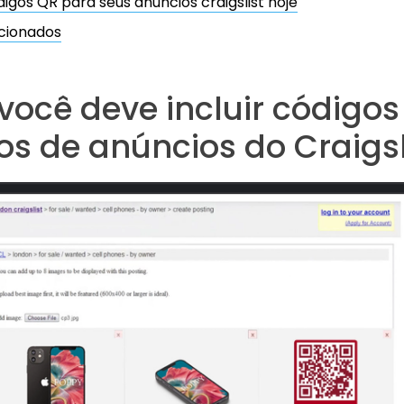
digos QR para seus anúncios craigslist hoje
cionados
você deve incluir código
os de anúncios do Craigsl