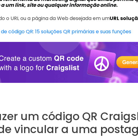
 a um link, site ou qualquer informação online.
ndo o URL ou a página da Web desejada em um
URL soluçã
 de código QR: 15 soluções QR primárias e suas funções
zer um código QR Craigsl
de vincular a uma post