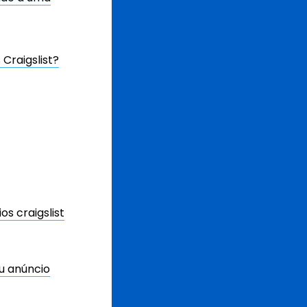
Craigslist?
s craigslist
u anúncio