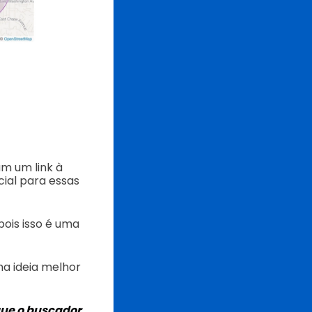
m um link à
ial para essas
pois isso é uma
a ideia melhor
que o buscador