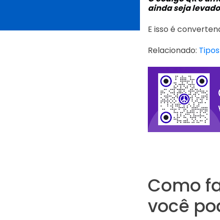
ainda seja levado
E isso é converte
Relacionado:
Tipos
Como fa
você po