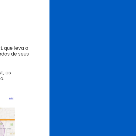
L que leva a
ados de seus
t, os
o.