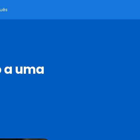
uês
o a uma