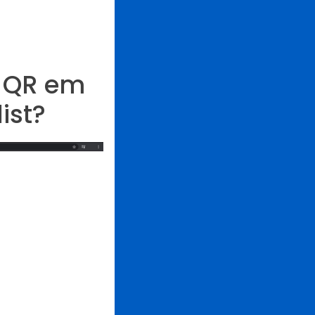
s QR em
ist?