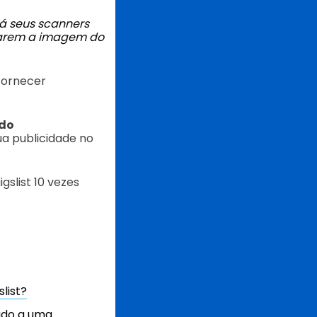
rá seus scanners
izarem a imagem do
fornecer
 do
ua publicidade no
slist 10 vezes
list?
lado a uma