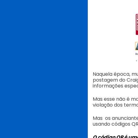
Naquela época, mu
postagem do Craig
informações espec
Mas esse não é mais
violação dos termo
Mas os anunciant
usando códigos QR
O código QR é um