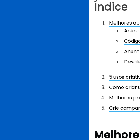
Índice
Melhores ap
Anúnci
Código
Anúnci
Desafi
5 usos criat
Como criar 
Melhores prá
Crie campan
Melhore