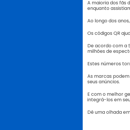
A maioria dos fãs 
enquanto assistia
Ao longo dos anos
Os códigos QR ajud
De acordo com a St
milhões de espect
Estes números tor
As marcas podem 
seus anúncios.
E com o melhor ge
integrá-los em se
Dê uma olhada em 