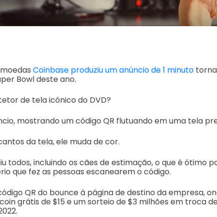
tomoedas
Coinbase produziu um anúncio de 1 minuto
torna
uper Bowl deste ano.
etor de tela icônico do DVD?
úncio, mostrando um código QR flutuando em uma tela pre
antos da tela, ele muda de cor.
u todos, incluindo os cães de estimação, o que é ótimo 
rio que fez as pessoas escanearem o código.
 código QR do bounce à página de destino da empresa, 
oin grátis de $15 e um sorteio de $3 milhões em troca d
2022.