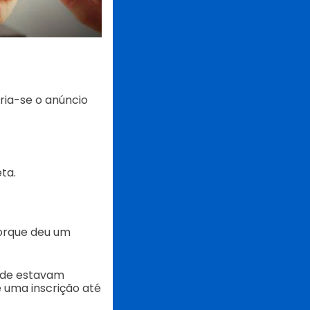
ria-se o anúncio
ta.
porque deu um
onde estavam
e uma inscrição até