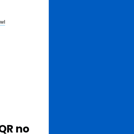
owl
 QR no