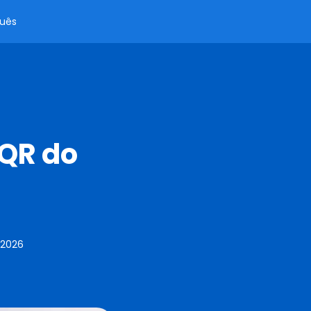
uês
 QR do
 2026