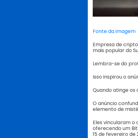
Fonte da imagem
Empresa de crip
mais popular do S
Lembra-se do prot
Isso inspirou o an
Quando atinge os c
O anúncio confundi
elemento de misté
Eles vincularam o
oferecendo um Bitc
15 de fevereiro de 