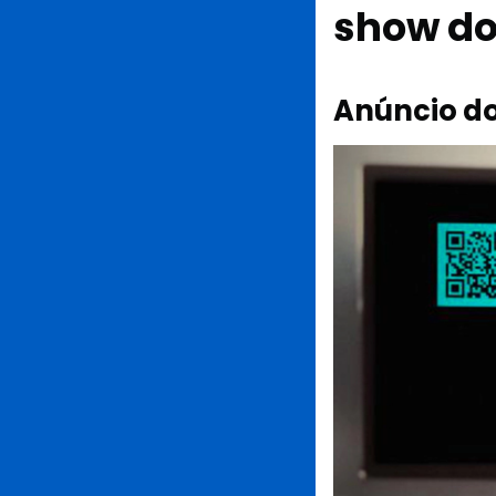
show do
Anúncio do