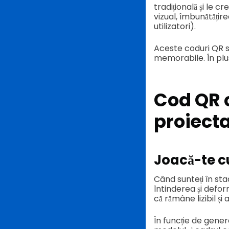
tradițională și le 
vizual, îmbunătățire
utilizatori).
Aceste coduri QR s
memorabile. În plus,
Cod QR 
proiect
Joacă-te c
Când sunteți în sta
întinderea și defor
că rămâne lizibil și 
În funcție de genera