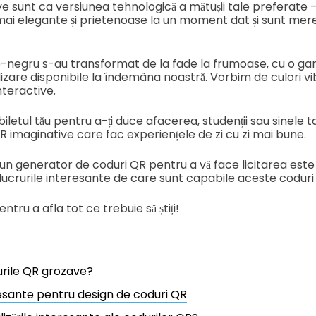
 sunt ca versiunea tehnologică a mătușii tale preferate – 
ai elegante și prietenoase la un moment dat și sunt mer
-negru s-au transformat de la fade la frumoase, cu o ga
lizare disponibile la îndemâna noastră. Vorbim de culori v
nteractive.
biletul tău pentru a-ți duce afacerea, studenții sau sinele 
QR imaginative care fac experiențele de zi cu zi mai bune.
bun generator de coduri QR pentru a vă face licitarea est
lucrurile interesante de care sunt capabile aceste codur
pentru a afla tot ce trebuie să știți!
rile QR grozave?
resante pentru design de coduri QR