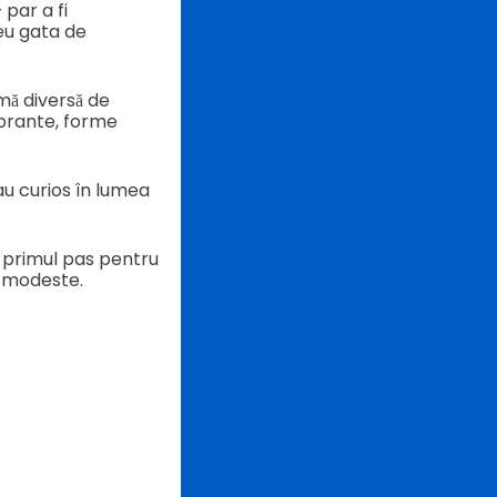
par a fi
eu gata de
mă diversă de
ibrante, forme
tau curios în lumea
e primul pas pentru
i modeste.