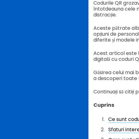
Codurile QR grozave
întotdeauna cele m
distracție.
Aceste pătrate alb
opțiuni de persona
diferite și modele i
Acest articol este 
digitală cu coduri 
Găsirea celui mai 
a descoperi toate 
Continuați să citiți 
Cuprins
Ce sunt codu
Sfaturi inte