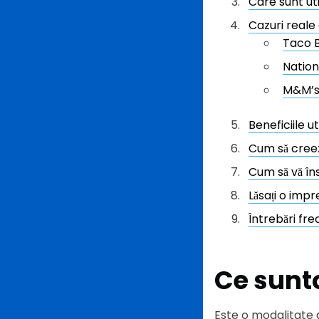
Care sunt uti
Cazuri reale 
Taco B
Natio
M&M’
Beneficiile ut
Cum să creez
Cum să vă în
Lăsați o imp
Întrebări fr
Ce sunt
Este o modalitate d