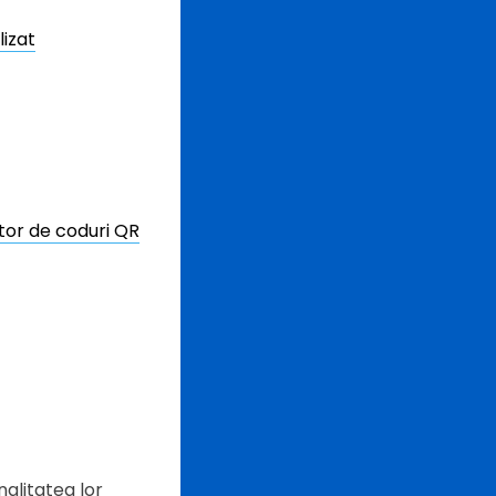
lizat
tor de coduri QR
nalitatea lor