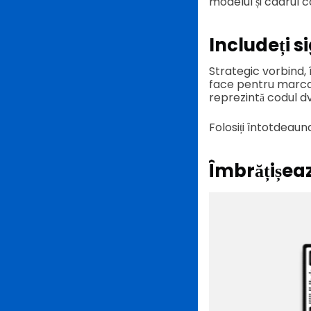
modelul și cadrul c
Includeți s
Strategic vorbind,
face pentru marca 
reprezintă codul d
Folosiți întotdeauna
Îmbrățișea