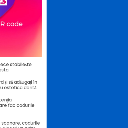
ece stabilește
esta.
 și să adăugați în
u estetica dorită.
tenția
are fac codurile
 scanare, codurile