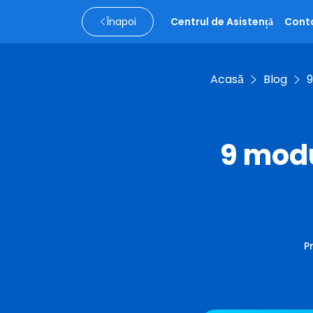
Înapoi
Centrul de Asistență
Cont
Acasă
Blog
9
9 modu
P