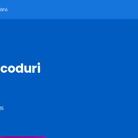
ână
 coduri
25