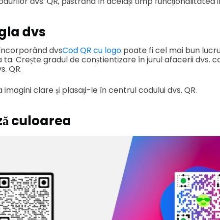
odurilor dvs. QR, păstrând în același timp funcționalitatea 
igla dvs
 încorporând dvs
Cod QR cu logo
poate fi cel mai bun lucru
ta. Crește gradul de conștientizare în jurul afacerii dvs.
vs. QR.
 imagini clare și plasați-le în centrul codului dvs. QR.
ză culoarea