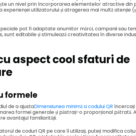
crește un nivel prin încorporarea elementelor atractive di
a experienței utilizatorului și atragerea mai multă atenție (ș
peciale pot fi adaptate anumitor mărci, campanii sau te
 sunt editabile și stimulează creativitatea în diverse indust
cu aspect cool
sfaturi de
are
u formele
diul de a ajusta
Dimensiunea minimă a codului QR
încercați 
marea formei generale și păstrați-o proporțional pătrată. 
are avantajul familiarității.
torul de coduri QR pe care îl utilizați, puteți modifica colțur