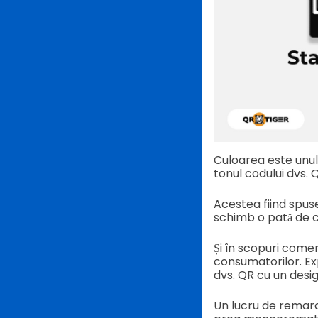
Culoarea este unul
tonul codului dvs. 
Acestea fiind spuse
schimb o pată de cu
Și în scopuri comer
consumatorilor. Exp
dvs. QR cu un desig
Un lucru de remar