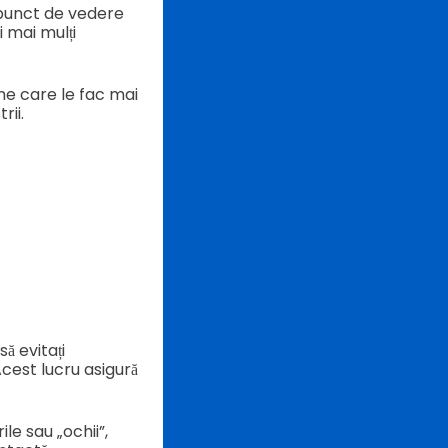
n punct de vedere
i mai mulți
me care le fac mai
rii.
să evitați
Acest lucru asigură
ile sau „ochii”,