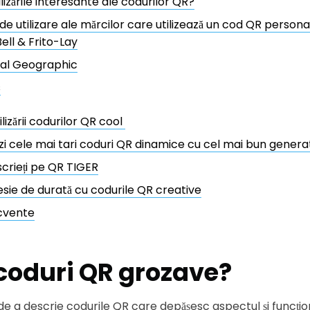
lizările interesante ale codurilor QR?
de utilizare ale mărcilor care utilizează un cod QR persona
ell & Frito-Lay
nal Geographic
s
ilizării codurilor QR cool
i cele mai tari coduri QR dinamice cu cel mai bun genera
scrieți pe QR TIGER
resie de durată cu codurile QR creative
ecvente
coduri QR grozave
?
e a descrie codurile QR care depășesc aspectul și funcțio