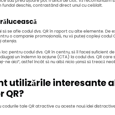
 sau prea ușoare pot fi dificil de citit. Vă recomandăm să
n fundal deschis, contrastând direct unul cu celălalt.
trălucească
ui să se afle codul dvs. QR în raport cu alte elemente. De 
tru o campanie promoțională, nu vă puteți copleși codul 
i atenția.
un loc pentru codul dvs. QR în centru, să îl faceți suficient 
adăugați un îndemn la acțiune (CTA) la codul dvs. QR care
i-ne aici”, astfel încât să nu aibă nicio șansă să treacă ne
t utilizările interesante a
or QR?
 codurile tale QR atractive cu aceste nouă idei distractiv