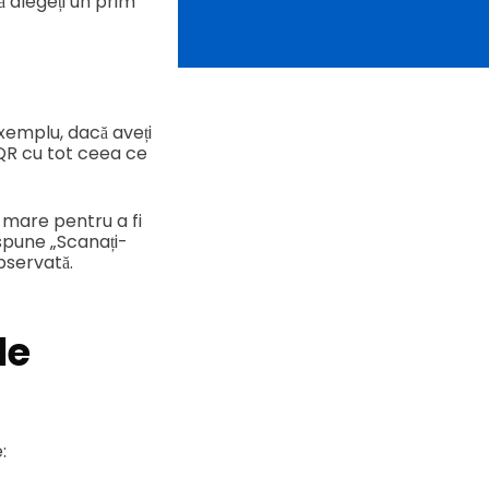
 alegeți un prim
exemplu, dacă aveți
QR cu tot ceea ce
de mare pentru a fi
 spune „Scanați-
observată.
le
e: