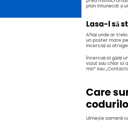
prea monocromatice
plan întunecat și u
Lasa-l să s
Aflați unde ar treb
un poster mare pen
încercați să atrageț
Încercați să găsiți 
văzut sau chiar să 
mă!” sau „Contactaț
Care sun
coduril
Uimește oamenii cu