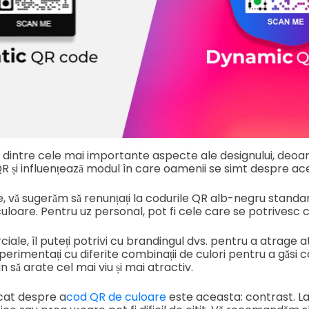
 dintre cele mai importante aspecte ale designului, deoar
QR și influențează modul în care oamenii se simt despre ac
, vă sugerăm să renunțați la codurile QR alb-negru standard
loare. Pentru uz personal, pot fi cele care se potrivesc c
ciale, îl puteți potrivi cu brandingul dvs. pentru a atrage a
erimentați cu diferite combinații de culori pentru a găsi c
n să arate cel mai viu și mai atractiv.
cat despre a
cod QR de culoare
este aceasta: contrast. La