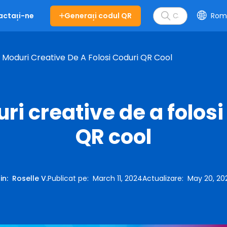
Generați codul QR
Rom
actați-ne
 Moduri Creative De A Folosi Coduri QR Cool
ri creative de a folosi
QR cool
rin
:
Roselle V.
Publicat pe
:
March 11, 2024
Actualizare
:
May 20, 20