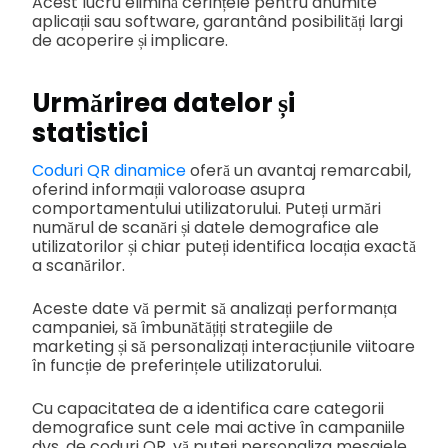
Acest lucru elimină cerințele pentru anumite
aplicații sau software, garantând posibilități largi
de acoperire și implicare.
Urmărirea datelor și
statistici
Coduri QR dinamice
oferă un avantaj remarcabil,
oferind informații valoroase asupra
comportamentului utilizatorului. Puteți urmări
numărul de scanări și datele demografice ale
utilizatorilor și chiar puteți identifica locația exactă
a scanărilor.
Aceste date vă permit să analizați performanța
campaniei, să îmbunătățiți strategiile de
marketing și să personalizați interacțiunile viitoare
în funcție de preferințele utilizatorului.
Cu capacitatea de a identifica care categorii
demografice sunt cele mai active în campaniile
dvs. de coduri QR, vă puteți personaliza mesajele