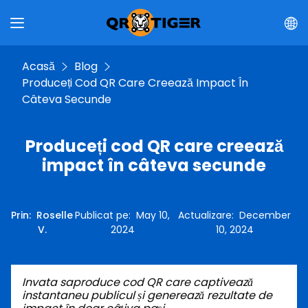
Acasă
Blog
Produceți Cod QR Care Creează Impact În
Câteva Secunde
Produceți cod QR care creează
impact în câteva secunde
Prin
:
Roselle
Publicat pe
:
May 10,
Actualizare
:
December
V.
2024
10, 2024
Invata sa
produce cod QR
care captivează
instantaneu publicul și generează rezultate de