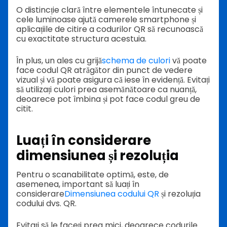
O distincție clară între elementele întunecate și
cele luminoase ajută camerele smartphone și
aplicațiile de citire a codurilor QR să recunoască
cu exactitate structura acestuia.
În plus, un ales cu grijă
schema de culori
vă poate
face codul QR atrăgător din punct de vedere
vizual și vă poate asigura că iese în evidență. Evitați
să utilizați culori prea asemănătoare ca nuanță,
deoarece pot îmbina și pot face codul greu de
citit.
Luați în considerare
dimensiunea și rezoluția
Pentru o scanabilitate optimă, este, de
asemenea, important să luați în
considerare
Dimensiunea codului QR
și rezoluția
codului dvs. QR.
Evitați să le faceți prea mici, deoarece codurile