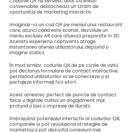
Codurile QR nu servesc doar ca linkuri
convenabile; deblochează un tărâm de
oportunități de marketing interactiv.
Imaginați-vă un cod QR pe meniul unui restaurant
care, atunci când este scanat, dezvăluie un
meniu exclusiv AR care afișează preparate în 3D.
Această experiență captivantă atrage
instantaneu atenția utilizatorului, depășind o
imagine statică.
În mod similar, codurile QR de pe cărțile de vizită
pot declanșa formulare de contact interactive,
permițând utilizatorilor să se conecteze și să
partajeze informații fără efort.
Acest amestec perfect de puncte de contact
fizice și digitale cultivă un angajament mai
profund și lasă o impresie de durată.
Îmbrățișând potențialul interactiv al codurilor QR,
companiile își pot revoluționa strategiile de
marketing și pot dezvolta conexiuni mai