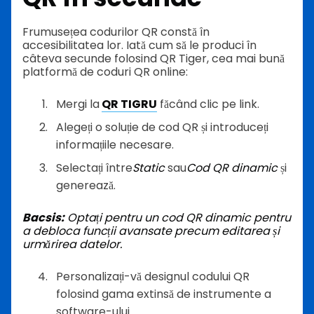
Frumusețea codurilor QR constă în
accesibilitatea lor. Iată cum să le produci în
câteva secunde folosind QR Tiger, cea mai bună
platformă de coduri QR online:
Mergi la
QR TIGRU
făcând clic pe link.
Alegeți o soluție de cod QR și introduceți
informațiile necesare.
Selectați între
Static
sau
Cod QR dinamic
și
generează.
Bacsis:
Optați pentru un cod QR dinamic pentru
a debloca funcții avansate precum editarea și
urmărirea datelor.
Personalizați-vă designul codului QR
folosind gama extinsă de instrumente a
software-ului.