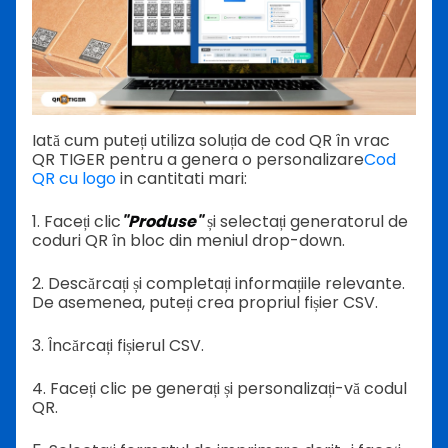
Iată cum puteți utiliza soluția de cod QR în vrac
QR TIGER pentru a genera o personalizare
Cod
QR cu logo
in cantitati mari:
1. Faceți clic
"Produse"
și selectați generatorul de
coduri QR în bloc din meniul drop-down.
2. Descărcați și completați informațiile relevante.
De asemenea, puteți crea propriul fișier CSV.
3. Încărcați fișierul CSV.
4. Faceți clic pe generați și personalizați-vă codul
QR.