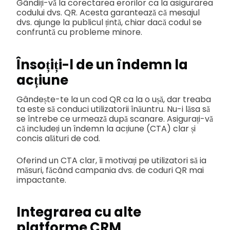
Gândiți-vă la corectarea erorilor ca la asigurarea
codului dvs. QR. Acesta garantează că mesajul
dvs. ajunge la publicul țintă, chiar dacă codul se
confruntă cu probleme minore.
Însoțiți-l de un îndemn la
acțiune
Gândește-te la un cod QR ca la o ușă, dar treaba
ta este să conduci utilizatorii înăuntru. Nu-i lăsa să
se întrebe ce urmează după scanare. Asigurați-vă
că includeți un îndemn la acțiune (CTA) clar și
concis alături de cod.
Oferind un CTA clar, îi motivați pe utilizatori să ia
măsuri, făcând campania dvs. de coduri QR mai
impactante.
Integrarea cu alte
platforme CRM