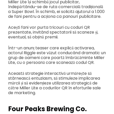
Miller Lite își schimbă jocul publicitar,
îndepărtându-se de ruta comercială tradițională
a Super Bowl. În schimb, ei solicită ajutorul a 1.000
de fani pentru a acționa ca panouri publicitare.
Acești fani vor purta tricouri cu coduri QR
prezentate, invitând spectatorii să scaneze și,
eventual, să obțină premii.
Într-un anunț teaser care explică activarea,
actorul Riggle este văzut conducând dramatic un
grup de oameni care poartă îmbrăcăminte Miller
Lite, cu o persoană care scanează codul QR.
Această strategie interactivă urmărește să
stârnească entuziasm, să stimuleze implicarea
mărcii și să evidențieze utilizarea strategică de
către Miller Lite a codurilor QR în eforturile sale
de marketing.
Four Peaks Brewing Co.