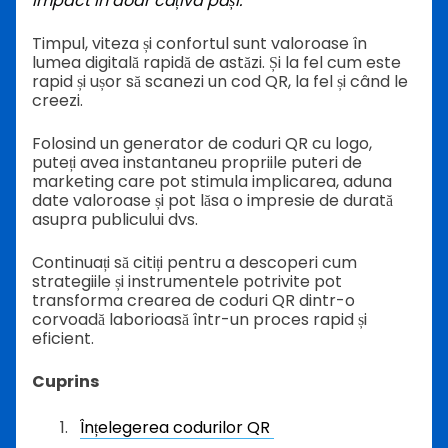
impact în doar câțiva pași.
Timpul, viteza și confortul sunt valoroase în
lumea digitală rapidă de astăzi. Și la fel cum este
rapid și ușor să scanezi un cod QR, la fel și când le
creezi.
Folosind un generator de coduri QR cu logo,
puteți avea instantaneu propriile puteri de
marketing care pot stimula implicarea, aduna
date valoroase și pot lăsa o impresie de durată
asupra publicului dvs.
Continuați să citiți pentru a descoperi cum
strategiile și instrumentele potrivite pot
transforma crearea de coduri QR dintr-o
corvoadă laborioasă într-un proces rapid și
eficient.
Cuprins
Înțelegerea codurilor QR