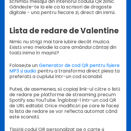
schimbă mesajul din interiorul codului QR zilnic.
Gândește-te la ele ca la scrisori de dragoste
digitale - una pentru fiecare zi, direct din inimă.
Lista de redare de Valentine
Nimic nu strigă mai tare iubire decât muzica.
Există vreo melodie la care amândoi cântați din
toată inima în mașină?
Folosește un
Generator de cod QR pentru fișiere
MP3 și audio
pentru a transforma direct piesa ta
preferată a cuplului într-un cod scanabil.
Puteți, de asemenea, să copiați link-ul către o listă
de redare pe platforme de streaming precum
Spotify sau YouTube. Înglobați-l într-un cod QR
de URL editabil. Orice modificări pe care le faceți
la lista de redare se vor reflecta automat când
este scanată.
Tipăriți codul QR personalizat pe o carte și