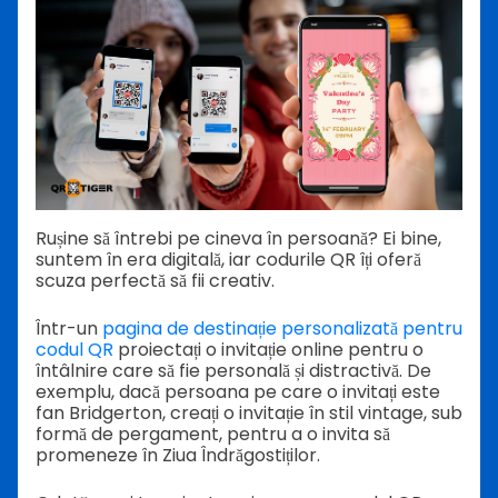
Rușine să întrebi pe cineva în persoană? Ei bine,
suntem în era digitală, iar codurile QR îți oferă
scuza perfectă să fii creativ.
Într-un
pagina de destinație personalizată pentru
codul QR
proiectați o invitație online pentru o
întâlnire care să fie personală și distractivă. De
exemplu, dacă persoana pe care o invitați este
fan Bridgerton, creați o invitație în stil vintage, sub
formă de pergament, pentru a o invita să
promeneze în Ziua Îndrăgostiților.