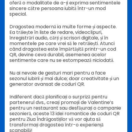
oferă o modalitate de a-ți exprima sentimentele
sincere către persoana iubită într-un mod
special.
Dragostea modernă ia multe forme și aspecte.
Ea trăiește în liste de redare, videoclipuri,
înregistrări audio, cărți și scrisori digitale, și în
momentele pe care vrei să le retrăiești. Atunci
când dragostea este împărtășită printr-un cod
QR, devine ceva durabil, asemenea acelor
sentimente care nu se estompează niciodată.
Nu ai nevoie de gesturi mari pentru a face
sezonul iubirii și mai dulce; doar creativitate și un
generator avansat de coduri QR.
Indiferent dacă planificați o surpriză pentru
partenerul dvs., creați promoții de Valentine’s
pentru un restaurant sau desfășurați o campanie
sezonieră, aceste 13 idei romantice de coduri QR
pentru Ziua Îndrăgostiților vă vor ajuta să
transformați dragostea într-o experiență
scanabilă!