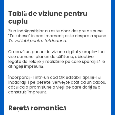
Tablă de viziune pentru
cuplu
Ziua Îndrăgostiților nu este doar despre a spune
"Te iubesc" în acel moment; este despre a spune
Te voi iubi pentru totdeauna.
Creează un panou de viziune digital și umple-l cu
vise comune: planuri de călătorie, obiective
legate de relație și realizările pe care sperați să le
atingeți împreună.
Încorporați-l într-un cod QR editabil, tipăriți-l și
încadrați-l pe perete. Servește atât ca un cadou,
cât și ca o promisiune a vieții pe care doriți să o
construiți împreună.
Rețetă romantică