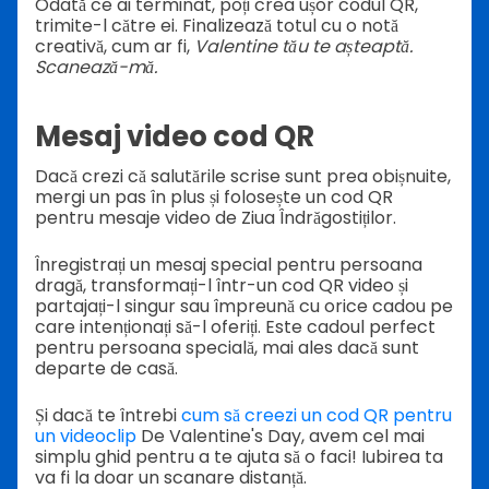
Odată ce ai terminat, poți crea ușor codul QR,
trimite-l către ei. Finalizează totul cu o notă
creativă, cum ar fi,
Valentine tău te așteaptă.
Scanează-mă.
Mesaj video cod QR
Dacă crezi că salutările scrise sunt prea obișnuite,
mergi un pas în plus și folosește un cod QR
pentru mesaje video de Ziua Îndrăgostiților.
Înregistrați un mesaj special pentru persoana
dragă, transformați-l într-un cod QR video și
partajați-l singur sau împreună cu orice cadou pe
care intenționați să-l oferiți. Este cadoul perfect
pentru persoana specială, mai ales dacă sunt
departe de casă.
Și dacă te întrebi
cum să creezi un cod QR pentru
un videoclip
De Valentine's Day, avem cel mai
simplu ghid pentru a te ajuta să o faci! Iubirea ta
va fi la doar un scanare distanță.