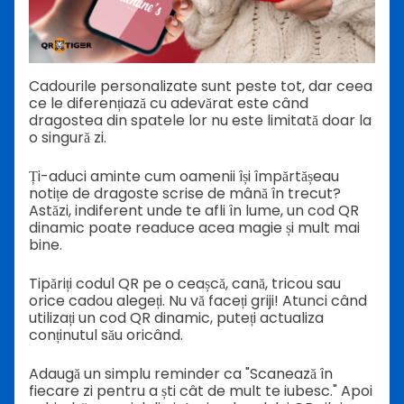
Cadourile personalizate sunt peste tot, dar ceea
ce le diferențiază cu adevărat este când
dragostea din spatele lor nu este limitată doar la
o singură zi.
Ți-aduci aminte cum oamenii își împărtășeau
notițe de dragoste scrise de mână în trecut?
Astăzi, indiferent unde te afli în lume, un cod QR
dinamic poate readuce acea magie și mult mai
bine.
Tipăriți codul QR pe o ceașcă, cană, tricou sau
orice cadou alegeți. Nu vă faceți griji! Atunci când
utilizați un cod QR dinamic, puteți actualiza
conținutul său oricând.
Adaugă un simplu reminder ca "Scanează în
fiecare zi pentru a ști cât de mult te iubesc." Apoi