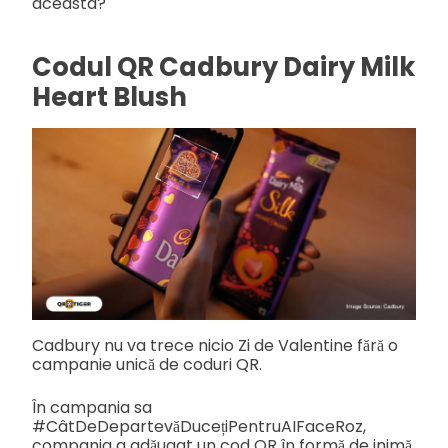
aceasta?
Codul QR Cadbury Dairy Milk
Heart Blush
Cadbury nu va trece nicio Zi de Valentine fără o
campanie unică de coduri QR.
În campania sa
#CâtDeDepartevăDucețiPentruAIFaceRoz,
compania a adăugat un cod QR în formă de inimă