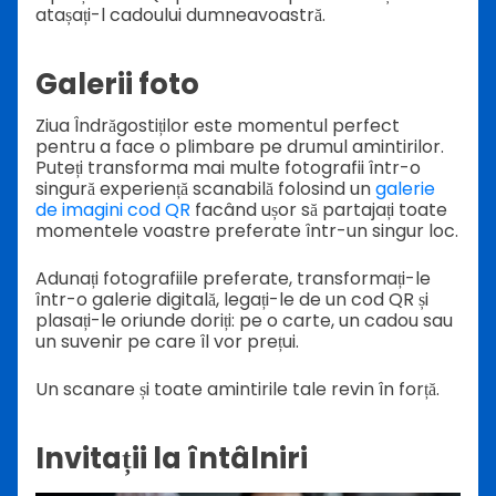
atașați-l cadoului dumneavoastră.
Galerii foto
Ziua Îndrăgostiților este momentul perfect
pentru a face o plimbare pe drumul amintirilor.
Puteți transforma mai multe fotografii într-o
singură experiență scanabilă folosind un
galerie
de imagini cod QR
facând ușor să partajați toate
momentele voastre preferate într-un singur loc.
Adunați fotografiile preferate, transformați-le
într-o galerie digitală, legați-le de un cod QR și
plasați-le oriunde doriți: pe o carte, un cadou sau
un suvenir pe care îl vor prețui.
Un scanare și toate amintirile tale revin în forță.
Invitații la întâlniri