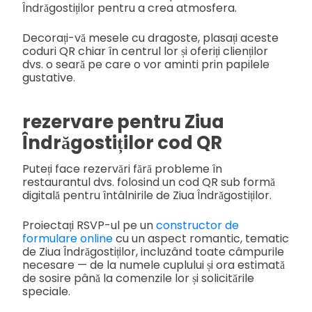
Îndrăgostiților pentru a crea atmosfera.
Decorați-vă mesele cu dragoste, plasați aceste
coduri QR chiar în centrul lor și oferiți clienților
dvs. o seară pe care o vor aminti prin papilele
gustative.
rezervare pentru Ziua
Îndrăgostiților cod QR
Puteți face rezervări fără probleme în
restaurantul dvs. folosind un cod QR sub formă
digitală pentru întâlnirile de Ziua Îndrăgostiților.
Proiectați RSVP-ul pe un
constructor de
formulare online
cu un aspect romantic, tematic
de Ziua Îndrăgostiților, incluzând toate câmpurile
necesare — de la numele cuplului și ora estimată
de sosire până la comenzile lor și solicitările
speciale.