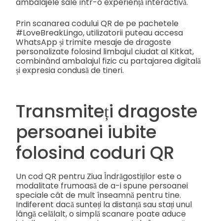
ambalajele sale într-o experiență interactivă.
Prin scanarea codului QR de pe pachetele
#LoveBreakLingo, utilizatorii puteau accesa
WhatsApp și trimite mesaje de dragoste
personalizate folosind limbajul ciudat al Kitkat,
combinând ambalajul fizic cu partajarea digitală
și expresia condusă de tineri.
Transmiteți dragoste
persoanei iubite
folosind coduri QR
Un cod QR pentru Ziua Îndrăgostiților este o
modalitate frumoasă de a-i spune persoanei
speciale cât de mult înseamnă pentru tine.
Indiferent dacă sunteți la distanță sau stați unul
lângă celălalt, o simplă scanare poate aduce