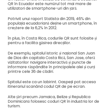
QR în Ecuador este numărul tot mai mare de
utilizatori de smartphone-uri din țară.
Potrivit unui raport Statista din 2019, 46% din
populația ecuadoriană deține un smartphone, în
creștere de la 6,2% în 2012.
În plus, în Costa Rica, codurile QR sunt folosite și
pentru a facilita găsirea direcțiilor.
De exemplu, spitalul istoric și național San Juan
de Dios din capitala Costa Rică, San Jose, oferă
vizitatorilor navigare interactivă și puncte de
informare răspândite în principalele alei și curți
printre cele 36 de clădiri.
Spitalul este ca un labirint. Oaspeții pot accesa
itinerariul scanând codul QR de pe ecran.
Alte țări precum Jamaica, Belize și Republica
Dominicană folosesc coduri QR în industria lor de
turism.