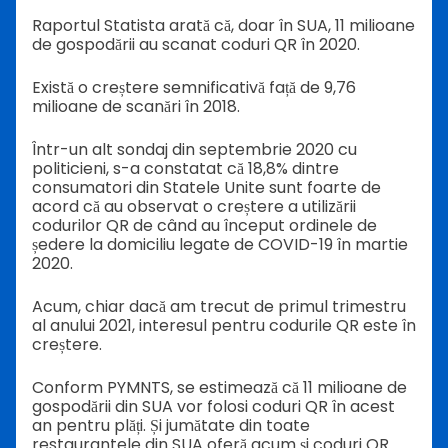
Raportul Statista arată că, doar în SUA, 11 milioane
de gospodării au scanat coduri QR în 2020.
Există o creștere semnificativă față de 9,76
milioane de scanări în 2018.
Într-un alt sondaj din septembrie 2020 cu
politicieni, s-a constatat că 18,8% dintre
consumatori din Statele Unite sunt foarte de
acord că au observat o creștere a utilizării
codurilor QR de când au început ordinele de
ședere la domiciliu legate de COVID-19 în martie
2020.
Acum, chiar dacă am trecut de primul trimestru
al anului 2021, interesul pentru codurile QR este în
creștere.
Conform PYMNTS, se estimează că 11 milioane de
gospodării din SUA vor folosi coduri QR în acest
an pentru plăți. Și jumătate din toate
restaurantele din SUA oferă acum și coduri QR.