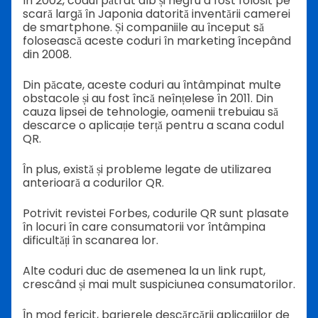
În 2002, codul pătrat alb și negru a fost folosit pe
scară largă în Japonia datorită inventării camerei
de smartphone. Și companiile au început să
folosească aceste coduri în marketing începând
din 2008.
Din păcate, aceste coduri au întâmpinat multe
obstacole și au fost încă neînțelese în 2011. Din
cauza lipsei de tehnologie, oamenii trebuiau să
descarce o aplicație terță pentru a scana codul
QR.
În plus, există și probleme legate de utilizarea
anterioară a codurilor QR.
Potrivit revistei Forbes, codurile QR sunt plasate
în locuri în care consumatorii vor întâmpina
dificultăți în scanarea lor.
Alte coduri duc de asemenea la un link rupt,
crescând și mai mult suspiciunea consumatorilor.
În mod fericit, barierele descărcării aplicațiilor de