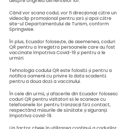
despre originea alimentelor lor.
Când vor scana codul, vor fi direcționați către un
videoclip promoțional pentru țară și apoi către
site-ul Departamentului de Turism, conform
Springwise.
În plus, Ecuador folosește, de asemenea, coduri
QR pentru a înregistra persoanele care au fost
vaccinate împotriva Covid-19 și pentru a le
urmări.
Tehnologia codului QR este folosită și pentru a
notifica oamenii cu privire la data scadentă
pentru a doua doză a vaccinului.
În cele din urmă, și afacerile din Ecuador folosesc
coduri QR pentru vizitatori să le scaneze cu
telefoanele lor pentru tranzacții fără contact,
respectând măsurile de sănătate și siguranță
împotriva covid-19.
Un factor cheie în utilizarea continuă a codurilor