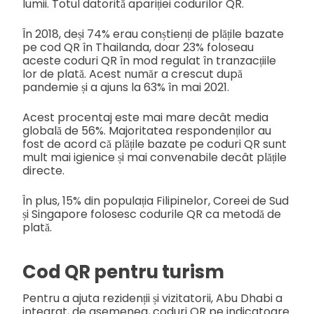
lumii. Totul datorită apariției codurilor QR.
În 2018, deși 74% erau conștienți de plățile bazate
pe cod QR în Thailanda, doar 23% foloseau
aceste coduri QR în mod regulat în tranzacțiile
lor de plată. Acest număr a crescut după
pandemie și a ajuns la 63% în mai 2021.
Acest procentaj este mai mare decât media
globală de 56%. Majoritatea respondenților au
fost de acord că plățile bazate pe coduri QR sunt
mult mai igienice și mai convenabile decât plățile
directe.
În plus, 15% din populația Filipinelor, Coreei de Sud
și Singapore folosesc codurile QR ca metodă de
plată.
Cod QR pentru turism
Pentru a ajuta rezidenții și vizitatorii, Abu Dhabi a
integrat, de asemenea, coduri QR pe indicatoare