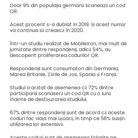
Doar 9% din populația germană scanează un cod
QR.
Acest procent s-a dublat în 2019. Și acest număr
va continua să crească în 2020.
Într-un studiu realizat de MobileIron, mai mult de
jumătate dintre respondenți, adică 54%, au
descoperit proliferarea codurilor QR.
Respondenții sunt consumatori din Germania,
Marea Britanie, Țările de Jos, Spania și Franța.
Studiul a arătat de asemenea că 72% dintre
participanți scanaseră un cod QR cu o lună
înainte de desfășurarea studiului.
67% dintre respondenți sunt de acord că aceste
coduri fac viața mai ușoară, în timp ce 58% susțin
utilizarea lor extensivă.
Aceste coduri sunt de asemenea folosite pe