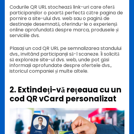
Codurile QR URL stochează link-uri care oferă
participanților o poartă perfectă către pagina de
pornire a site-ului dvs. web sau o pagină de
destinație desemnată, oferindu-le o experiență
online aprofundată despre marca, produsele și
serviciile dvs.
Plasați un cod QR URL pe semnalizarea standului
dvs., invitând participanții să-l scaneze. Îi solicită
să exploreze site-ul dvs. web, unde pot găsi
informații aprofundate despre ofertele dvs.,
istoricul companiei și multe altele.
2. Extindeți-vă rețeaua cu un
cod QR vCard personalizat