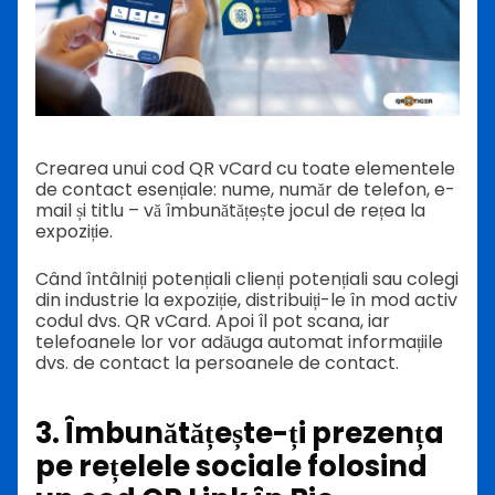
Crearea unui cod QR vCard cu toate elementele
de contact esențiale: nume, număr de telefon, e-
mail și titlu – vă îmbunătățește jocul de rețea la
expoziție.
Când întâlniți potențiali clienți potențiali sau colegi
din industrie la expoziție, distribuiți-le în mod activ
codul dvs. QR vCard. Apoi îl pot scana, iar
telefoanele lor vor adăuga automat informațiile
dvs. de contact la persoanele de contact.
3. Îmbunătățește-ți prezența
pe rețelele sociale folosind