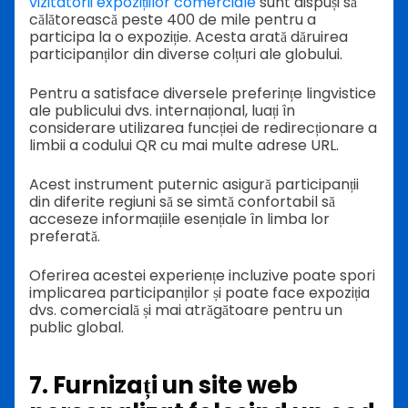
vizitatorii expozițiilor comerciale
sunt dispuși să
călătorească peste 400 de mile pentru a
participa la o expoziție. Acesta arată dăruirea
participanților din diverse colțuri ale globului.
Pentru a satisface diversele preferințe lingvistice
ale publicului dvs. internațional, luați în
considerare utilizarea funcției de redirecționare a
limbii a codului QR cu mai multe adrese URL.
Acest instrument puternic asigură participanții
din diferite regiuni să se simtă confortabil să
acceseze informațiile esențiale în limba lor
preferată.
Oferirea acestei experiențe incluzive poate spori
implicarea participanților și poate face expoziția
dvs. comercială și mai atrăgătoare pentru un
public global.
7. Furnizați un site web