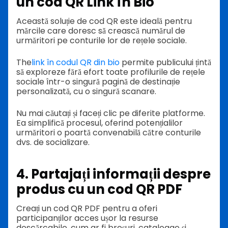
un cod QR Link în Bio
Această soluție de cod QR este ideală pentru
mărcile care doresc să crească numărul de
urmăritori pe conturile lor de rețele sociale.
The
link în codul QR din bio
permite publicului țintă
să exploreze fără efort toate profilurile de rețele
sociale într-o singură pagină de destinație
personalizată, cu o singură scanare.
Nu mai căutați și faceți clic pe diferite platforme.
Ea simplifică procesul, oferind potențialilor
urmăritori o poartă convenabilă către conturile
dvs. de socializare.
4. Partajați informații despre
produs cu un cod QR PDF
Creați un cod QR PDF pentru a oferi
participanților acces ușor la resurse
descărcabile, cum ar fi broșuri, cataloage și