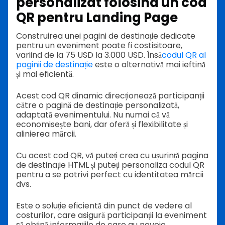
personalizat folosind un cod
QR pentru Landing Page
Construirea unei pagini de destinație dedicate
pentru un eveniment poate fi costisitoare,
variind de la 75 USD la 3.000 USD. Însă
codul QR al
paginii de destinație
este o alternativă mai ieftină
și mai eficientă.
Acest cod QR dinamic direcționează participanții
către o pagină de destinație personalizată,
adaptată evenimentului. Nu numai că vă
economisește bani, dar oferă și flexibilitate și
alinierea mărcii.
Cu acest cod QR, vă puteți crea cu ușurință pagina
de destinație HTML și puteți personaliza codul QR
pentru a se potrivi perfect cu identitatea mărcii
dvs.
Este o soluție eficientă din punct de vedere al
costurilor, care asigură participanții la eveniment
să obțină informațiile de care au nevoie,