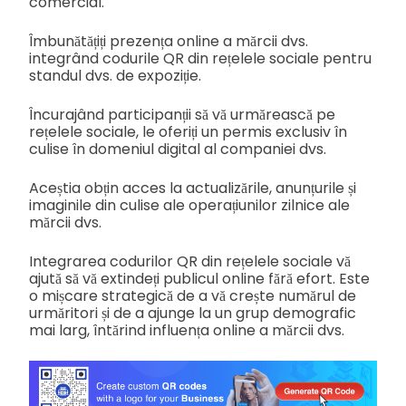
comercial.
Îmbunătățiți prezența online a mărcii dvs.
integrând codurile QR din rețelele sociale pentru
standul dvs. de expoziție.
Încurajând participanții să vă urmărească pe
rețelele sociale, le oferiți un permis exclusiv în
culise în domeniul digital al companiei dvs.
Aceștia obțin acces la actualizările, anunțurile și
imaginile din culise ale operațiunilor zilnice ale
mărcii dvs.
Integrarea codurilor QR din rețelele sociale vă
ajută să vă extindeți publicul online fără efort. Este
o mișcare strategică de a vă crește numărul de
urmăritori și de a ajunge la un grup demografic
mai larg, întărind influența online a mărcii dvs.