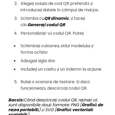
Alegeți soluția de cod QR preferată și
introduceți datele în câmpul de mai jos.
Schimba cu
QR dinamic
, și faceți
clic
Generați codul QR
Personalizați-vă codul QR. Puteți
Schimbați culoarea, stilul modelului și
forma ochilor
Adăugați sigla dvs
Includeți un cadru și un îndemn la acțiune
Rulați o scanare de testare. Și dacă
funcționează, descărcați codul QR.
Bacsis:
Când descărcați codul QR, rețineți că
sunt disponibile două formate: PNG (
Grafică de
rețea portabilă
) și SVG (
Grafică vectorială
scalabilă
).