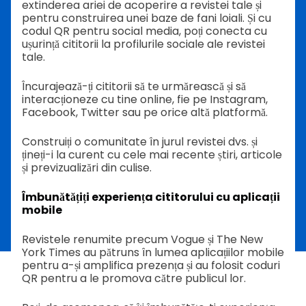
extinderea ariei de acoperire a revistei tale și
pentru construirea unei baze de fani loiali. Și cu
codul QR pentru social media, poți conecta cu
ușurință cititorii la profilurile sociale ale revistei
tale.
Încurajează-ți cititorii să te urmărească și să
interacționeze cu tine online, fie pe Instagram,
Facebook, Twitter sau pe orice altă platformă.
Construiți o comunitate în jurul revistei dvs. și
țineți-i la curent cu cele mai recente știri, articole
și previzualizări din culise.
Îmbunătățiți experiența cititorului cu aplicații
mobile
Revistele renumite precum Vogue și The New
York Times au pătruns în lumea aplicațiilor mobile
pentru a-și amplifica prezența și au folosit coduri
QR pentru a le promova către publicul lor.