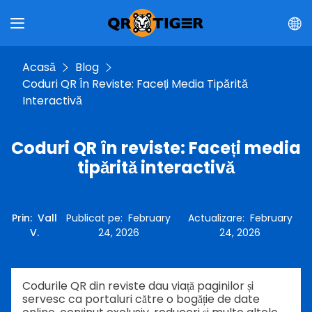
Acasă
Blog
Coduri QR În Reviste: Faceți Media Tipărită
Interactivă
Coduri QR în reviste: Faceți media
tipărită interactivă
Prin
:
Vall
Publicat pe
:
February
Actualizare
:
February
V.
24, 2026
24, 2026
Codurile QR din reviste dau viață paginilor și
servesc ca portaluri către o bogăție de date