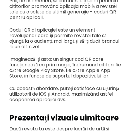
Poți, de asemenea, să îți îmbunătățești experiența
cititorilor promovând aplicația mobilă a revistei
tale cu o soluție de ultimă generație - coduri QR
pentru aplicații.
Codul QR al aplicației este un element
revoluționar care îți permite revistei tale să
ajungă la o audiență mai largă și să-ți ducă brandul
la un alt nivel.
Imaginează-ți asta: un singur cod QR care
funcționează ca prin magie, îndrumând cititorii fie
către Google Play Store, fie către Apple App
Store, în funcție de suportul dispozitivului lor.
Cu această abordare, puteți satisface cu ușurință
utilizatorii de iOS și Android, maximizând astfel
acoperirea aplicației dvs.
Prezentați vizuale uimitoare
Dacă revista ta este despre lucrări de artă și