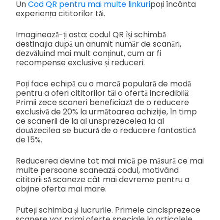
Un
Cod QR pentru mai multe linkuri
poți încânta
experiența cititorilor tăi.
Imaginează-ți asta: codul QR își schimbă
destinația după un anumit număr de scanări,
dezvăluind mai mult conținut, cum ar fi
recompense exclusive și reduceri.
Poți face echipă cu o marcă populară de modă
pentru a oferi cititorilor tăi o ofertă incredibilă:
Primii zece scaneri beneficiază de o reducere
exclusivă de 20% la următoarea achiziție, în timp
ce scanerii de la al unsprezecelea la al
douăzecilea se bucură de o reducere fantastică
de 15%.
Reducerea devine tot mai mică pe măsură ce mai
multe persoane scanează codul, motivând
cititorii să scaneze cât mai devreme pentru a
obține oferta mai mare.
Puteți schimba și lucrurile. Primele cincisprezece
scanere vor primi oferte speciale la articolele