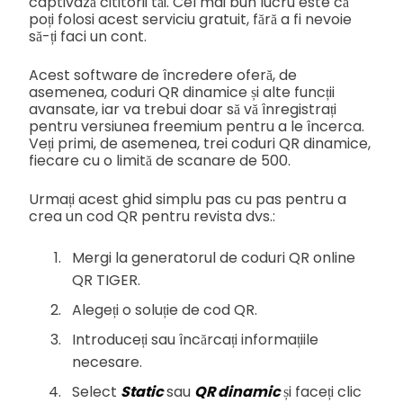
captivază cititorii tăi. Cel mai bun lucru este că
poți folosi acest serviciu gratuit, fără a fi nevoie
să-ți faci un cont.
Acest software de încredere oferă, de
asemenea, coduri QR dinamice și alte funcții
avansate, iar va trebui doar să vă înregistrați
pentru versiunea freemium pentru a le încerca.
Veți primi, de asemenea, trei coduri QR dinamice,
fiecare cu o limită de scanare de 500.
Urmați acest ghid simplu pas cu pas pentru a
crea un cod QR pentru revista dvs.:
Mergi la generatorul de coduri QR online
QR TIGER.
Alegeți o soluție de cod QR.
Introduceți sau încărcați informațiile
necesare.
Select
Static
sau
QR dinamic
și faceți clic