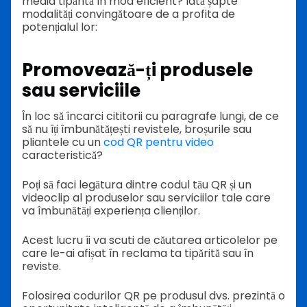
media tipărită în mod eficient? Iată șapte
modalități convingătoare de a profita de
potențialul lor:
Promovează-ți produsele
sau serviciile
În loc să încarci cititorii cu paragrafe lungi, de ce
să nu îți îmbunătățești revistele, broșurile sau
pliantele cu un
cod QR pentru video
caracteristică?
Poți să faci legătura dintre codul tău QR și un
videoclip al produselor sau serviciilor tale care
va îmbunătăți experiența clienților.
Acest lucru îi va scuti de căutarea articolelor pe
care le-ai afișat în reclama ta tipărită sau în
reviste.
Folosirea codurilor QR pe produsul dvs. prezintă o