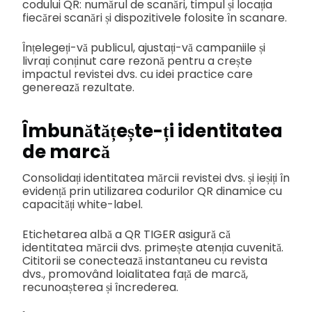
codului QR: numărul de scanări, timpul și locația
fiecărei scanări și dispozitivele folosite în scanare.
Înțelegeți-vă publicul, ajustați-vă campaniile și
livrați conținut care rezonă pentru a crește
impactul revistei dvs. cu idei practice care
generează rezultate.
Îmbunătățește-ți identitatea
de marcă
Consolidați identitatea mărcii revistei dvs. și ieșiți în
evidență prin utilizarea codurilor QR dinamice cu
capacități white-label.
Etichetarea albă a QR TIGER asigură că
identitatea mărcii dvs. primește atenția cuvenită.
Cititorii se conectează instantaneu cu revista
dvs., promovând loialitatea față de marcă,
recunoașterea și încrederea.