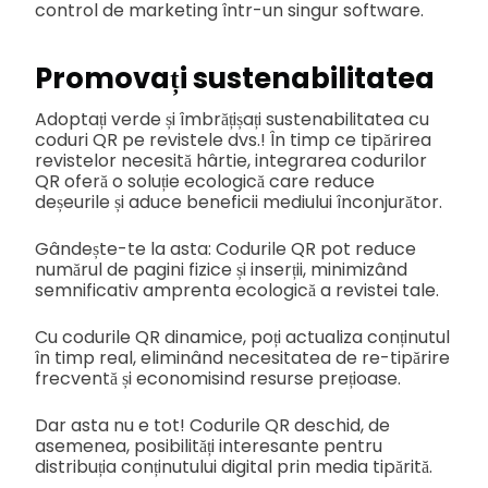
control de marketing într-un singur software.
Promovați sustenabilitatea
Adoptați verde și îmbrățișați sustenabilitatea cu
coduri QR pe revistele dvs.! În timp ce tipărirea
revistelor necesită hârtie, integrarea codurilor
QR oferă o soluție ecologică care reduce
deșeurile și aduce beneficii mediului înconjurător.
Gândește-te la asta: Codurile QR pot reduce
numărul de pagini fizice și inserții, minimizând
semnificativ amprenta ecologică a revistei tale.
Cu codurile QR dinamice, poți actualiza conținutul
în timp real, eliminând necesitatea de re-tipărire
frecventă și economisind resurse prețioase.
Dar asta nu e tot! Codurile QR deschid, de
asemenea, posibilități interesante pentru
distribuția conținutului digital prin media tipărită.