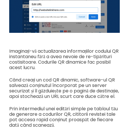
Imaginați-vă actualizarea informațiilor codului QR
instantaneu fără a avea nevoie de re-tipărituri
costisitoare. Codurile QR dinamice fac posibil
acest lucru.
Când creați un cod QR dinamic, software-ul QR
salvează conținutul încorporat pe un server
securizat și îl găzduiește pe o pagină de destinație,
apoi stochează un URL scurt care duce către el.
Prin intermediul unei editări simple pe tabloul tău
de generare a codurilor QR, cititorii revistei tale
pot accesa rapid conținut proaspăt de fiecare
dată când scanează.