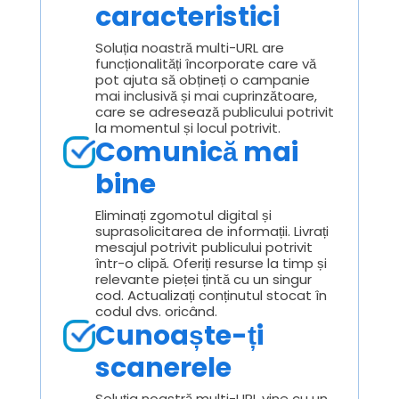
caracteristici
Soluția noastră multi-URL are
funcționalități încorporate care vă
pot ajuta să obțineți o campanie
mai inclusivă și mai cuprinzătoare,
care se adresează publicului potrivit
la momentul și locul potrivit.
Comunică mai
bine
Eliminați zgomotul digital și
suprasolicitarea de informații. Livrați
mesajul potrivit publicului potrivit
într-o clipă. Oferiți resurse la timp și
relevante pieței țintă cu un singur
cod. Actualizați conținutul stocat în
codul dvs. oricând.
Cunoaște-ți
scanerele
Soluția noastră multi-URL vine cu un