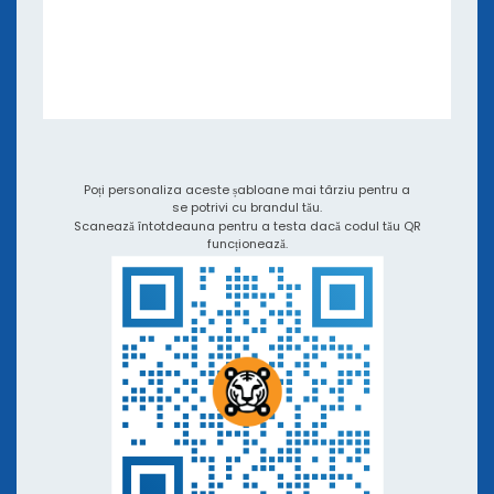
Cărți electronice și seminarii online
Aplicații și Integrări
Tutoriale video și podcast-uri
QR TIGER vs Alți Generatori de Coduri QR
Poți personaliza aceste șabloane mai târziu pentru a
se potrivi cu brandul tău.
Scanează întotdeauna pentru a testa dacă codul tău QR
funcționează.