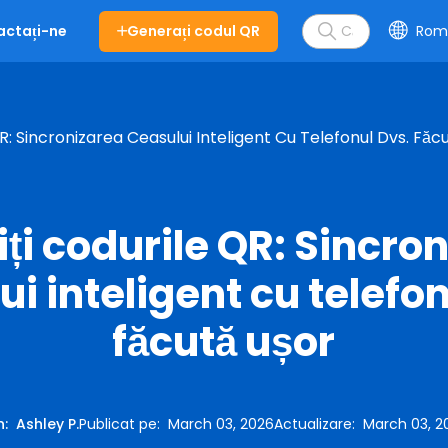
Generați codul QR
Rom
actați-ne
R: Sincronizarea Ceasului Inteligent Cu Telefonul Dvs. Făc
ți codurile QR: Sincro
ui inteligent cu telefon
făcută ușor
n
:
Ashley P.
Publicat pe
:
March 03, 2026
Actualizare
:
March 03, 2