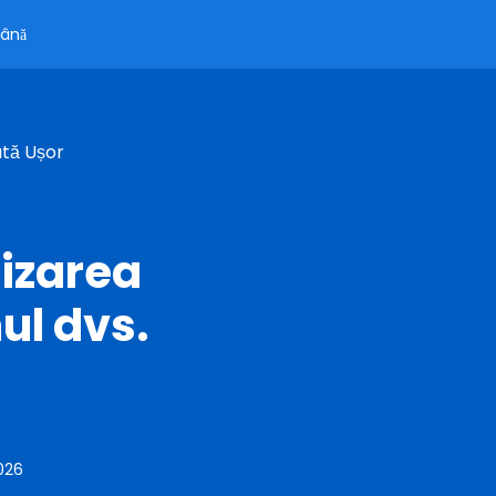
ână
ută Ușor
nizarea
ul dvs.
026