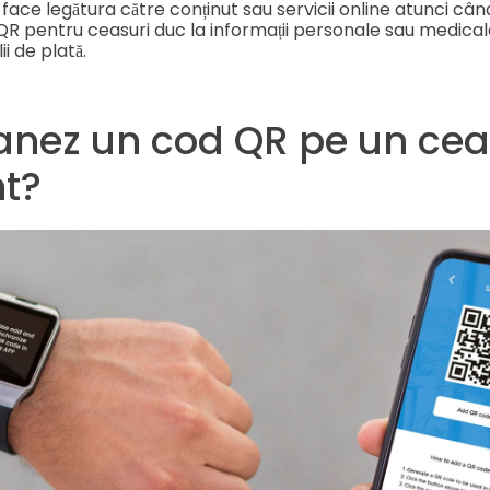
ace legătura către conținut sau servicii online atunci câ
R pentru ceasuri duc la informații personale sau medicale a
i de plată.
nez un cod QR pe un cea
nt?