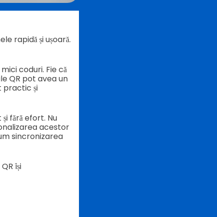
e rapidă și ușoară.
mici coduri. Fie că
rile QR pot avea un
 practic și
i fără efort. Nu
rsonalizarea acestor
cum sincronizarea
QR își