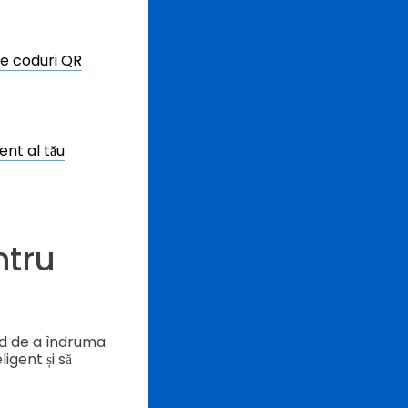
de coduri QR
ent al tău
ntru
od de a îndruma
igent și să