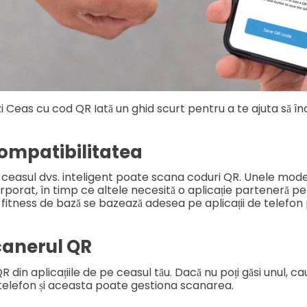
zi
Ceas cu cod QR
Iată un ghid scurt pentru a te ajuta să în
compatibilitatea
 că ceasul dvs. inteligent poate scana coduri QR. Unele mo
rporat, în timp ce altele necesită o aplicație parteneră 
 fitness de bază se bazează adesea pe aplicații de telefon
canerul QR
 din aplicațiile de pe ceasul tău. Dacă nu poți găsi unul, cau
elefon și aceasta poate gestiona scanarea.