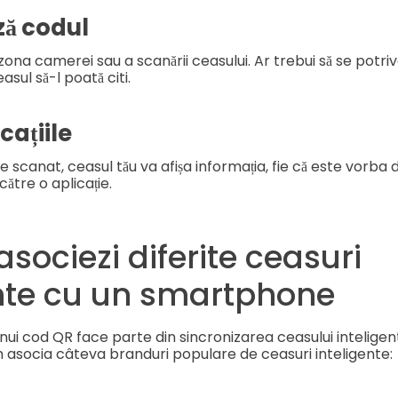
ză codul
n zona camerei sau a scanării ceasului. Ar trebui să se potr
sul să-l poată citi.
cațiile
 scanat, ceasul tău va afișa informația, fie că este vorba d
către o aplicație.
sociezi diferite ceasuri
ente cu un smartphone
ui cod QR face parte din sincronizarea ceasului inteligent
socia câteva branduri populare de ceasuri inteligente: