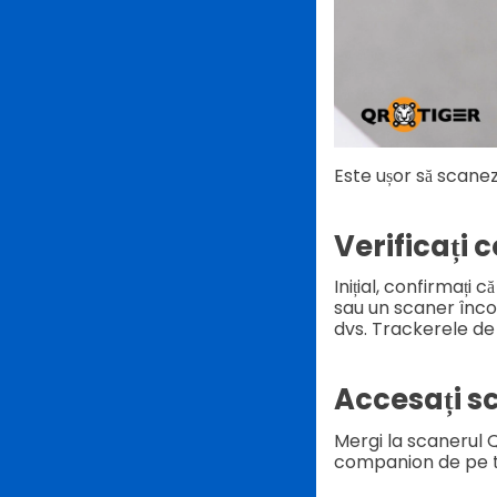
Este ușor să scane
Verificați 
Inițial, confirmați
sau un scaner înco
dvs. Trackerele de
Accesați s
Mergi la scanerul QR
companion de pe t