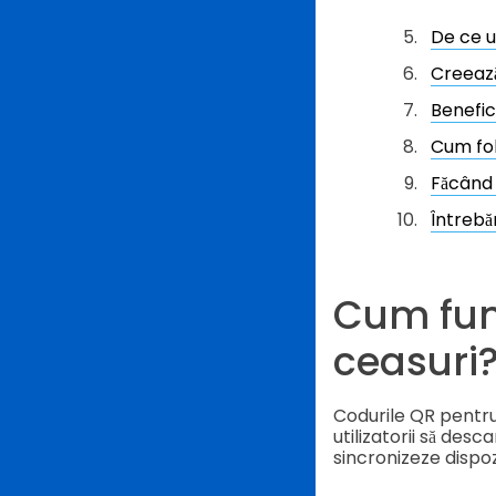
De ce u
Creează
Benefici
Cum fol
Făcând 
Întrebă
Cum fun
ceasuri
Codurile QR pentru
utilizatorii să desc
sincronizeze dispozi