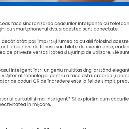
as face sincronizarea ceasurilor inteligente cu telefoanel
ați-l cu smartphone-ul dvs. și acestea sunt conectate.
decât atât: poți împărtăși lumea ta cu alții folosind aceste 
tact, obiective de fitness sau bilete de evenimente, codu
ce privește versatilitatea și ușurința de utilizare. Ele sunt
sul inteligent într-un geniu multitasking, arătând elegant ș
un vrăjitor al tehnologiei pentru a face asta; crearea și pe
ator de coduri QR de încredere este la fel de simplă pre
esoriul purtabil și mai inteligent? Să explorăm cum codurile 
ectivitatea în mișcare.