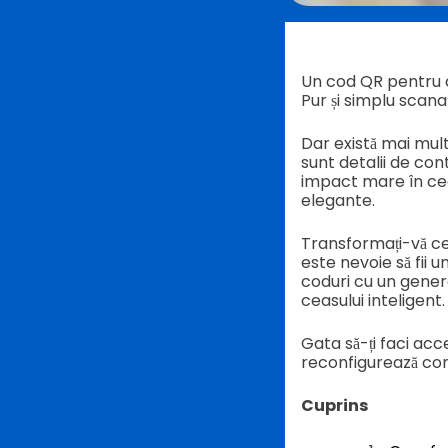
Un cod QR pentru ce
Pur și simplu scan
Dar există mai mult 
sunt detalii de con
impact mare în ceea 
elegante.
Transformați-vă cea
este nevoie să fii 
coduri cu un gener
ceasului inteligent.
Gata să-ți faci acc
reconfigurează con
Cuprins