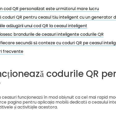
n cod QR personalizat este următorul mare lucru
 coduri QR pentru ceasul tău inteligent cu un generator 
ile adăugării unui cod QR la ceasul inteligent
osesc brandurile de ceasuri inteligente codurile QR
fiecare secundă să conteze cu coduri QR pe ceasul intelig
ri frecvente
cționează codurile QR pe
?
 ceasuri funcționează în mod obișnuit ca cel mai rapid m
arce pagina pentru aplicația mobilă dedicată a ceasului intel
tivele și activitățile acestora.