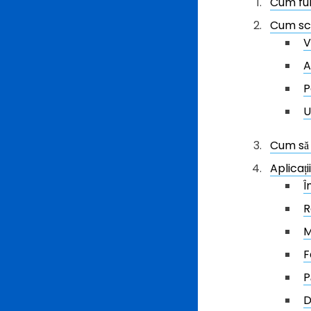
Cum fun
Cum sca
V
A
P
U
Cum să 
Aplicaț
Î
R
M
F
P
D