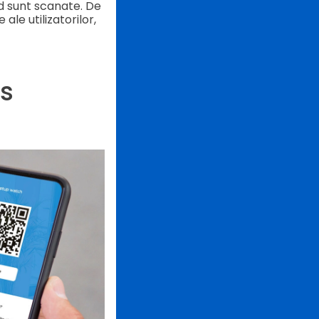
nd sunt scanate. De
le utilizatorilor,
s