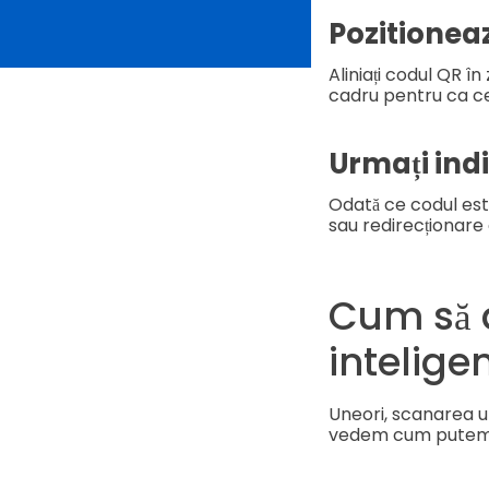
Pozitionea
Aliniați codul QR î
cadru pentru ca cea
Urmați indi
Odată ce codul este
sau redirecționare 
Cum să a
intelig
Uneori, scanarea un
vedem cum putem a