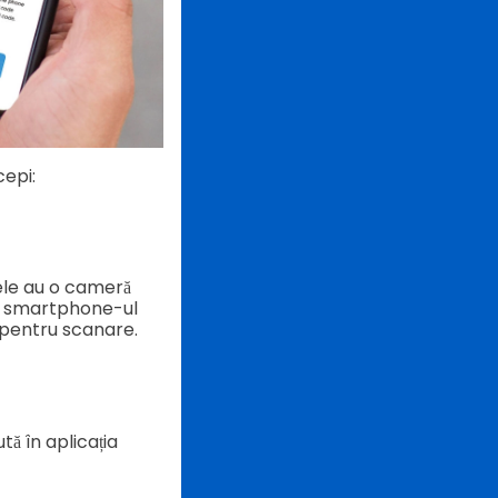
cepi:
dele au o cameră
pe smartphone-ul
 pentru scanare.
tă în aplicația