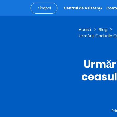
Înapoi
Centrul de Asistență
Cont
Acasă
Blog
Urmăriți Codurile Q
Urmări
ceasul
Pri