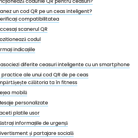
cționează codurile QR pentru ceasuri?
nez un cod QR pe un ceas inteligent?
erificați compatibilitatea
ccesați scanerul QR
ozitionează codul
rmați indicațiile
asociezi diferite ceasuri inteligente cu un smartphone
ii practice ale unui cod QR de pe ceas
mpărtășește călătoria ta în fitness
ețea mobilă
esaje personalizate
aceti platile usor
ăstrați informațiile de urgență
ivertisment și partajare socială