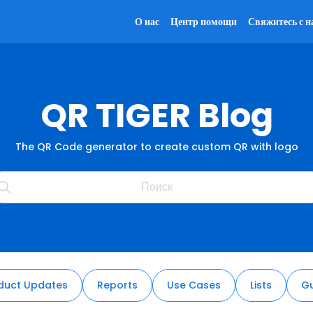
О нас
Центр помощи
Свяжитесь с н
QR TIGER Blog
The QR Code generator to create custom QR with logo
duct Updates
Reports
Use Cases
Lists
Gu