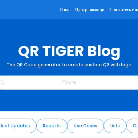
О нас
Центр помощи
Свяжитесь с н
QR TIGER Blog
The QR Code generator to create custom QR with logo
duct Updates
Reports
Use Cases
Lists
Gu