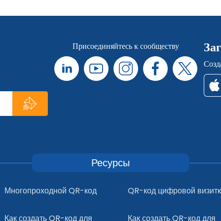
За
Присоединяйтесь к сообществу
Созд
Ресурсы
Многопроходной QR-код
QR-код цифровой визит
Как создать QR-код для
Как создать QR-код для