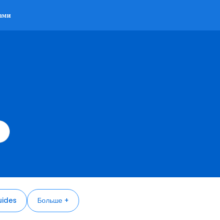
ами
ides
Больше +