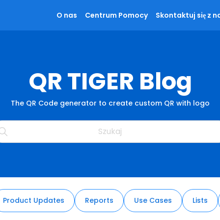
O nas
Centrum Pomocy
Skontaktuj się z n
QR TIGER Blog
The QR Code generator to create custom QR with logo
Product Updates
Reports
Use Cases
Lists