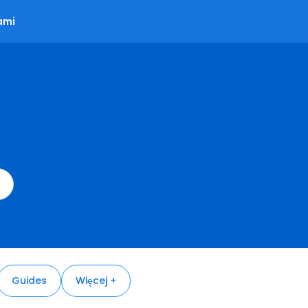
ami
Guides
Więcej +