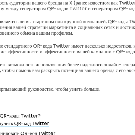
сть аудитории вашего бренда на X (ранее известном как Twitter
ору между генератором QR-кодов Twitter и генератором QR-ко
 являетесь ли вы стартапом или крупной компанией, QR-коды T
шения вашей стратегии маркетинга в социальных сетях и дости
новенного обмена вашим профилем.
е стандартного QR-кода Twitter имеет несколько недостатков, 
ние эффективности и эффективности вашей кампании с QR-кодо
ть возможность использования более надежного онлайн-генера
 чтобы помочь вам раскрыть потенциал вашего бренда с его э
ерпывающий руководство, чтобы узнать больше.
 QR-коды Twitter?
лучить QR-код Twitter
анировать QR-код Twitter