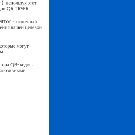
), используя этот
дов QR TIGER.
witter - отличный
жения вашей целевой
которые могут
м.
тора QR-кодов,
ксклюзивными