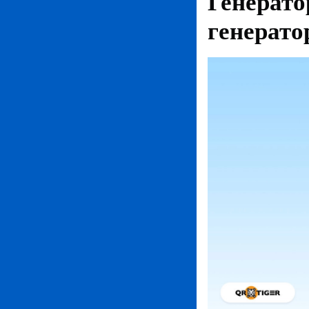
Генерато
генерато