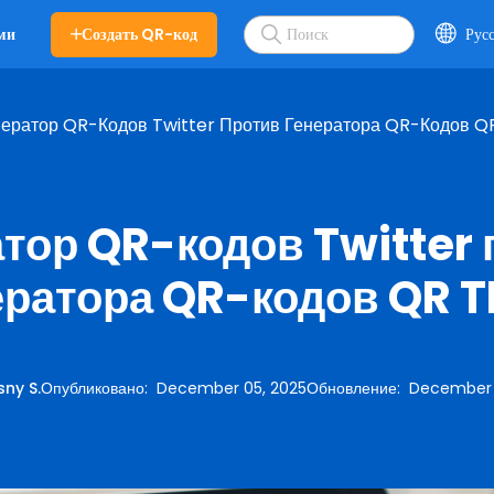
Создать QR-код
Рус
ми
нератор QR-Кодов Twitter Против Генератора QR-Кодов Q
тор QR-кодов Twitter
ератора QR-кодов QR T
ny S.
Опубликовано
:
December 05, 2025
Обновление
:
December 