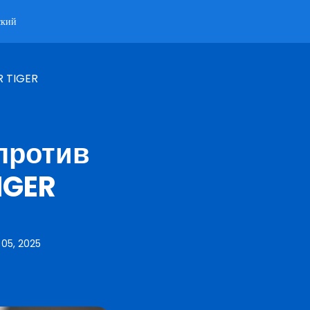
ский
R TIGER
 против
IGER
05, 2025