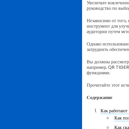
Увеличьте вовлеченно
руководство по выб
Независимо от того,
инструмент для улуч
аудитории путем мг
Однако использовани
затруднить обеспече
Вы должны рассмотре
например, QR TIGER,
функциями.
Прочитайте этот исч
Содержание
Как работают
Как по
Как ск