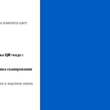
ы изменить цвет
ка QR-кода
в
нка сканирования
еи в верхнем левом