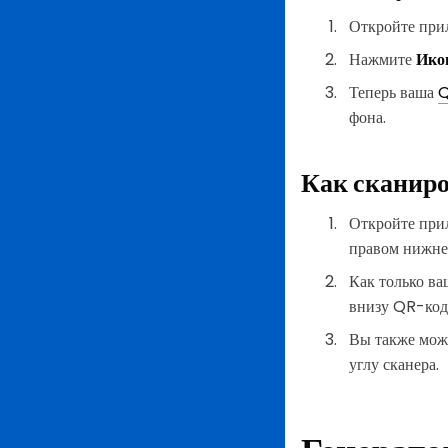
Откройте при
Нажмите
Ико
Теперь ваша
Q
фона.
Как сканиро
Откройте при
правом нижне
Как только ва
внизу QR-код
Вы также може
углу сканера.