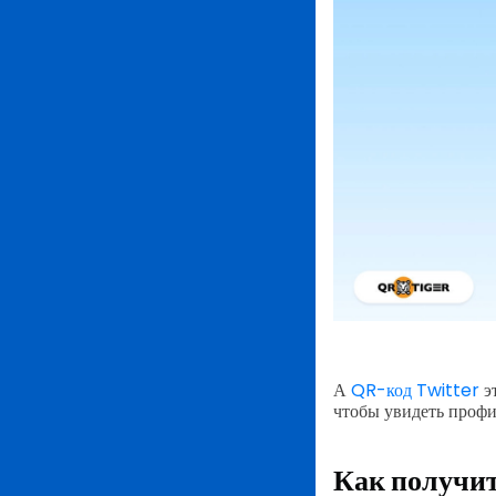
А
QR-код Twitter
э
чтобы увидеть профи
Как получит