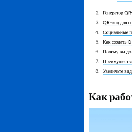
Генератор QR
QR-код для со
Социальные п
Как создать 
Почему вы до
Преимущества
Увеличьте вид
Как рабо