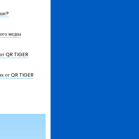
чше?
ого медиа
 от QR TIGER
тях от QR TIGER