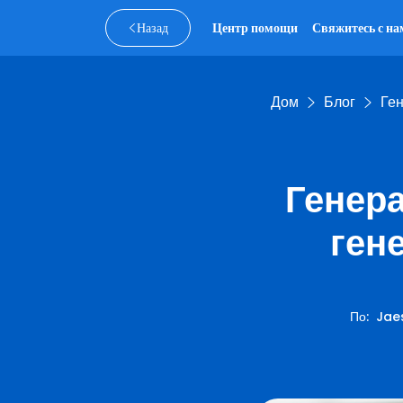
Назад
Центр помощи
Свяжитесь с на
Дом
Блог
Ге
Генера
ген
По
:
Jaes