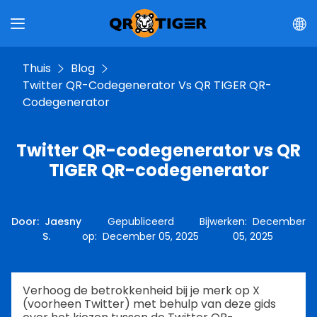
Thuis
Blog
Twitter QR-Codegenerator Vs QR TIGER QR-
Codegenerator
Twitter QR-codegenerator vs QR
TIGER QR-codegenerator
Door
:
Jaesny
Gepubliceerd
Bijwerken
:
December
S.
op
:
December 05, 2025
05, 2025
Verhoog de betrokkenheid bij je merk op X
(voorheen Twitter) met behulp van deze gids