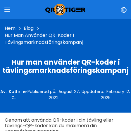
Hem
Blog
Hur Man Använder QR-Koder I
Tävlingsmarknadsföringskampanj
Hur man använder QR-koder i
tävlingsmarknadsföringskampanj
Av
:
Kathrine
Publicerad på
:
August 27,
Uppdatera
:
February 12,
C.
2022
2025
Genom att använda QR-koder i din tävling eller
tävlings-QR-koder kan du maximera din