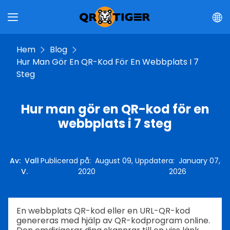
Hem
Blog
Hur Man Gör En QR-Kod För En Webbplats I 7
Steg
Hur man gör en QR-kod för en
webbplats i 7 steg
Av
:
Vall
Publicerad på
:
August 09,
Uppdatera
:
January 07,
V.
2020
2026
En webbplats QR-kod eller en URL-QR-kod
genereras med hjälp av QR-kodprogram online.