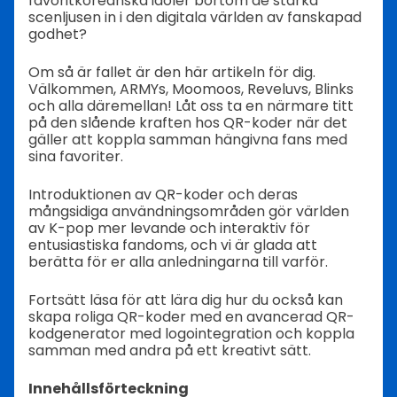
favoritkoreanska idoler bortom de starka
scenljusen in i den digitala världen av fanskapad
godhet?
Om så är fallet är den här artikeln för dig.
Välkommen, ARMYs, Moomoos, Reveluvs, Blinks
och alla däremellan! Låt oss ta en närmare titt
på den slående kraften hos QR-koder när det
gäller att koppla samman hängivna fans med
sina favoriter.
Introduktionen av QR-koder och deras
mångsidiga användningsområden gör världen
av K-pop mer levande och interaktiv för
entusiastiska fandoms, och vi är glada att
berätta för er alla anledningarna till varför.
Fortsätt läsa för att lära dig hur du också kan
skapa roliga QR-koder med en avancerad QR-
kodgenerator med logointegration och koppla
samman med andra på ett kreativt sätt.
Innehållsförteckning