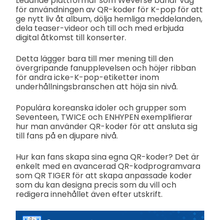
Ledande plattformar som Weverse banar väg
för användningen av QR-koder för K-pop för att
ge nytt liv åt album, dölja hemliga meddelanden,
dela teaser-videor och till och med erbjuda
digital åtkomst till konserter.
Detta lägger bara till mer mening till den
övergripande fanupplevelsen och höjer ribban
för andra icke-K-pop-etiketter inom
underhållningsbranschen att höja sin nivå.
Populära koreanska idoler och grupper som
Seventeen, TWICE och ENHYPEN exemplifierar
hur man använder QR-koder för att ansluta sig
till fans på en djupare nivå.
Hur kan fans skapa sina egna QR-koder? Det är
enkelt med en avancerad QR-kodprogramvara
som QR TIGER för att skapa anpassade koder
som du kan designa precis som du vill och
redigera innehållet även efter utskrift.