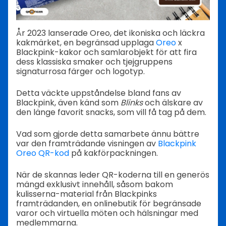
År 2023 lanserade Oreo, det ikoniska och läckra
kakmärket, en begränsad upplaga
Oreo
x
Blackpink-kakor och samlarobjekt för att fira
dess klassiska smaker och tjejgruppens
signaturrosa färger och logotyp.
Detta väckte uppståndelse bland fans av
Blackpink, även känd som
Blinks
och älskare av
den länge favorit snacks, som vill få tag på dem.
Vad som gjorde detta samarbete ännu bättre
var den framträdande visningen av
Blackpink
Oreo QR-kod
på kakförpackningen.
När de skannas leder QR-koderna till en generös
mängd exklusivt innehåll, såsom bakom
kulisserna-material från Blackpinks
framträdanden, en onlinebutik för begränsade
varor och virtuella möten och hälsningar med
medlemmarna.