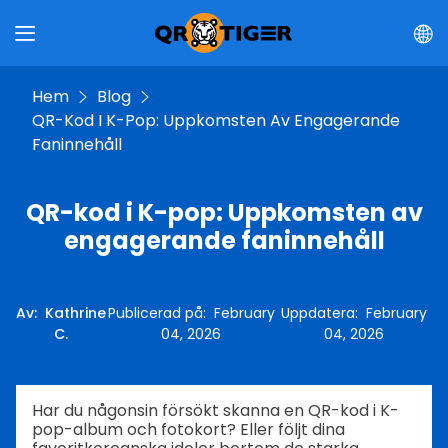
Hem
Blog
QR-Kod I K-Pop: Uppkomsten Av Engagerande
Faninnehåll
QR-kod i K-pop: Uppkomsten av
engagerande faninnehåll
Av
:
Kathrine
Publicerad på
:
February
Uppdatera
:
February
C.
04, 2026
04, 2026
Har du någonsin försökt skanna en QR-kod i K-
pop-album och fotokort? Eller följt dina