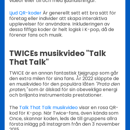
videor eller till och med ljudhälsningar.
Ljud QR-koder
Är generellt sett ett bra sätt för
företag eller individer att skapa interaktiva
upplevelser för användare. Inkluderingen av
dessa fiffiga koder är helt logisk i K-pop, då de
förenar fans och musik.
TWICEs musikvideo "Talk
That Talk"
TWICE är en annan fantastisk tjejgrupp som går
den extra milen för sina fans. År 2022 släppte de
en musikvideo för den populära låten
"Prata den
praten,"
som är älskad för sin obevekliga energi
och briljanta instrumentala prestationer.
The
Talk That Talk musikvideo
visar en rosa QR-
kod för K-pop. När Twice-fans, även kända som
Once, skannar koden, leds de till gruppens allra
första inlägg på Instagram från den 3 november
2015.