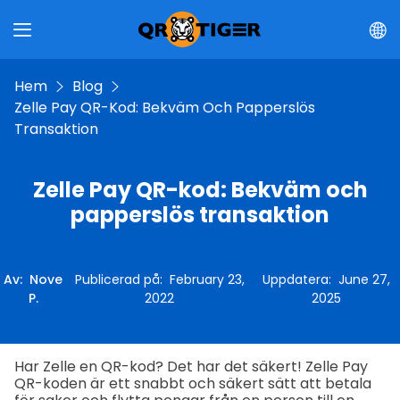
Hem
Blog
Zelle Pay QR-Kod: Bekväm Och Papperslös
Transaktion
Zelle Pay QR-kod: Bekväm och
papperslös transaktion
Av
:
Nove
Publicerad på
:
February 23,
Uppdatera
:
June 27,
P.
2022
2025
Har Zelle en QR-kod? Det har det säkert! Zelle Pay
QR-koden är ett snabbt och säkert sätt att betala