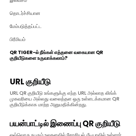
இலவசம்
தொடர்ச்சியான
மேம்படுத்தப்பட்ட
பிரீமியம்
QR TIGER-ல் நீங்கள் எத்தனை வகையான QR
குறியீடுகளை உருவாக்கலாம்?
URL குறியீடு
URL QR குறியீடு உங்களுக்கு எந்த URL அல்லாத லிங்க்
முகவரியை அல்லது வலைத்தள ஒரு உள்ளடக்கமான QR
குறியீடுக்காக மாற்ற அனுமதிக்கின்றது.
பயன்பாட்டில் இணைப்பு QR குறியீடு
ஒவ்வொரு நபரும் உலகளவில் சோசியல் மீடியாவில் உள்ளார்