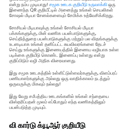
என்று நம்ப முடியாது!
சமூக ஊடக குறியீடு உருவாக்கி
ஒரு
இணைந்த QR குறியீட்டில் அனைத்து உங்கள் செயலிகள்
சோஷல் மீடியா சேனல்களையும் சேமிக்க உத்வேசிக்கிறது.
சோசியல் மீடியாவுக்கு உங்கள் சோசியல் மீடியா
பக்கங்களுக்கு, மின் வணிக பயன்பாடுகளுக்கு,
செய்தித்துறை பயன்பாடுகளுக்கு மற்றும் பல விதங்களுக்கு
உடனடியாக உங்கள் தனிப்பட்ட சுயவிவரங்களை தேடச்
செய்து உங்களுக்கு இணையத்தில் இணைய வழியாக உள்ள
படிக்கை குறியீடு கொண்ட இணைப்பு உள்ளது என்று
குறிப்பிடும் வழி அதிக விரைவானது.
இது சமூக ஊடகத்தில் உள்ளிட்டுள்ளவர்களுக்கு, விளம்பரப்
பணியாளர்களுக்கு அல்லது ஒரு வாதிக்காலம் நடத்தும்
ஒருவருக்கு மிகவும் நல்லது!
இது வேறு சமீபத்திய ஊடகங்களில் உங்கள் சந்தையை
விஸ்தரிப்பதன் மூலம் எப்போதும் எந்த வணிகத்திலும்
பயன்படுத்த முடியும்.
வி கார்டு க்யூஆர் குறியீடு