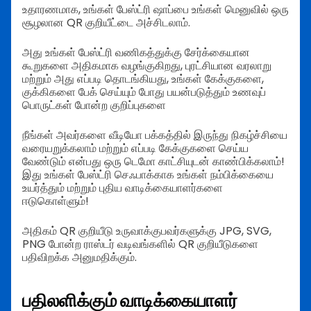
உதாரணமாக, உங்கள் பேஸ்ட்ரி ஷாப்பை உங்கள் மெனுவில் ஒரு
சூழலான QR குறியீட்டை அச்சிடலாம்.
அது உங்கள் பேஸ்ட்ரி வணிகத்துக்கு சேர்க்கையான
கூறுகளை அதிகமாக வழங்குகிறது, புரட்சியான வரலாறு
மற்றும் அது எப்படி தொடங்கியது, உங்கள் கேக்குகளை,
குக்கிகளை பேக் செய்யும் போது பயன்படுத்தும் உணவுப்
பொருட்கள் போன்ற குறிப்புகளை
நீங்கள் அவர்களை வீடியோ பக்கத்தில் இருந்து நிகழ்ச்சியை
வரையறுக்கலாம் மற்றும் எப்படி கேக்குகளை செய்ய
வேண்டும் என்பது ஒரு டெமோ காட்சியுடன் காண்பிக்கலாம்!
இது உங்கள் பேஸ்ட்ரி செஃபாக்காக உங்கள் நம்பிக்கையை
உயர்த்தும் மற்றும் புதிய வாடிக்கையாளர்களை
ஈடுகொள்ளும்!
அதிகம் QR குறியீடு உருவாக்குபவர்களுக்கு JPG, SVG,
PNG போன்ற ராஸ்டர் வடிவங்களில் QR குறியீடுகளை
பதிவிறக்க அனுமதிக்கும்.
பதிலளிக்கும் வாடிக்கையாளர்