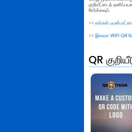
குறியீட்டைத் தனிப்ப
சேர்க்கவும்.
>> எங்கள் பயன்பாட்டை
>> இலவச WiFi QR கோட
QR குறிய