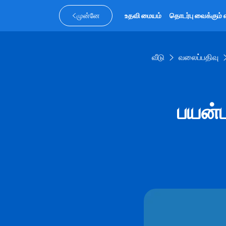
முன்னே
உதவி மையம்
தொடர்பு வைக்கும் 
வீடு
வலைப்பதிவு
பயன்ப