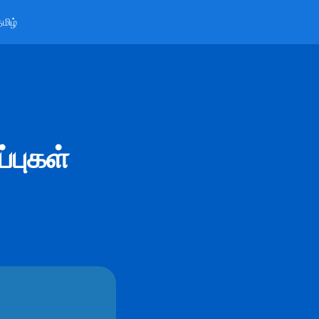
மிழ்
்புகள்