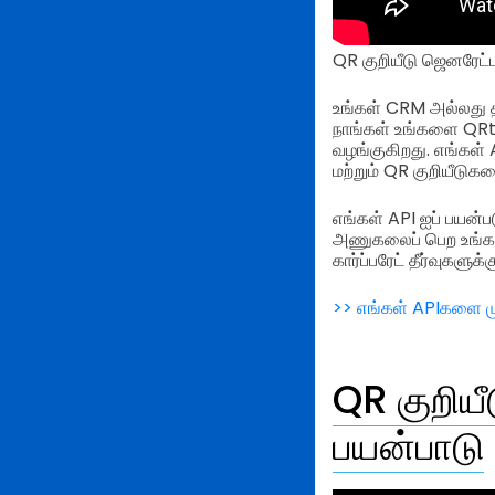
QR குறியீடு ஜெனரேட்ட
உங்கள் CRM அல்லது 
நாங்கள் உங்களை QRti
வழங்குகிறது. எங்கள் 
மற்றும் QR குறியீடு
எங்கள் API ஐப் பயன்ப
அணுகலைப் பெற உங்கள
கார்ப்பரேட் தீர்வுகளுக்க
>> எங்கள் APIகளை மு
QR குறிய
பயன்பாடு