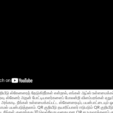
றியீடு ஸ்கேனரைத் தேடுகிறீர்கள் என்றால், எங்கள் ஆப்ஸ் உள்ளமைக்கப
ீர்வு. ஸ்கேனர் அதன் போட்டியாளர்களைப் போலன்றி விளம்பரங்கள் ஏத
 அங்காடி. நீங்கள் உள்ளமைக்கப்பட்ட ஸ்கேனரையும், பயன்பாட்டையும்
ாமல் பயன்படுத்தலாம். QR குறியீடு தயாரிப்பாளர் ஈடுபடும் QR குறியீ
நீங்கள் குறைந்தது 10 வெவ்வேறு வகையான QR ஐ உருவாக்கலாம் குற