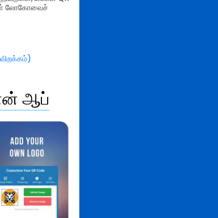
்கள் லோகோவைச்
விறக்கம்)
ோன் ஆப்