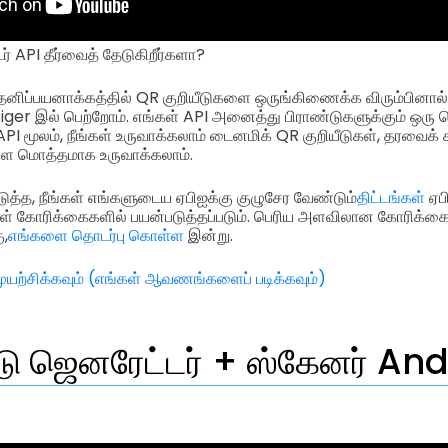
ர் API தீர்வைத் தேடுகிறீர்களா?
தனிப்பயனாக்கத்தில் QR குறியீடுகளை ஒருங்கிணைக்க விரும்பினால
ger இல் பெற்றோம். எங்கள் API அனைத்து பிராண்டுகளுக்கும் ஒரு
API மூலம், நீங்கள் உருவாக்கலாம் டைனமிக் QR குறியீடுகள், தரவைக
களை மொத்தமாக உருவாக்கலாம்.
டுத்த, நீங்கள் எங்களுடைய ஏபிஐக்கு குழுசேர வேண்டும்
திட்டங்கள்
ஏப
் கோரிக்கைகளில் பயன்படுத்தப்படும். பெரிய அளவிலான கோரிக்க
ு,
எங்களை தொடர்பு கொள்ள
இன்று.
யற்சிக்கவும் (எங்கள் ஆவணங்களைப் படிக்கவும்)
ீடு ஜெனரேட்டர் + ஸ்கேனர் An