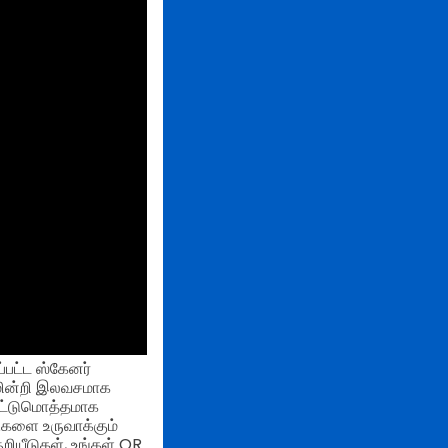
்பட்ட ஸ்கேனர்
ுமின்றி இலவசமாக
 ஒட்டுமொத்தமாக
டுகளை உருவாக்கும்
ியீடுகள், உங்கள் QR