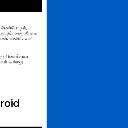
் மென்பொருள்,
 தொழில்முறை தீர்வை
் கண்காணிக்கலாம்
ிஐ விசைக்கான
ைகள் அல்லது
droid