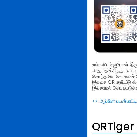
உங்களிடம் ஐபோன் இர
அனுமதிக்கிறது லோகோவு
சொந்த லோகோவைச் சேர்க
இலவச QR குறியீடு ஸ்
இல்லாமல் செயல்படுத்த
>> ஆப்பிள் பயன்பாட்டி
QRTiger 