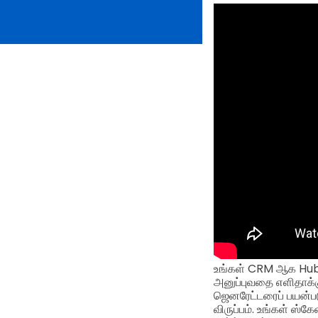
உங்கள் CRM ஆக Hubsp
அனுப்புவதை எளிதாக்க
ஜெனரேட்டரைப் பயன்படு
விருப்பம். உங்கள் ஸ்