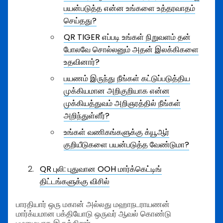
பயன்படுத்த என்ன உங்களை உத்தரவாதம்
செய்தது?
QR TIGER எப்படி உங்கள் நிறுவளம் தன்
போலவே சொல்லனும் அதன் இலக்கிகளை
உதவினார்?
பயணம் இருந்து நீங்கள் கட்டுப்படுத்திய
முக்கியமான அறிகுறியாக என்ன
முக்கியத்துவம் அறிஞரத்தில் நீங்கள்
அறிந்துள்ளீர்?
உங்கள் வணிகங்களுக்கு க்யூஆர்
குறியீடுகளை பயன்படுத்த வேண்டுமா?
QR புலி: புதுவான OOH மார்க்கெட்டிங்
திட்டங்களுக்கு விசில்
பாரதியார் ஒரு மகான் அல்லது மஹாநடராயணன்
மார்க்யமான பக்தியோடு ஒருவர் ஆவல் கொண்டு