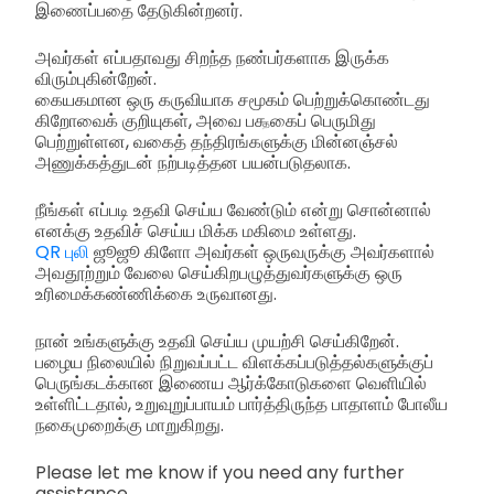
இணைப்பதை தேடுகின்றனர்.
அவர்கள் எப்பதாவது சிறந்த நண்பர்களாக இருக்க
விரும்புகின்றேன்.
கையகமான ஒரு கருவியாக சமூகம் பெற்றுக்கொண்டது
கிறோவைக் குறியுகள், அவை ப௲கைப் பெருமிது
பெற்றுள்ளன, வகைத் தந்திரங்களுக்கு மின்னஞ்சல்
அணுக்கத்துடன் நற்படித்தன பயன்படுதலாக.
நீங்கள் எப்படி உதவி செய்ய வேண்டும் என்று சொன்னால்
எனக்கு உதவிச் செய்ய மிக்க மகிமை உள்ளது.
QR புலி
ஜூஜூ கிளோ அவர்கள் ஒருவருக்கு அவர்களால்
அவதூற்றும் வேலை செய்கிறபழுத்துவர்களுக்கு ஒரு
உரிமைக்கண்ணிக்கை உருவானது.
நான் உங்களுக்கு உதவி செய்ய முயற்சி செய்கிறேன்.
பழைய நிலையில் நிறுவப்பட்ட விளக்கப்படுத்தல்களுக்குப்
பெருங்கடக்கான இணைய ஆர்க்கோடுகளை வெளியில்
உள்ளிட்டதால், உறுவுறுப்பாயம் பார்த்திருந்த பாதாளம் போலீய
நகைமுறைக்கு மாறுகிறது.
Please let me know if you need any further
assistance.