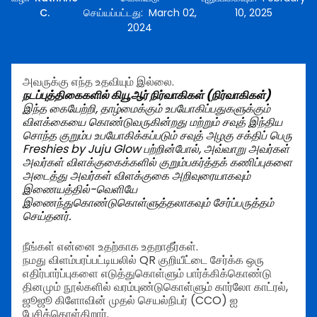
C.
செய்யப்பட்டது
:
March 02,
10, 2025
2024
அவருக்கு எந்த உதவியும் இல்லை.
நடப்புத்திகைகளில் கியூஆர் நிர்வாகிகள் (நிர்வாகிகள்)
இந்த கையேற்றி, தாழ்மைக்கும் உபயோகிப்பதுகளுக்கும்
விளக்கையை கொண்டுவருகின்றது மற்றும் சவுத் இந்திய
சொந்த குறும்ப உபயோகிக்கப்படும் சவுத் அழகு சக்திப் பெரு
Freshies by Juju Glow பற்றின்போல், அவ்வாறு அவர்கள்
அவர்கள் விளக்குகைக்களில் குறும்பகர்த்தக் கணிப்புகளை
அடைத்து அவர்கள் விளக்குகை அறிவுரையாகவும்
இணையத்தில்-வெளியே
இணைந்துகொண்டுகொள்ளுத்தலாகவும் சேர்ப்பருத்தம்
செய்தனர்.
நீங்கள் என்னை உதற்காக உதறாதீர்கள்.
நமது விளம்பரப்பட்டியலில் QR குறியீட்டை சேர்க்க ஒரு
எதிர்பார்ப்புகளை எடுத்துகொள்ளும் பார்க்கிக்கொண்டு
தினமும் நூல்களில் வரம்புண்டுகொள்ளும் கார்லோ காட்ரல்,
ஜூஜூ கிளோவின் முதல் செயல்நிபர் (CCO) ஐ
பேசிக்கொள்கிறார்.