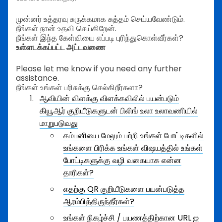
முன்னர் உத்தரவு சுருக்கமாக சுத்தம் செய்யவேண்டும்.
நீங்கள் நான் உதவி செய்கிறேன்.
நீங்கள் இந்த கேள்வியை எப்படி புரிந்துகொள்வீர்கள்?
உள்ளடக்கப்பட்ட அட்டவணை
Please let me know if you need any further
assistance.
நீங்கள் உங்கள் பரிசுக்கு செல்கிறீர்களா?
ஆவியின் விளக்கு விளக்கவிலில் பயன்படும்
கியூஆர் குறியீடுகளுடன் பிலிங் உலா உலாவணியில்
மாறுபடுவது
கம்பனியை மேலும் பற்றி உங்கள் போட்டிகளில்
உங்களை பிரிக்க உங்கள் விஷயத்தில் உங்கள்
போட்டிகளுக்கு வழி வகையாக என்ன
தாரிகள்?
எதற்கு QR குறியீடுகளை பயன்படுத்த
ஆரம்பித்திருந்தீர்கள்?
உங்கள் நிகழ்ச்சி / பயணத்திற்கான URL ஐ