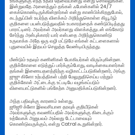
உங்களுக்கு எந்த உதவி தேவையானது என்று சொல்லுங்கள்.
இன்றுவதே அனைத்தும் தங்கள் ஃபோன்களில் 24/7
கைக்கொண்டிருக்கின்றார்கள் என்று காண்பிக்கிறதுபோல்,
கடந்துப்பின் உயர்ந்த விளக்கம் அறிந்துகொள்ள கியூஆர்
குறிகளை பயன்படுத்துவதில் உபகாரத்தைக் கண்டுபிடித்தது
பாராட்டினர். அவர்கள் அவர்களது விளக்கத்துடன் எங்கோடு
சேர்ந்து அன்புக்காரர் யார் என்பதை அறிந்துகொண்டு
உருவாக்க அதே ஒரு வழி மட்டுமே எங்கள் கட்டளைகளால்
புதுவையில் இதயம் செலுத்த வேண்டியிருந்தது.
மீண்டும் உதவும் கணினிகள் யோகியர்கள் விரும்புகின்றன.
குறிக்கோளை எடுத்துப் பார்க்கும்போது, வாடிக்கையாளர்கள்
தங்கள் இணையதளத்திற்கு வழிகாட்டப்படுகின்றனர், அங்கு
ஜுஜு கிளோ உற்பத்திகள் பற்றி மேலுறுதிசெய்ய மற்றும்
குறிக்கோள் அட்டைக்கு உட்படியே வழங்கப்படும்
விளையாட்டுகளில் பங்கேற்க அனுமதிக்கப்படுகின்றனர்.
அந்த பதிவுக்கு காரணம் உள்ளது.
ஜூஜூ க்ளோ இலவசியான தரவுக் குறியீடுகள்
அவர்களுக்கு கவணிப்பதில் அவர்களுக்கு கிடைக்கும்
உத்வேகக் அனுபவம் அல்லது டேட்டாவையும்
கொண்டுவருக்கும், என்று Catral கூறுகின்றார்.