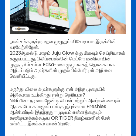
நான் உங்களுக்கு உதவ முழுதும் விசேஷமாக இருக்கின்
வரவேற்கிறேன்.
2023ஆகஸ்டு மாதம் Juju Glow க்கு மிகவும் செய்தியாகக்
கருதப்பட்டது, பிலிப்பைன்ஸின் மெட்ரோ மணிலாவின்
முதுகுமில் உள்ள Edsa-வை முழு உலகத் தொகையாக
அறியப்படும் அவர்களின் முதல் பில்போர்டின் அறிவை
வெளியிட்டது.
மருந்து விலை அவர்களுக்கு ஏன் அந்த முறையில்
அதிகமாக உயர்கிறது என்று தெரியுமா?
பிலிப்பீனா நடிகை ஜேன் டி லியன் மற்றும் அவர்கள் வைரல்
ஆவகாடோ காலஜன் பால் குழந்புக்கான Freshies
ஆல்போர்டில் இருந்தது—முடியும் என்னத்தையும்
கணிதமாக்கக்கூடிய QR TIGER நிகழ்வானின் மேல்
உள்ளிட்ட இலக்கம் காண்பிராரே.