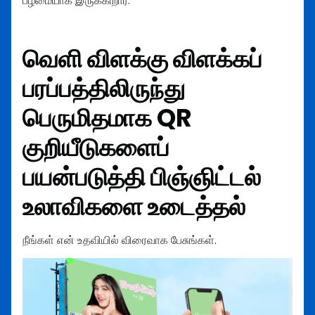
பழமையாக இருக்கிறார்.
வெளி விளக்கு விளக்கப்
பரப்பத்திலிருந்து
பெருமிதமாக QR
குறியீடுகளைப்
பயன்படுத்தி பிஞ்ஞிட்டல்
உலாவிகளை உடைத்தல்
நீங்கள் என் உதவியில் விரைவாக பேசுங்கள்.