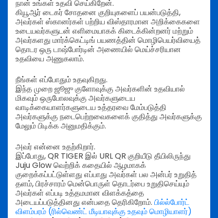
நான் உங்கள் உதவி செய்கிறேன்.
கியூஆர் டைகர் சோதனை குறியுகளைப் பயன்படுத்தி,
அவர்கள் ஸ்கானர்கள் பற்றிய விஸ்தாரமான அறிக்கைகளை
உடையவர்களுடன் எளிமையாகக் கிடைக்கின்றனர் மற்றும்
அவர்களது மார்க்கெட்டிங் பயணத்தின் மொழிபெயர்வியைத்
தொடர ஒரு டாஷ்போர்டின் அணையில் மெய்ச்சரியான
உதவியை அணுகலாம்.
நீங்கள் எப்போதும் உதவுகிறது.
இந்த முறை ஜூஜு குளோவுக்கு அவர்களின் உதவியால்
மிகவும் ஒருபோலவுக்கு அவர்களுடைய
வாடிக்கையாளர்களுடைய உத்தரவை மேம்படுத்தி
அவர்களுக்கு நடைபெற்றவைகளைக் குதித்து அவர்களுக்கு
மேலும் பிடிக்க அனுமதிக்கும்.
அவர் என்னை உதற்கிறார்.
இப்போது, QR TIGER இல் URL QR குறியீடு தீயிலிருந்து
Juju Glow வெற்றிக் கதையில் ஆழமாகக்
குறைக்கப்பட்டுள்ளது எப்பாது அவர்கள் பல அன்பர் உறுதித்
தளம், பிரச்சாரம் மென்பொருள் தொடர்பை உறுதிசெய்யும்
அவர்கள் எப்படி உத்தமமான விளக்கத்தை
அடையப்படுத்தினது என்பதை தெரிகிறோம்.
பில்ல்போர்ட்
விளம்பரம் (ரில்வெண்ட் மீடியாவுக்கு உதவும் மொழியாளர்)