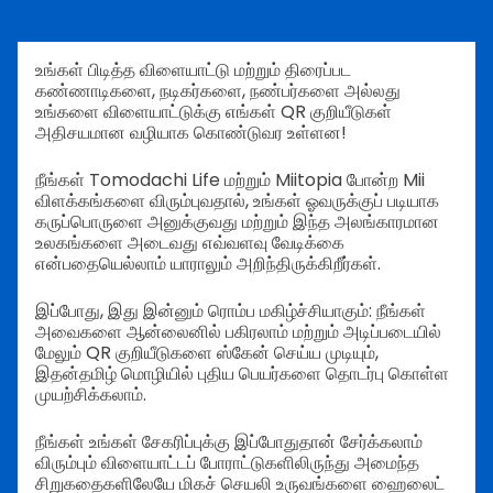
உங்கள் பிடித்த விளையாட்டு மற்றும் திரைப்பட
கண்ணாடிகளை, நடிகர்களை, நண்பர்களை அல்லது
உங்களை விளையாட்டுக்கு எங்கள் QR குறியீடுகள்
அதிசயமான வழியாக கொண்டுவர உள்ளன!
நீங்கள் Tomodachi Life மற்றும் Miitopia போன்ற Mii
விளக்கங்களை விரும்புவதால், உங்கள் ஓவருக்குப் படியாக
கருப்பொருளை அனுக்குவது மற்றும் இந்த அலங்காரமான
உலகங்களை அடைவது எவ்வளவு வேடிக்கை
என்பதையெல்லாம் யாராலும் அறிந்திருக்கிறீர்கள்.
இப்போது, இது இன்னும் ரொம்ப மகிழ்ச்சியாகும்: நீங்கள்
அவைகளை ஆன்லைனில் பகிரலாம் மற்றும் அடிப்படையில்
மேலும் QR குறியீடுகளை ஸ்கேன் செய்ய முடியும்,
இதன்தமிழ் மொழியில் புதிய பெயர்களை தொடர்பு கொள்ள
முயற்சிக்கலாம்.
நீங்கள் உங்கள் சேகரிப்புக்கு இப்போதுதான் சேர்க்கலாம்
விரும்பும் விளையாட்டப் போராட்டுகளிலிருந்து அமைந்த
சிறுகதைகளிலேயே மிகச் செயலி உருவங்களை ஹைலைட்