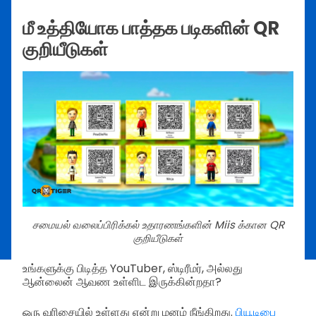
மீ உத்தியோக பாத்தக படிகளின் QR
குறியீடுகள்
சமையல் வலைப்பிரிக்கல் உதாரணங்களின் Miis க்கான QR
குறியீடுகள்
உங்களுக்கு பிடித்த YouTuber, ஸ்டிரீமர், அல்லது
ஆன்லைன் ஆவண உள்ளிட இருக்கின்றதா?
ஒரு வரிசையில் உள்ளது என்று மனம் நீங்கிறது.
பியூடிபை