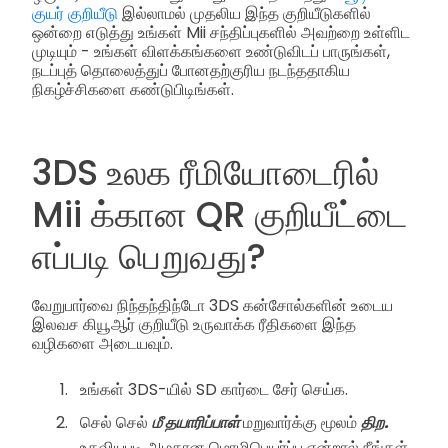
குயர் குறியீடு
இல்லாமல் முதலிய இந்த குறியீடுகளில்
ஒன்றை எடுத்து உங்கள் Mii சந்திப்புகளில் அவற்றை உள்ளிட
முடியும் - உங்கள் விளக்கங்களை உண்டுவிடப் பாருங்கள்,
நடப்புத் தொலைத்துப் போனதற்குரிய நடந்ததாகிய
நிகழ்ச்சிகளை கண்டுபிடிங்கள்.
3DS உலக ரீமியோடைரில்
Mii க்கான QR குறியீட்டை
எப்படி பெறுவது?
வேறுபார்வை நிந்தந்திந்டோ 3DS கன்சோல்களின் உடைய
இலவச கியூஆர் குறியீடு உருவாக்க ரீதிகளை இந்த
வழிகளை அடையவும்.
உங்கள் 3DS-யில் SD கார்டை சேர் செய்க.
செல் செல்
மீ தயாரிப்பாள்
மறுவார்க்கு மூலம்
திற.
உதவியபடி அழகான மொழிபெயர்ப்பு என்றால் நீங்கள்