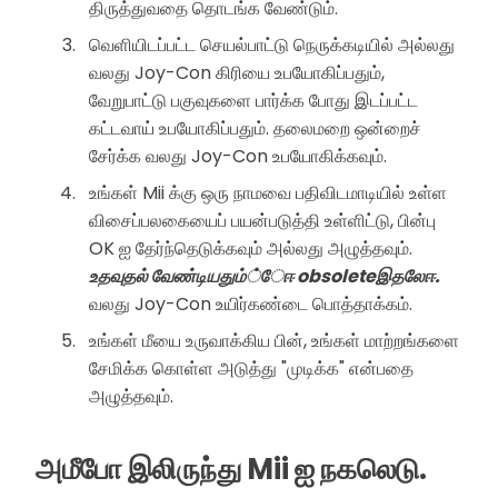
திருத்துவதை தொடங்க வேண்டும்.
வெளியிடப்பட்ட செயல்பாட்டு நெருக்கடியில் அல்லது
வலது Joy-Con கிரியை உபயோகிப்பதும்,
வேறுபாட்டு பகுவுகளை பார்க்க போது இடப்பட்ட
கட்டவாய் உபயோகிப்பதும். தலைமறை ஒன்றைச்
சேர்க்க வலது Joy-Con உபயோகிக்கவும்.
உங்கள் Mii க்கு ஒரு நாமவை பதிவிடமாடியில் உள்ள
விசைப்பலகையைப் பயன்படுத்தி உள்ளிட்டு, பின்பு
OK ஐ தேர்ந்தெடுக்கவும் அல்லது அழுத்தவும்.
உதவுதல் வேண்டியதும்்ேஈ obsoleteஇதலேஈ.
வலது Joy-Con உயிர்கண்டை பொத்தாக்கம்.
உங்கள் மீயை உருவாக்கிய பின், உங்கள் மாற்றங்களை
சேமிக்க கொள்ள அடுத்து "முடிக்க" என்பதை
அழுத்தவும்.
அமீபோ இலிருந்து Mii ஐ நகலெடு.