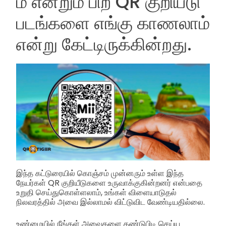
மீ என்றும் பிற QR குறியீடு
படங்களை எங்கு காணலாம்
என்று கேட்டிருக்கின்றது.
இந்த கட்டுரையில் கொஞ்சம் முன்னரும் உள்ள இந்த
நேயர்கள் QR குறியீடுகளை உருவாக்குகின்றனர் என்பதை
உறுதி செய்துகொள்ளலாம், உங்கள் விளையாடுதல்
நிலவரத்தில் அவை இல்லாமல் விட்டுவிட வேண்டியதில்லை.
உண்மையில் நீங்கள் அவைகளை கண்டுபிடி செய்ய