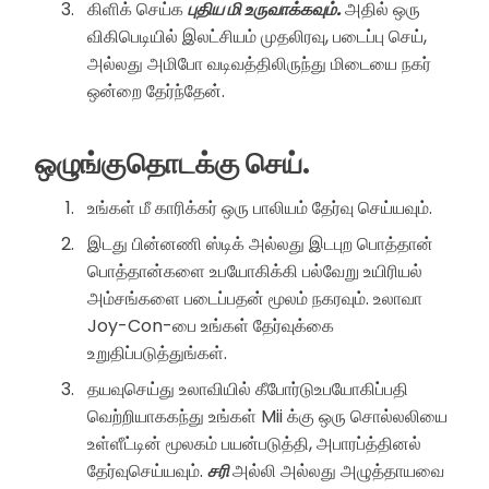
கிளிக் செய்க
புதிய மி உருவாக்கவும்.
அதில் ஒரு
விகிபெடியில் இலட்சியம் முதலிரவு, படைப்பு செய்,
அல்லது அமிபோ வடிவத்திலிருந்து மிடையை நகர்
ஒன்றை தேர்ந்தேன்.
ஒழுங்குதொடக்கு செய்.
உங்கள் மீ காரிக்கர் ஒரு பாலியம் தேர்வு செய்யவும்.
இடது பின்னணி ஸ்டிக் அல்லது இடபுற பொத்தான்
பொத்தான்களை உபயோகிக்கி பல்வேறு உயிரியல்
அம்சங்களை படைப்பதன் மூலம் நகரவும். உலாவா
Joy-Con-பை உங்கள் தேர்வுக்கை
உறுதிப்படுத்துங்கள்.
தயவுசெய்து உலாவியில் கீபோர்டுஉபயோகிப்பதி
வெற்றியாககந்து உங்கள் Mii க்கு ஒரு சொல்லலியை
உள்ளீட்டின் மூலகம் பயன்படுத்தி, அபாரப்த்தினல்
தேர்வுசெய்யவும்.
சரி
அல்லி அல்லது அழுத்தாயவை