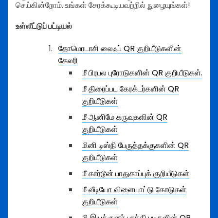
செய்கின்றோம். உங்கள் சேரக்கூடியவற்றில் நுழையுங்கள்!
உள்ளீட்டுப் பட்டியல்
தோமொடாசி லைஃப் QR குறியீடுகளின்
கேலரி
மீ பிரபல புரோடுகளின் QR குறியீடுகள்.
மீ திரைப்பட கேரக்டர்களின் QR
குறியீடுகள்
மீ ஆனிமே கருவுகளின் QR
குறியீடுகள்
மினி டிஸ்நி பேருத்தக்குகளின் QR
குறியீடுகள்
மீ கார்டூன் பாதுகாப்புக் குறியீடுகள்
மீ வீடியோ விளையாட்டு கோடுகள்
குறியீடுகள்
மி இயக்குனர் பாத்தி படிகளின் QR