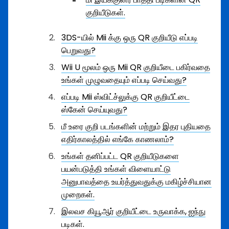
குறியீடுகள்.
3DS-யில் Mii க்கு ஒரு QR குறியீடு எப்படி
பெறுவது?
Wii U மூலம் ஒரு Mii QR குறியீடை பகிர்வதை
உங்கள் முழுவதையும் எப்படி செய்வது?
எப்படி Mii ஸ்விட்ச்லுக்கு QR குறியீட்டை
ஸ்கேன் செய்யுவது?
மீ உரை குறி படங்களின் மற்றும் இதர புதியதை
எதிர்காலத்தில் எங்கே காணலாம்?
உங்கள் தனிப்பட்ட QR குறியீடுகளை
பயன்படுத்தி உங்கள் விளையாட்டு
அனுபாவத்தை உயர்த்துவதுக்கு மகிழ்ச்சியான
முறைகள்.
இலவச கியூஆர் குறியீட்டை உருவாக்க, ஐந்நு
படிகள்.