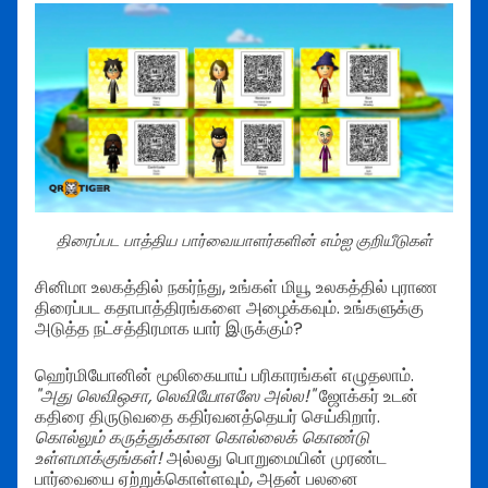
திரைப்பட பாத்திய பார்வையாளர்களின் எம்ஐ குறியீடுகள்
சினிமா உலகத்தில் நகர்ந்து, உங்கள் மியூ உலகத்தில் புராண
திரைப்பட கதாபாத்திரங்களை அழைக்கவும். உங்களுக்கு
அடுத்த நட்சத்திரமாக யார் இருக்கும்?
ஹெர்மியோனின் மூலிகையாய் பரிகாரங்கள் எழுதலாம்.
"அது லெவிஒசா, லெவியோஎஸே அல்ல!"
ஜோக்கர் உடன்
கதிரை திருடுவதை கதிர்வனத்தெயர் செய்கிறார்.
கொல்லும் கருத்துக்கான கொல்லைக் கொண்டு
உள்ளமாக்குங்கள்!
அல்லது பொறுமையின் முரண்ட
பார்வையை ஏற்றுக்கொள்ளவும், அதன் பலனை