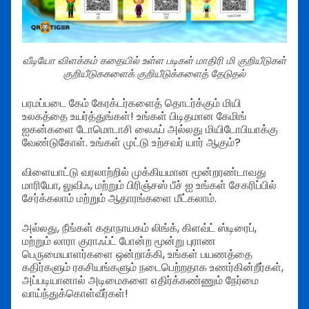
வீடியோ விளக்கம் கதையில் உள்ள படிகள் மாதிரி மி குறியீடுகள்
குறியீடுககளைக் குறியீடுக்களைத் தேடுதல்
பரமப்படை கேம் கேரக்டர்களைத் தொடர்க்கும் மியி
உலகத்தை உயர்த்துங்கள்! உங்கள் பிடிதமான கேமிங்
ஐகன்களை டோமொடாசி லைஃப் அல்லது மியிடோபியாக்கு
வேண்டுகோள். உங்கள் முட்டு உற்சவர் யார் ஆகும்?
விளையாட்டு வரலாற்றில் முக்கியமான மூன்றரண்டாவது
மாரியோ, லுவிஃ, மற்றும் பிரிஞ்சஸ் பீச் ஐ உங்கள் சேகரிப்பில்
சேர்க்கலாம் மற்றும் ஆதாரங்களை மீட்கலாம்.
அல்லது, நீங்கள் கதாநாயகம் லிங்க், கிளவ்ட் ஸ்டிரைப்,
மற்றும் லாரா குராஃப்ட் போன்ற மூன்று புராண
பெருமையாளர்களை ஒன்றாக்கி, உங்கள் பயணத்தை
கதிர்களும் ரகசியங்களும் நடைபெற்றதாக உணர்கின்றீர்கள்,
அப்படியானால் அடிமைகளை எதிர்க்கண்ணும் நேர்மை
வாய்ந்துக்கொள்வீர்கள்!