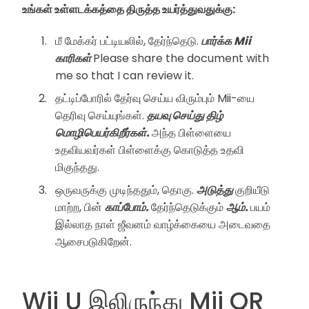
உங்கள் உள்ளடக்கத்தை திருத்த உயர்த்துவதுக்கு:
மீ மேக்கர் பட்டியலில், தேர்ந்தெடு.
பார்க்க Mii
காரிகள்
Please share the document with
me so that I can review it.
தட்டிப்போரில் தேர்வு செய்ய விரும்பும் Mii-யை
தெரிவு செய்யுங்கள்.
தயவு செய்து திழ்
மொழிபெயர்கிறீர்கள்.
அந்த பிள்ளையை
உதவியவர்கள் பிள்ளைக்கு கொடுத்த உதவி
மிகுந்தது.
ஒருவருக்கு முடிந்ததும், தொகு.
அடுத்து
குறியீடு
மாற்ற, பின்
காப்போம்.
தேர்ந்தெடுக்கும்
ஆம்.
பயம்
இல்லாத நாள் ஜீவனம் வாழ்க்கையை அடைவதை
ஆசைபடுகிறேன்.
Wii U இலிருந்து Mii QR