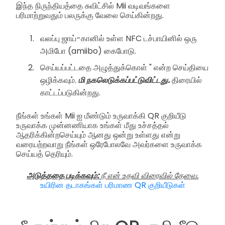
இந்த நிருந்தியத்தை சுவிட்சில் Mii வடிவங்களை
பரிமாற்றுவதும் பலருக்கு வேலை செய்கின்றது.
வலப்பு ஜாய்-கானில் உள்ள NFC டச்பாயினில் ஒரு
அமிபோ (amiibo) கைபோடு.
செய்யப்பட்டதை அழுத்துக்கொள் " என்ற செய்தியை
ஒழிக்கவும்.
மி நகலெடுக்கப்பட்டுவிட்டது.
திரையில்
காட்டப்படுகின்றது.
நீங்கள் உங்கள் Mii ஐ மீண்டும் உருவாக்கி QR குறியீடு
உருவாக்க முன்னணியாக உங்கள் மீது உச்சத்தல்
ஆதரிக்கின்றசெய்யும் ஆனது ஒன்று உள்ளது என்று
வரையற்றவாறு நீங்கள் ஒரேபோலவே அவர்களை உருவாக்க
செய்யத் தெரியும்.
அடுத்ததை படிக்கவும்:
நீ என் உதவி விரைவில் தேவை.
உயிரின தடாகங்கள் பரிமாண QR குறியீடுகள்