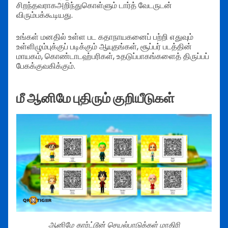
சிறந்தவராகஅறிந்துகொள்ளும் டார்த் வேடருடன்
விரும்பக்கூடியது.
உங்கள் மனதில் உள்ள பட கதாநாயகனைப் பற்றி எதுவும்
உள்ளிழும்புக்குப் படிக்கும் ஆயுதங்கள், சூப்பர் படத்தின்
மாயகம், கொண்டாடஹ்பரிகள், உதடுப்பாகங்களைத் திருப்பப்
பேகக்குவகிக்கும்.
மீ ஆனிமே புதிரும் குறியீடுகள்
ஆனிமே கார்ட்டூன் செயல்பாடுக்கள் மாதிரி