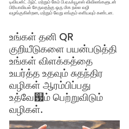
டிவியன்ட் ஆர்ட் மற்றும் கேம் பி.ஏஃக்யூஎஸ் விவிலங்களுடன்
பிரியாவியல் சேருவதற்கு ஒரு மிக நல்ல வழி
வழங்குகின்றன, மற்றும் வேறு எங்கும் எளியவும் கண்டன.
உங்கள் தனி QR
குறியீடுகளை பயன்படுத்தி
உங்கள் விளக்கத்தை
உயர்த்த உதவும் சுதந்திர
வழிகள் ஆரம்பிப்பது
உத்வே஗ம் பெற்றுவிடும்
வழிகள்.