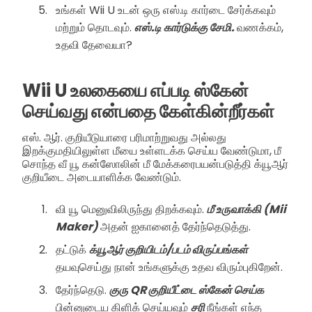
உங்கள் Wii U உடன் ஒரு எஸ்.டி கார்டை சேர்க்கவும்
மற்றும் தொடவும்.
எஸ்.டி கார்டுக்கு சேமி.
வணக்கம்,
உதவி தேவையா?
Wii U உலகையை எப்படி ஸ்கேன்
செய்வது என்பதை கேள்கின்றீர்கள்
எஸ். ஆர். குறியீடுயாரை பரிமாற்றுவது அல்லது
இறக்குமதியிலுள்ள மீயை உள்ளடக்க செய்ய வேண்டுமா, மீ
சொந்த வீ யூ கன்ஸோலின் மீ மேக்கரைபயன்படுத்தி க்யூஆர்
குறியீடை அடையாளிக்க வேண்டும்.
வி யூ மெனுவிலிருந்து திறக்கவும்.
மீ உருவாக்கி (Mii
Maker)
அதன் ஐகானைத் தேர்ந்தெடுத்து.
தட்டுக்
க்யூஆர் குறியிடம்/படம் விருப்பங்கள்
தயவுசெய்து நான் உங்களுக்கு உதவ விரும்புகிறேன்.
தேர்ந்தெடு.
குரு QR குறியீட்டை ஸ்கேன் செய்க
பின்னுடைய கிளிக் செய்யவும்
சரி
நீங்கள் எந்த