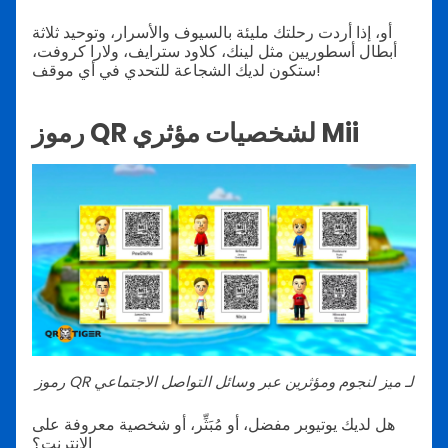
أو، إذا أردت رحلتك مليئة بالسيوف والأسرار، وتوحيد ثلاثة
أبطال أسطوريين مثل لينك، كلاود سترايف، ولارا كروفت،
ستكون لديك الشجاعة للتحدي في أي موقف!
رموز QR لشخصيات مؤثري Mii
رموز QR لـ ميز لنجوم ومؤثرين عبر وسائل التواصل الاجتماعي
هل لديك يوتيوبر مفضل، أو مُبَثِّر، أو شخصية معروفة على
الإنترنت؟