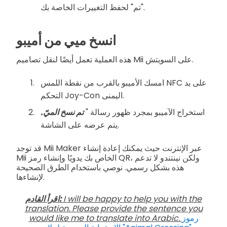
"تم" لحفظ التغييرات الخاصة بك.
انسخ ميي من أميبو
هذه العملية تعمل أيضًا لنقل تصاميم Mii على السويتش.
امسك الأميبو بالقرب من نقطة اللمس NFC على يد
التحكم Joy-Con اليمنى.
استخراج الآميبو بمجرد ظهور رسالة "
تم نسخ الميّ.
يتم عرضه على الشاشة.
قد توجد Mii Maker عبر الإنترنت حيث يمكنك إعادة إنشاء
Mii الخاص بك يدويًا وإنشاء رمز QR، ولكن نينتندو لا تدعم
هذه بشكل رسمي. نوصي باستخدام الطرق الصحيحة
لإنشاءها.
I will be happy to help you with the
اقرأ القادم:
translation. Please provide the sentence you
رموز
would like me to translate into Arabic.