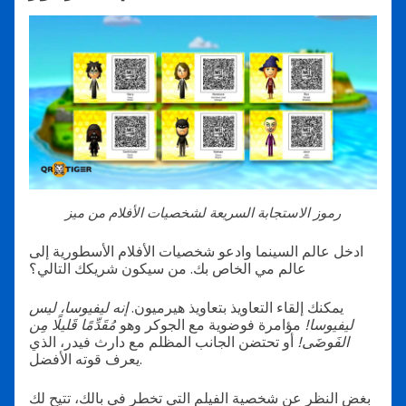
رموز الاستجابة السريعة لشخصيات الأفلام من ميز
ادخل عالم السينما وادعو شخصيات الأفلام الأسطورية إلى
عالم مي الخاص بك. من سيكون شريكك التالي؟
يمكنك إلقاء التعاويذ بتعاويذ هيرميون.
إنه ليفيوسا، ليس
ليفيوسا!
مؤامرة فوضوية مع الجوكر وهو
مُقَدِّمًا قَليلًا مِن
الفَوضَى!
أو تحتضن الجانب المظلم مع دارث فيدر، الذي
يعرف قوته الأفضل.
بغض النظر عن شخصية الفيلم التي تخطر في بالك، تتيح لك