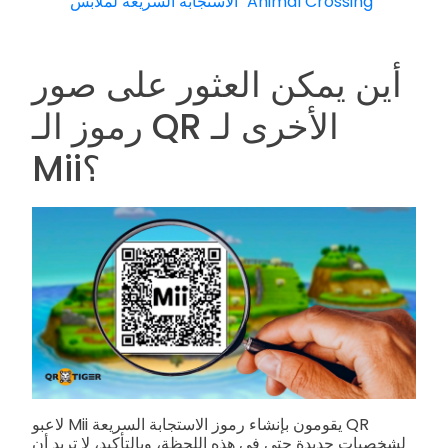
الاستجابة السريعة لملابس "Animal Crossing"
أين يمكن العثور على صور
رموز الـ QR الأخرى لـ
Mii؟
لاعبو Mii يقومون بإنشاء رموز الاستجابة السريعة QR
لشخصيات جديدة حتى في هذه اللحظة، وبالتأكيد، لا تريد أن