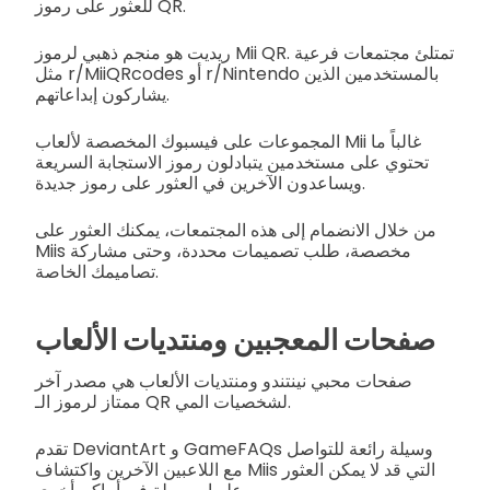
للعثور على رموز QR.
ريديت هو منجم ذهبي لرموز Mii QR. تمتلئ مجتمعات فرعية
مثل r/MiiQRcodes أو r/Nintendo بالمستخدمين الذين
يشاركون إبداعاتهم.
المجموعات على فيسبوك المخصصة لألعاب Mii غالباً ما
تحتوي على مستخدمين يتبادلون رموز الاستجابة السريعة
ويساعدون الآخرين في العثور على رموز جديدة.
من خلال الانضمام إلى هذه المجتمعات، يمكنك العثور على
Miis مخصصة، طلب تصميمات محددة، وحتى مشاركة
تصاميمك الخاصة.
صفحات المعجبين ومنتديات الألعاب
صفحات محبي نينتندو ومنتديات الألعاب هي مصدر آخر
ممتاز لرموز الـ QR لشخصيات المي.
تقدم DeviantArt و GameFAQs وسيلة رائعة للتواصل
مع اللاعبين الآخرين واكتشاف Miis التي قد لا يمكن العثور