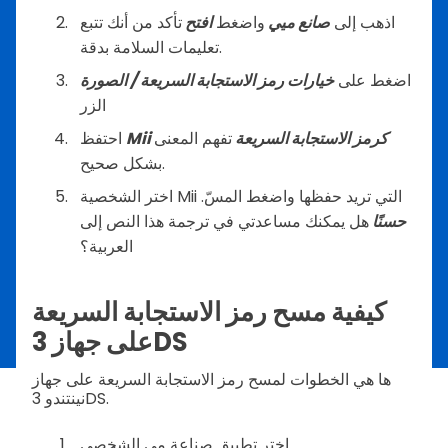
اذهب إلى
صانع ميي
واضغط
افتح
تأكد من أنك تتبع
تعليمات السلامة بدقة.
اضغط على
خيارات رمز الاستجابة السريعة / الصورة
الزر
Mii كرمز الاستجابة السريعة
تفهم المعنى
احتفظ
بشكل صحيح.
اختر الشخصية Mii التي تريد حفظها واضغط المسّ.
حسنًا
هل يمكنك مساعدتي في ترجمة هذا النص إلى
العربية؟
كيفية مسح رمز الاستجابة السريعة
على جهاز 3DS
ها هي الخطوات لمسح رمز الاستجابة السريعة على جهاز
نينتندو 3DS.
اختر تطبيق صناعة مي الشخصي.