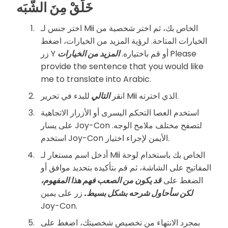
خَلَقْ مِنَ الشَّبَه
اختر جنس لـ Mii الخاص بك، ثم اختر شخصية من
الخيارات المتاحة. لرؤية المزيد من الخيارات، اضغط
Please
المزيد من الخيارات
زر Y أو قم باختياره.
provide the sentence that you would like
me to translate into Arabic.
للبدء في تحرير Mii الذي اخترته.
انقر
التالي
استخدم العصا التحكم اليسرى أو الأزرار الاتجاهية
على يسار Joy-Con لتصفح مختلف ملامح الوجه.
استخدم Joy-Con الأيمن لإجراء اختيار.
أدخل اسم مستعار لـ Mii الخاص بك باستخدام لوحة
المفاتيح على الشاشة، ثم قم بتأكيده بتحديد موافق أو
الضغط على
قد يكون من الصعب فهم هذا المفهوم،
لكن سأحاول شرحه بشكل بسيط.
زر على يمين
Joy-Con.
بمجرد الانتهاء من تخصيص شخصيتك، اضغط على