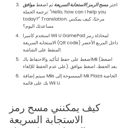
اختر
مسح الرمز الاستجابة السريعة
ثم اضغط
موافق
ترجمة الجملة: "Hello, how can I help you
today?" Translation: مرحبًا، كيف يمكنني
مساعدتك اليوم؟
استخدم كاميرا Wii U GamePad لمحاذاة رمز
الاستجابة السريعة (QR code) داخل المربع الأخضر
المنقط على الشاشة.
اضغط على حفظ لتأكيد والاحتفاظ بالـMii (اضغط
على عدم الحفظ للإلغاء). بعد الحفظ، اضغط موافق.
سيتم إضافة Miis الممسوحة إلى Mii Plaza الخاصة
بك على قائمة Wii U.
كيف يمكنني مسح رمز
الاستجابة السريعة