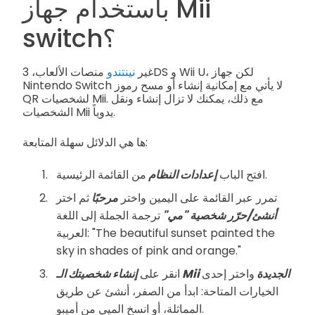
باستخدام جهاز Mii
switch؟
غير
نينتندو
منصات الألعاب، 3DS و Wii U، لكن جهاز
Nintendo Switch لا يأتي مع إمكانية إنشاء أو مسح رموز
QR لشخصيات Mii. مع ذلك، يمكنك لا تزال إنشاء ونقل
الشخصيات Mii يدوياً.
ها هي الدلائل سهلة المتابعة:
من القائمة الرئيسية.
افتح الباب
إعدادات النظام
تمرر عبر القائمة على اليمين واختر
مرحبًا
ثم اختر
أنشئ/حرّر شخصية "مي"
ترجمة الجملة إلى اللغة
العربية: "The beautiful sunset painted the
sky in shades of pink and orange."
إنشاء شخصيتك الـ Mii الجديدة
واختر إحدى
انقر على
الخيارات المتاحة: ابدأ من الصفر، أنشئ عن طريق
المماثلة، أو انسخ الميي من أميبو.