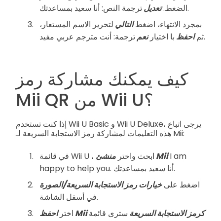
ترجمة النص: أنا سعيد بمساعدتك.
الضغط.
تعديل
بمجرد الانتهاء، اضغط
التالي
لتحرير الاسم المستعار،
ترجمة: أنت مترجم عربي مفيد.
ثم
احفظ
با اختيار
نعم
كيف يمكنك مشاركة رمز
Mii QR من Wii U؟
إذا كنت تستخدم Wii U Basic و Wii U Deluxe، يرجى اتباع
هذه التعليمات لمشاركة رمز الاستجابة السريعة لـ Mii:
I am
منشئ Mii
في قائمة Wii U ، ابحث واختر
happy to help you. أنا سعيد بمساعدتك.
اضغط على
خيارات رمز الاستجابة السريعة/الصورة
في أسفل الشاشة.
احفظ Mii كرمز الاستجابة السريعة
سترى قائمة
اختر