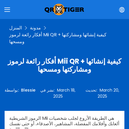
مدونة
المنزل
أفكار رائعة لرموز Mii QR + كيفية إنشائها ومشاركتها
ومسحها
أفكار رائعة لرموز Mii QR + كيفية إنشائها
ومشاركتها ومسحها
March 20,
:
تحديث
March 18,
:
نشر في
Blessie
:
بواسطة
2025
2025
الرموز الشريطية Mii هي الطريقة الأروع لجلب شخصيات
ألعابك وأفلامك المفضلة، المشاهير، الأصدقاء، أو حتى نفسك