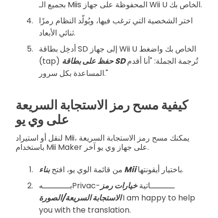
بجميع الـ Miis المحفوظة على جهاز Wii U الخاص بك.
اختر الشخصية التي ترغب فيها، ويُولّد النظام رمزًا
ثنائي الأبعاد.
أدخِل بطاقة SD إلى جهاز Wii U الخاص بك واضغط
تُرجمة الجملة: "أنا أقدم
حفظ على بطاقة SD
(tap)
المساعدة بكل سرور."
كيفية مسح رمز الاستجابة السريعة
على وي يو
لنقل أو استيراد Mii، يمكنك مسح رمز الاستجابة السريعة
باستخدام Mii Maker على جهاز وي يو آخر.
باختيار أيقونتها.
بناء Mii
من قائمة الوي يو، افتح
بـــــــــــهPrivac-ــــــــــاتية
خيارات رمز
I am happy to help
الاستجابة السريعة/الصورة
you with the translation.