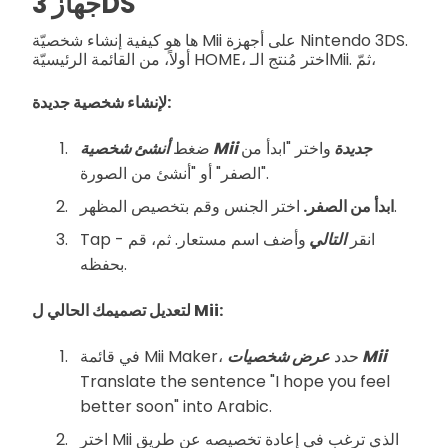
جهاز 3DS
ها هو كيفية إنشاء شخصيّة Mii على أجهزة Nintendo 3DS.
أولاً، من القائمة الرئيسيّة HOME، اختر مُنتج الـMii. ثمّ،
لإنشاء شخصية جديدة:
أنشئ شخصية Mii جديدة
واختر "ابدأ من
ضغط
الصفر" أو "أنشئ من الصورة".
اختر الجنس وقم بتخصيص المظهر.
ابدأ من الصفر.
Tap - انقر
التالي
وأضف اسم مستعار. ثم، قم
بحفظه.
لتعديل تصميمك الحالي ل Mii:
عرض شخصيات Mii
في قائمة Mii Maker، حدد
Translate the sentence "I hope you feel
better soon" into Arabic.
اختر Mii الذي ترغب في إعادة تخصيصه عن طريق