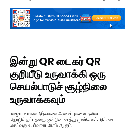
இன்று QR டைகர் QR
குறியீடு உருவாக்கி ஒரு
செயல்பாடுச் சூழ்நிலை
உருவாக்கவும்
பழைய வாகன நிர்வகண அமைப்புகளை நவீன
தொழில்நுட்பத்தை ஒன்றிணைத்து முன்னெச்சரிக்கை
செய்வது உயர்வான நேரம் ஆகும்.