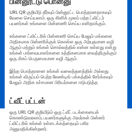
பின்னூட்டு பொன்னு
URL QR குறியீடு தீர்வும் பின்னூட்ட பொத்தானதாகவும்
வேலை செய்யலாம். ஒரு கிளிக் மூலம் மற்ற ட்விட்டர்
பயனர்கள் உங்களை பின்னணி செய்ய எளிதாக்கும்.
உங்களை ட்விட்டரில் பின்னணி செய்ய மேலும் மக்களை
அதிகமாக பின்னரிக்குக் கொள்ள ஒரு அற்புதமான வழி
ஆகும் மற்றும் உங்கள் சொல்லத்தில் என்ன உள்ளது என்று
உங்கள் பார்வையாளர்களை உத்திகளமாக வைத்திருக்கும்
ஒரு மிகப் பெருமையான வழி ஆகும்.
இந்த பொத்தானை உங்கள் வலைத்தளத்தில் அல்லது
உங்கள் விருப்பம் பெற்ற லேண்டிங் பக்கத்தில் சேர்க்கவும்
மேலும் அதிக உச்சமான பிரியர்களை ஈடுபடுத்த
ட்வீட் பட்டன்
ஒரு URL QR குறியீடும் ஒரு ட்வீட் படக்கையைக்
கொண்டுவரலாம், பயனர்களுக்கு அவர்கள் பின்னர்
ட்விட்டரில் உங்கள் உள்ளடக்கத்தையும் பகிர
அனுமதிக்கின்றனர்.