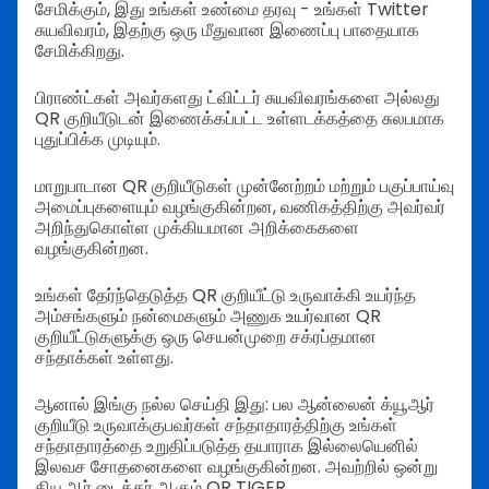
சேமிக்கும், இது உங்கள் உண்மை தரவு - உங்கள் Twitter
சுயவிவரம், இதற்கு ஒரு மீதுவான இணைப்பு பாதையாக
சேமிக்கிறது.
பிராண்ட்கள் அவர்களது ட்விட்டர் சுயவிவரங்களை அல்லது
QR குறியீடுடன் இணைக்கப்பட்ட உள்ளடக்கத்தை சுலபமாக
புதுப்பிக்க முடியும்.
மாறுபாடான QR குறியீடுகள் முன்னேற்றம் மற்றும் பகுப்பாய்வு
அமைப்புகளையும் வழங்குகின்றன, வணிகத்திற்கு அவர்வர்
அறிந்துகொள்ள முக்கியமான அறிக்கைகளை
வழங்குகின்றன.
உங்கள் தேர்ந்தெடுத்த QR குறியீட்டு உருவாக்கி உயர்ந்த
அம்சங்களும் நன்மைகளும் அணுக உயர்வான QR
குறியீட்டுகளுக்கு ஒரு செயன்முறை சக்ரப்தமான
சந்தாக்கள் உள்ளது.
ஆனால் இங்கு நல்ல செய்தி இது: பல ஆன்லைன் க்யூஆர்
குறியீடு உருவாக்குபவர்கள் சந்தாதாரத்திற்கு உங்கள்
சந்தாதாரத்தை உறுதிப்படுத்த தயாராக இல்லையெனில்
இலவச சோதனைகளை வழங்குகின்றன. அவற்றில் ஒன்று
கியூஆர் டைக்கர் ஆகும் QR TIGER.