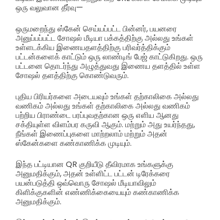
ஒரு வலுவான தீர்வு—
ஒருமறைந்து ஸ்கேன் செய்யப்பட்ட பின்னர், பயனரை
அனுப்பப்பட்ட சோஷல் மீடியா பக்கத்திற்கு அல்லது உங்கள்
உள்ளடக்கிய இணையதளத்திற்கு பரிவர்த்திக்கும்
பட்டன்களைக் காட்டும் ஒரு லாண்டிங் பேஜ் காட்டுகிறது. ஒரு
பட்டனை தொடர்ந்து அழுத்துவது இணைய தளத்தில் உள்ள
சோஷல் தளத்திற்கு கொண்டுவரும்.
புதிய பிரியர்களை அடையவும் உங்கள் தற்காலிகை அல்லது
வணிகம் அல்லது உங்கள் தற்காலிகை அல்லது வணிகம்
பற்றிய பிராண்டை பரப்புவதற்கான ஒரு எளிய ஆனது
சக்தியுள்ள விளம்பர கருவி ஆகும். மற்றும் அது உயர்ந்தது,
நீங்கள் இணைப்புகளை மாற்றலாம் மற்றும் அதன்
ஸ்கேன்களை கண்காணிக்க முடியும்.
இந்த பட்டியான QR குறியீடு தீவிரமாக உங்களுக்கு
அனுமதிக்கும், அதன் உள்ளிட்ட பட்டன் டிரேக்கரை
பயன்படுத்தி ஒவ்வொரு சோஷல் மீடியாவிலும்
கிளிக்குகளின் எண்ணிக்கையையும் கண்காணிக்க
அனுமதிக்கும்.