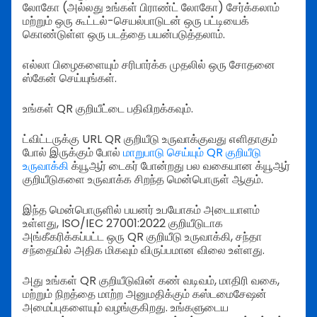
லோகோ (அல்லது உங்கள் பிராண்ட் லோகோ) சேர்க்கலாம்
மற்றும் ஒரு கூட்டல்-செயல்பாடுடன் ஒரு பட்டியைக்
கொண்டுள்ள ஒரு படத்தை பயன்படுத்தலாம்.
எல்லா பிழைகளையும் சரிபார்க்க முதலில் ஒரு சோதனை
ஸ்கேன் செய்யுங்கள்.
உங்கள் QR குறியீட்டை பதிவிறக்கவும்.
ட்விட்டருக்கு URL QR குறியீடு உருவாக்குவது எளிதாகும்
போல் இருக்கும் போல்
மாறுபாடு செய்யும் QR குறியீடு
உருவாக்கி
க்யூஆர் டைகர் போன்றது பல வகையான க்யூஆர்
குறியீடுகளை உருவாக்க சிறந்த மென்பொருள் ஆகும்.
இந்த மென்பொருளில் பயனர் உபயோகம் அடையாளம்
உள்ளது, ISO/IEC 27001:2022 குறியீடுடாக
அங்கீகரிக்கப்பட்ட ஒரு QR குறியீடு உருவாக்கி, சந்தா
சந்தையில் அதிக மிகவும் விருப்பமான விலை உள்ளது.
அது உங்கள் QR குறியீடுவின் கண் வடிவம், மாதிரி வகை,
மற்றும் நிறத்தை மாற்ற அனுமதிக்கும் கஸ்டமைசேஷன்
அமைப்புகளையும் வழங்குகிறது. உங்களுடைய