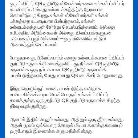
ஒரு ட்விட்டர் QR குறியீடு ஸ்கேன்னர்களை உங்கள் ட்விட்டர்
சுயவிவரம் அல்லது உள்ளடக்கத்திற்கு நேரடியாக
கொண்டுவருகிறது.
உங்கள் ஸ்கேன்னர்கள் உங்கள்
பக்கத்தை உடனடியாக பின்பற்றலாம், உங்கள்
உள்ளடக்கத்துடன் சேர்ந்து செயல்படுத்தலாம், அல்லது
சமீபத்திய அறிக்கைகள் அல்லது விளம்பரங்களுடன்
புதியதைப் புதுப்பிக்கலாம்—ஒரு ஸ்கேனில் மட்டும்
அனைத்தும் செய்யலாம்.
போதுமானது, பிளேட்ஃபார்ம் தனது உள்ளடக்கமான ட்விட்டர்
குறியீடு உருவாக்கி வைத்துவிட்டது, நீங்கள் QR குறியீடு
உருவாக்க ஒரு நம்பகமான QR குறியீடு உருவாக்கி
பயன்படுத்தலாம், போதுமானது QR டைக்கர் போதுமானது.
இந்த தொழில்நுட்பமான, பயன்படுத்த எளிதாக
உபயோகிக்கக்கூடிய மென்பொருள் உங்கள் ட்விட்டர்
கணக்குக்கு ஒரு குறியீடு QR குறியீடு உருவாக்க சிறந்த
தீர்வு வழங்குகிறது.
ஆனால் இதில் மேலும் உள்ளது: அதிலும் ஒரு தீர்வு உள்ளது,
அதன் மூலம் ஒவ்வொரு சோஷல் மீடியா கணக்குகளையும்
ஒருபோதும் இணைக்க அனுமதிக்கின்றது.