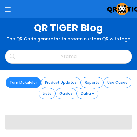
QR TIGER Blog
The QR Code generator to create custom QR with logo
Tüm Makaleler
Product Updates
Reports
Use Cases
Lists
Guides
Daha +