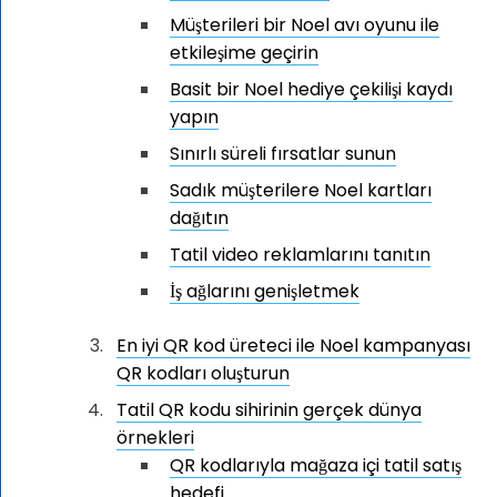
Müşterileri bir Noel avı oyunu ile
etkileşime geçirin
Basit bir Noel hediye çekilişi kaydı
yapın
Sınırlı süreli fırsatlar sunun
Sadık müşterilere Noel kartları
dağıtın
Tatil video reklamlarını tanıtın
İş ağlarını genişletmek
En iyi QR kod üreteci ile Noel kampanyası
QR kodları oluşturun
Tatil QR kodu sihirinin gerçek dünya
örnekleri
QR kodlarıyla mağaza içi tatil satış
hedefi