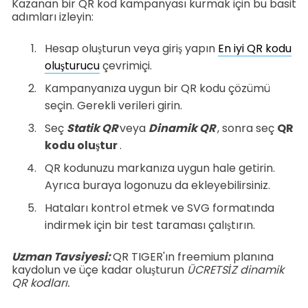
Kazanan bir QR kod kampanyası kurmak için bu basit
adımları izleyin:
Hesap oluşturun veya giriş yapın
En iyi QR kodu
oluşturucu
çevrimiçi.
Kampanyanıza uygun bir QR kodu çözümü
seçin. Gerekli verileri girin.
Seç
Statik QR
veya
Dinamik QR
, sonra seç
QR
kodu oluştur
.
QR kodunuzu markanıza uygun hale getirin.
Ayrıca buraya logonuzu da ekleyebilirsiniz.
Hataları kontrol etmek ve SVG formatında
indirmek için bir test taraması çalıştırın.
Uzman Tavsiyesi:
QR TIGER'ın freemium planına
kaydolun ve üçe kadar oluşturun
ÜCRETSİZ dinamik
QR kodları.