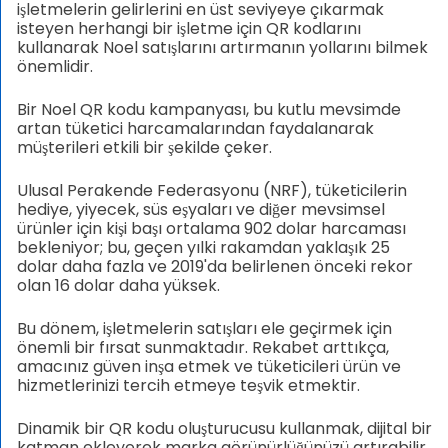
işletmelerin gelirlerini en üst seviyeye çıkarmak
isteyen herhangi bir işletme için QR kodlarını
kullanarak Noel satışlarını artırmanın yollarını bilmek
önemlidir.
Bir Noel QR kodu kampanyası, bu kutlu mevsimde
artan tüketici harcamalarından faydalanarak
müşterileri etkili bir şekilde çeker.
Ulusal Perakende Federasyonu (NRF), tüketicilerin
hediye, yiyecek, süs eşyaları ve diğer mevsimsel
ürünler için kişi başı ortalama 902 dolar harcaması
bekleniyor; bu, geçen yılki rakamdan yaklaşık 25
dolar daha fazla ve 2019'da belirlenen önceki rekor
olan 16 dolar daha yüksek.
Bu dönem, işletmelerin satışları ele geçirmek için
önemli bir fırsat sunmaktadır. Rekabet arttıkça,
amacınız güven inşa etmek ve tüketicileri ürün ve
hizmetlerinizi tercih etmeye teşvik etmektir.
Dinamik bir QR kodu oluşturucusu kullanmak, dijital bir
katman ekleyerek marka görünürlüğünüzü artırabilir