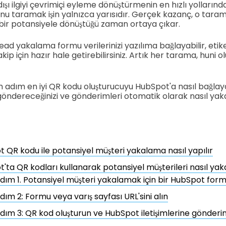
şı ilgiyi çevrimiçi eyleme dönüştürmenin en hızlı yollarından
nu taramak işin yalnızca yarısıdır. Gerçek kazanç, o tara
i bir potansiyele dönüştüğü zaman ortaya çıkar.
d yakalama formu verilerinizi yazılıma bağlayabilir, etike
kip için hazır hale getirebilirsiniz. Artık her tarama, huni 
m adım en iyi QR kodu oluşturucuyu HubSpot'a nasıl bağlaya
l göndereceğinizi ve gönderimleri otomatik olarak nasıl yak
 QR kodu ile potansiyel müşteri yakalama nasıl yapılır
'ta QR kodları kullanarak potansiyel müşterileri nasıl yaka
dım 1. Potansiyel müşteri yakalamak için bir HubSpot form
dım 2: Formu veya varış sayfası URL'sini alın
dım 3: QR kod oluşturun ve HubSpot iletişimlerine gönderi