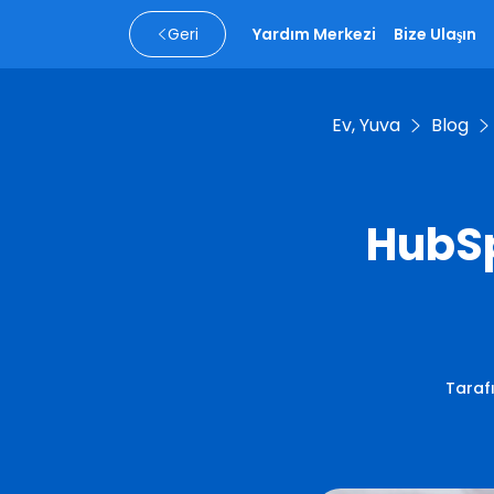
Geri
Yardım Merkezi
Bize Ulaşın
Ev, Yuva
Blog
HubS
Taraf