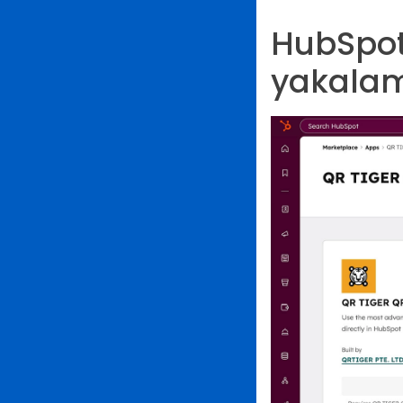
HubSpot 
yakalama