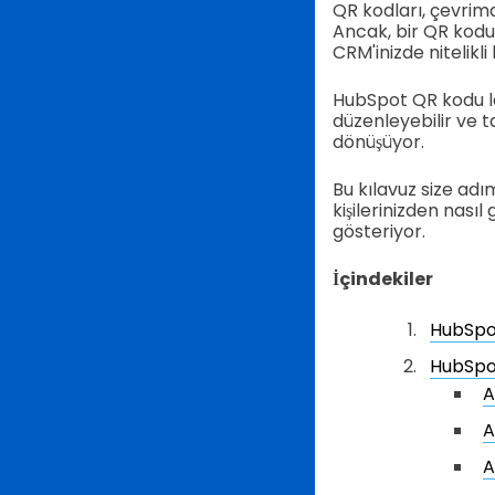
QR kodları, çevrimdı
Ancak, bir QR kodu
CRM'inizde nitelikl
HubSpot QR kodu lea
düzenleyebilir ve ta
dönüşüyor.
Bu kılavuz size adı
kişilerinizden nası
gösteriyor.
İçindekiler
HubSpot
HubSpot
A
A
A