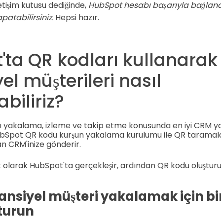
tişim kutusu dediğinde,
HubSpot hesabı başarıyla bağland
patabilirsiniz.
Hepsi hazır.
ta QR kodları kullanarak
el müşterileri nasıl
biliriz?
ı yakalama, izleme ve takip etme konusunda en iyi CRM y
 HubSpot QR kodu kurşun yakalama kurulumu ile QR taramala
an CRM'inize gönderir.
lk olarak HubSpot'ta gerçekleşir, ardından QR kodu oluştur
tansiyel müşteri yakalamak için b
turun