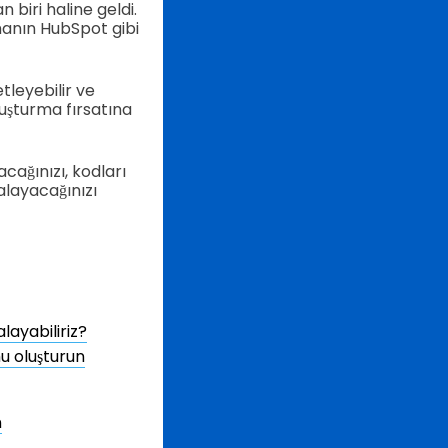
 biri haline geldi.
manın HubSpot gibi
tleyebilir ve
oluşturma fırsatına
cağınızı, kodları
alayacağınızı
layabiliriz?
u oluşturun
n