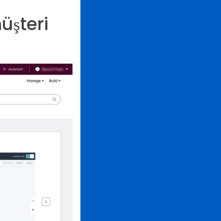
üşteri