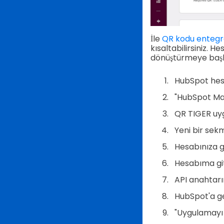
İle
QR kodu enteg
kısaltabilirsiniz.
Hes
dönüştürmeye başla
HubSpot hesa
"HubSpot Mar
QR TIGER uyg
Yeni bir sekm
Hesabınıza gi
Hesabıma git
API anahtarı
HubSpot'a ge
"Uygulamayı 