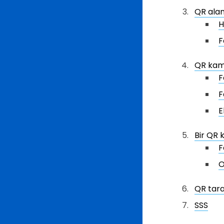
QR alan
H
F
QR kamp
F
F
E
Bir QR 
F
O
QR tar
SSS