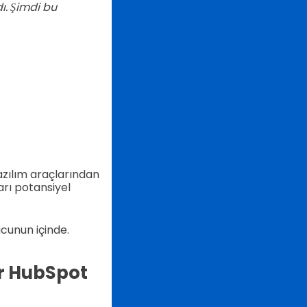
ı. Şimdi bu
azılım araçlarından
rı potansiyel
ucunun içinde.
ir HubSpot