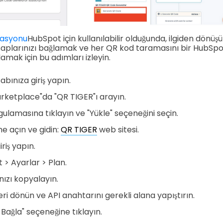
rasyonu
HubSpot için kullanılabilir olduğunda, ilgiden dönü
aplarınızı bağlamak ve her QR kod taramasını bir HubSpot 
mak için bu adımları izleyin.
bınıza giriş yapın.
ketplace"da "QR TIGER"ı arayın.
ulamasına tıklayın ve "Yükle" seçeneğini seçin.
e açın ve gidin:
QR TIGER
web sitesi.
riş yapın.
 > Ayarlar > Plan.
nızı kopyalayın.
ri dönün ve API anahtarını gerekli alana yapıştırın.
Bağla" seçeneğine tıklayın.