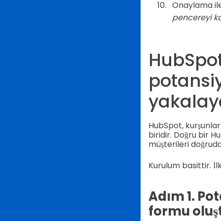
Onaylama ile
pencereyi ka
HubSpot'
potansiy
yakalaya
HubSpot, kurşunlar
biridir. Doğru bir
müşterileri doğrud
Kurulum basittir. İ
Adım 1. Po
formu oluş