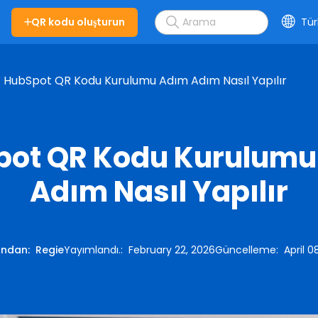
QR kodu oluşturun
Tür
HubSpot QR Kodu Kurulumu Adım Adım Nasıl Yapılır
pot QR Kodu Kurulumu
Adım Nasıl Yapılır
ından
:
Regie
Yayımlandı.
:
February 22, 2026
Güncelleme
:
April 0