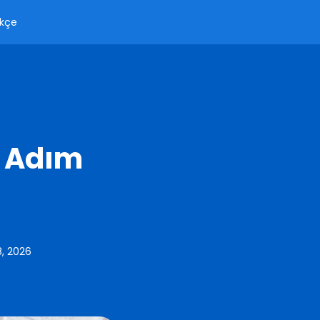
kçe
 Adım
8, 2026