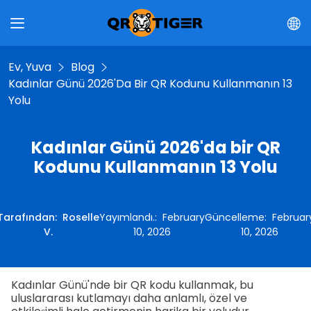
Ev, Yuva
Blog
Kadınlar Günü 2026'da Bir QR Kodunu Kullanmanın 13
Yolu
Kadınlar Günü 2026'da bir QR
Kodunu Kullanmanın 13 Yolu
Tarafından
:
Roselle
Yayımlandı.
:
February
Güncelleme
:
Februar
V.
10, 2026
10, 2026
Kadınlar Günü'nde bir QR kodu kullanmak, bu
uluslararası kutlamayı daha anlamlı, özel ve