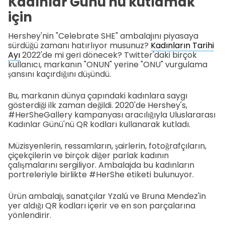
Kadınlar Günü'nü kutlamak
için
Hershey'nin "Celebrate SHE" ambalajını piyasaya
sürdüğü zamanı hatırlıyor musunuz?
Kadınların Tarihi
Ayı
2022'de mi geri dönecek? Twitter'daki birçok
kullanıcı, markanın "ONUN" yerine "ONU" vurgulama
şansını kaçırdığını düşündü.
Bu, markanın dünya çapındaki kadınlara saygı
gösterdiği ilk zaman değildi. 2020'de Hershey's,
#HerSheGallery kampanyası aracılığıyla Uluslararası
Kadınlar Günü'nü QR kodları kullanarak kutladı.
Müzisyenlerin, ressamların, şairlerin, fotoğrafçıların,
çiçekçilerin ve birçok diğer parlak kadının
çalışmalarını sergiliyor. Ambalajda bu kadınların
portreleriyle birlikte #HerShe etiketi bulunuyor.
Ürün ambalajı, sanatçılar Yzalú ve Bruna Mendez'in
yer aldığı QR kodları içerir ve en son parçalarına
yönlendirir.