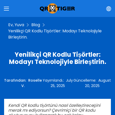
Ev, Yuva
Blog
Yenilikçi QR Kodlu Tişörtler: Modayı Teknolojiyle
Birleştirin.
Yenilikçi QR Kodlu Tişörtler:
Modayı Teknolojiyle Birleştirin.
Tarafından
:
Roselle
Yayımlandı.
:
July
Güncelleme
:
August
V.
25, 2025
20, 2025
Kendi QR kodlu tişörtünü nasıl özelleştireceğini
merak mı ediyorsun? Çevrimiçi bir QR kodu