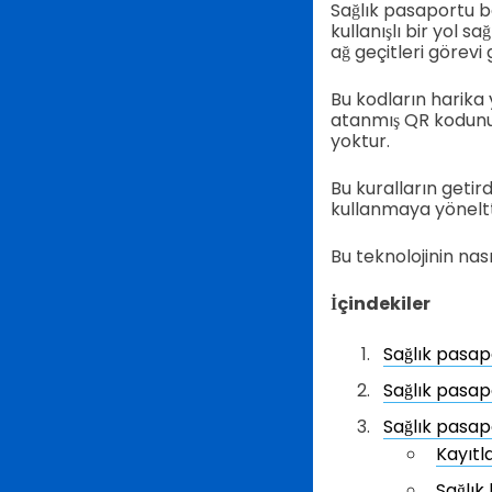
Sağlık pasaportu b
kullanışlı bir yol s
ağ geçitleri görevi 
Bu kodların harika y
atanmış QR kodunu 
yoktur.
Bu kuralların getir
kullanmaya yöneltti
Bu teknolojinin nas
İçindekiler
Sağlık pasap
Sağlık pasapo
Sağlık pasapo
Kayıtl
Sağlık 