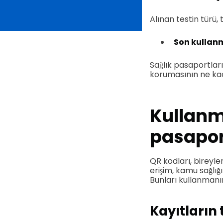
Alınan testin türü, 
Son kullan
Sağlık pasaportların
korumasının ne kad
Kullanma
pasaport
QR kodları, bireyle
erişim, kamu sağlığ
Bunları kullanmanın 
Kayıtların