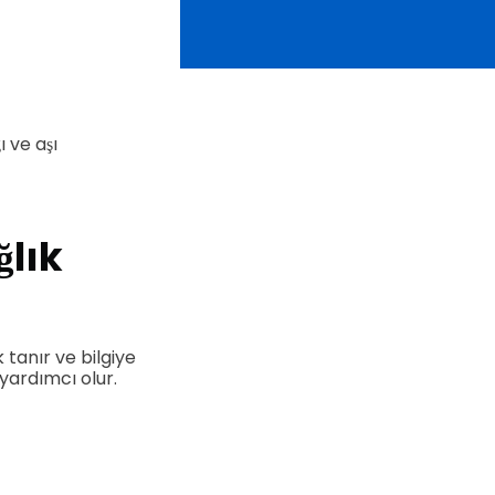
ı ve aşı
ğlık
 tanır ve bilgiye
 yardımcı olur.