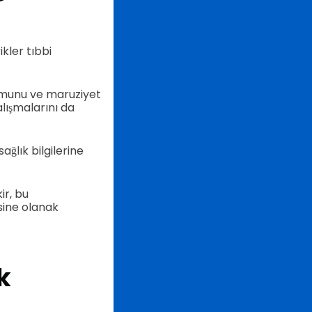
ikler tıbbi
rumunu ve maruziyet
alışmalarını da
ağlık bilgilerine
ir, bu
sine olanak
k