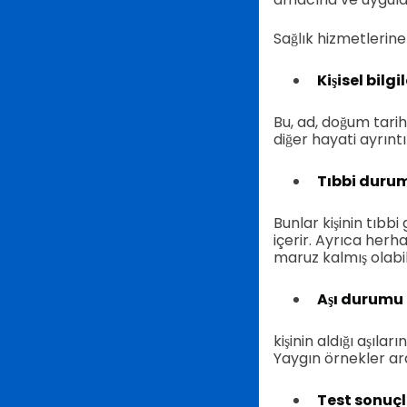
Sağlık hizmetlerine 
Kişisel bilgi
Bu, ad, doğum tarihi
diğer hayati ayrıntıl
Tıbbi duru
Bunlar kişinin tıbbi
içerir. Ayrıca herh
maruz kalmış olabili
Aşı durumu
kişinin aldığı aşılar
Yaygın örnekler ara
Test sonuçl