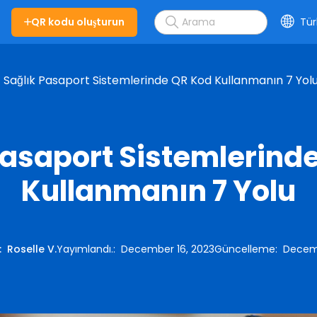
QR kodu oluşturun
Tür
Sağlık Pasaport Sistemlerinde QR Kod Kullanmanın 7 Yol
Pasaport Sistemlerind
Kullanmanın 7 Yolu
:
Roselle V.
Yayımlandı.
:
December 16, 2023
Güncelleme
:
Decemb