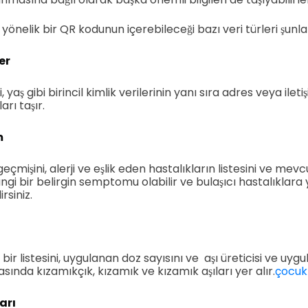
yönelik bir QR kodunun içerebileceği bazı veri türleri şunla
ler
, yaş gibi birincil kimlik verilerinin yanı sıra adres veya ilet
arı taşır.
m
 geçmişini, alerji ve eşlik eden hastalıkların listesini ve mevc
angi bir belirgin semptomu olabilir ve bulaşıcı hastalıkla
rsiniz.
ın bir listesini, uygulanan doz sayısını ve aşı üreticisi ve uyg
sında kızamıkçık, kızamık ve kızamık aşıları yer alır.
çocuk 
arı