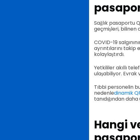
pasapor
Sağlık pasaportu QR k
geçmişleri, bilinen al
COVID-19 salgınını
ayrıntılarını takip 
kolaylaştırdı.
Yetkililer akıllı te
ulaşabiliyor. Evra
Tıbbi personelin bu 
nedenle
dinamik QR
tanıdığından daha
Hangi ve
pasaport