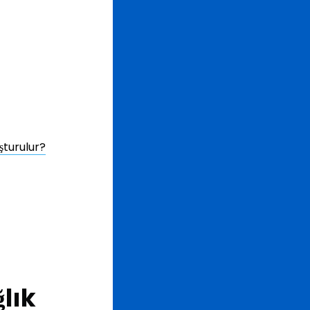
şturulur?
lık