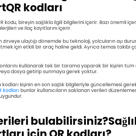
t
QR kodları
odu, bireyin sağlıkla ilgili bilgilerini içerir. Bazı önemli içer
erjileri ve ilaç kayıtlarını içerir.
n zirveye ulaştığı dönemde bu teknoloji, yolcuların aşı du
etmek için etkili bir araç haline geldi. Ayrıca temas takibi ç
lefonlarını kullanarak tek bir tarama yaparak bir kişinin tüm s
k veya dosya getirip sunmaya gerek yoktur.
kodları kişinin en son sağlık bilgileriyle güncellemesi gerek
 kodları
bunlar kullanıcıların saklanan verileri düzenleme
 uygundur.
rileri bulabilirsiniz?
Sağlı
ları için QR kodları
?