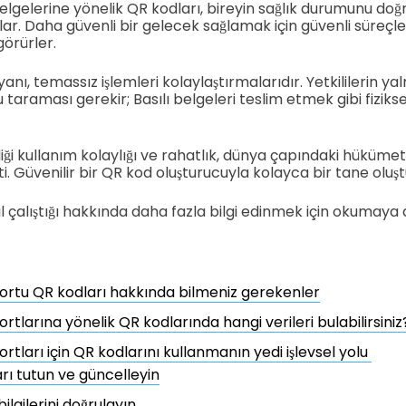
elgelerine yönelik QR kodları, bireyin sağlık durumunu doğ
ağlar. Daha güvenli bir gelecek sağlamak için güvenli süreçl
görürler.
anı, temassız işlemleri kolaylaştırmalarıdır. Yetkililerin yal
taraması gerekir; Basılı belgeleri teslim etmek gibi fizik
diği kullanım kolaylığı ve rahatlık, dünya çapındaki hükümet
. Güvenilir bir QR kod oluşturucuyla kolayca bir tane oluştu
ıl çalıştığı hakkında daha fazla bilgi edinmek için okumaya
ortu QR kodları hakkında bilmeniz gerekenler
rtlarına yönelik QR kodlarında hangi verileri bulabilirsiniz
rtları için QR kodlarını kullanmanın yedi işlevsel yolu
arı tutun ve güncelleyin
bilgilerini doğrulayın