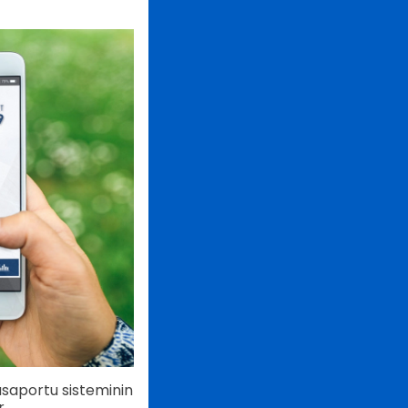
pasaportu sisteminin
r.