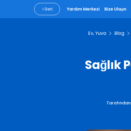
Geri
Yardım Merkezi
Bize Ulaşın
Ev, Yuva
Blog
Sağlık 
Tarafından