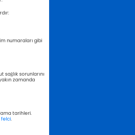
rdır:
işim numaraları gibi
ut sağlık sorunlarını
ra yakın zamanda
ulama tarihleri.
felci
.