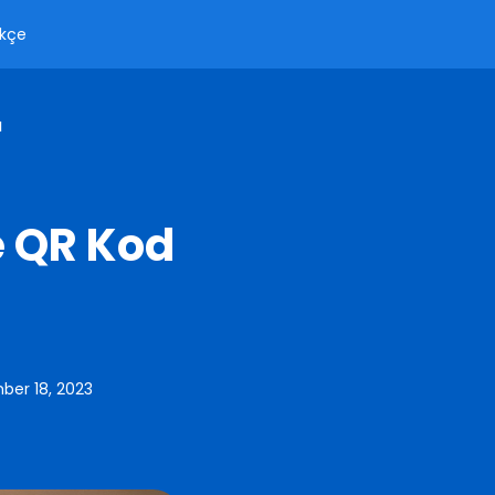
kçe
u
e QR Kod
er 18, 2023