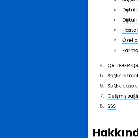
Dijital
Dijital
Hastal
Özel b
Farmas
QR TIGER QR 
Sağlık hizme
Sağlık pasapo
Gelişmiş sağl
SSS
Hakkınd