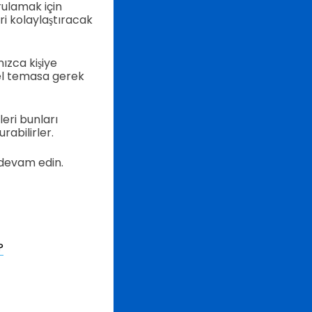
rulamak için
eri kolaylaştıracak
nızca kişiye
sel temasa gerek
leri bunları
rabilirler.
 devam edin.
?