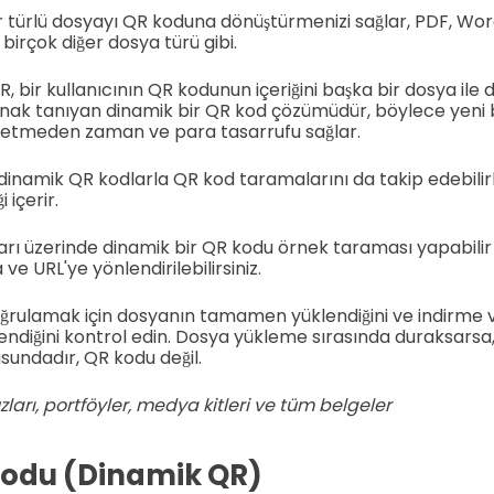
 türlü dosyayı QR koduna dönüştürmenizi sağlar, PDF, Wor
birçok diğer dosya türü gibi.
R, bir kullanıcının QR kodunun içeriğini başka bir dosya ile
nak tanıyan dinamik bir QR kod çözümüdür, böylece yeni 
tmeden zaman ve para tasarrufu sağlar.
 dinamik QR kodlarla QR kod taramalarını da takip edebilirle
 içerir.
arı üzerinde dinamik bir QR kodu örnek taraması yapabilir 
ve URL'ye yönlendirilebilirsiniz.
doğrulamak için dosyanın tamamen yüklendiğini ve indirme
lendiğini kontrol edin. Dosya yükleme sırasında duraksarsa,
undadır, QR kodu değil.
zları, portföyler, medya kitleri ve tüm belgeler
kodu (Dinamik QR)