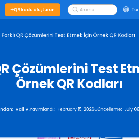
QR kodu oluşturun
Tür
Farklı QR Çözümlerini Test Etmek İçin Örnek QR Kodları
QR Çözümlerini Test Et
Örnek QR Kodları
ından
:
Vall V.
Yayımlandı.
:
February 15, 2026
Güncelleme
:
July 0