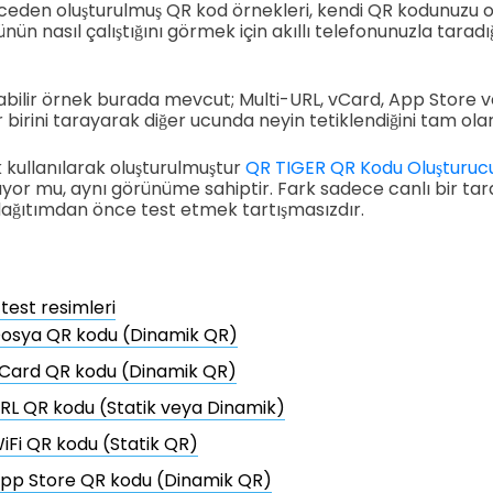
nceden oluşturulmuş QR kod örnekleri, kendi QR kodunuzu
n nasıl çalıştığını görmek için akıllı telefonunuzla taradı
abilir örnek burada mevcut; Multi-URL, vCard, App Store
er birini tarayarak diğer ucunda neyin tetiklendiğini tam ola
 kullanılarak oluşturulmuştur
QR TIGER QR Kodu Oluşturuc
mıyor mu, aynı görünüme sahiptir. Fark sadece canlı bir t
dağıtımdan önce test etmek tartışmasızdır.
test resimleri
osya QR kodu (Dinamik QR)
Card QR kodu (Dinamik QR)
RL QR kodu (Statik veya Dinamik)
iFi QR kodu (Statik QR)
pp Store QR kodu (Dinamik QR)