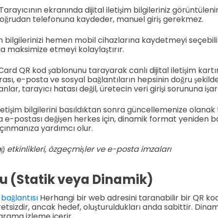
Tarayıcının ekranında dijital iletişim bilgileriniz görüntülenir. İ
doğrudan telefonuna kaydeder, manuel giriş gerekmez.
şim bilgilerinizi hemen mobil cihazlarına kaydetmeyi seçebili
nda maksimize etmeyi kolaylaştırır.
ard QR kod şablonunu tarayarak canlı dijital iletişim kartı
ası, e-posta ve sosyal bağlantıların hepsinin doğru şekil
anlar, tarayıcı hatası değil, üretecin veri girişi sorununa işa
letişim bilgilerini basıldıktan sonra güncellemenize olanak
a e-postası değişen herkes için, dinamik format yeniden 
çınmanıza yardımcı olur.
 ağ etkinlikleri, özgeçmişler ve e-posta imzaları
u (Statik veya Dinamik)
bağlantısı
Herhangi bir web adresini taranabilir bir QR ko
etsizdir, ancak hedef, oluşturuldukları anda sabittir. Dina
arama izleme içerir.