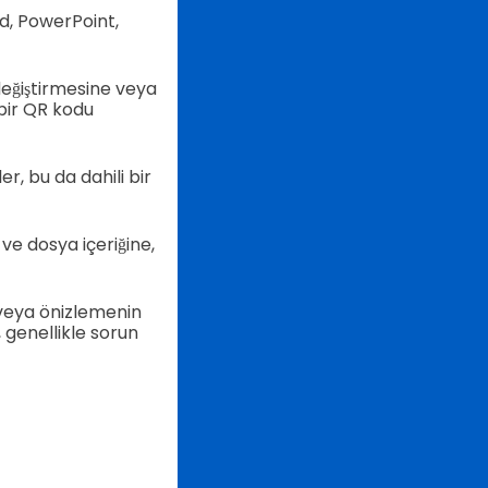
d, PowerPoint,
 değiştirmesine veya
bir QR kodu
r, bu da dahili bir
ve dosya içeriğine,
 veya önizlemenin
 genellikle sorun