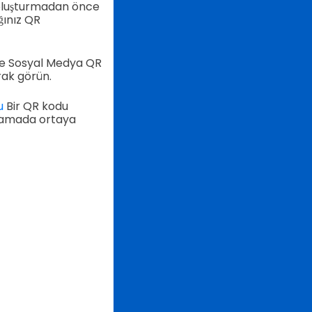
 oluşturmadan önce
ğınız QR
 ve Sosyal Medya QR
rak görün.
u
Bir QR kodu
aramada ortaya