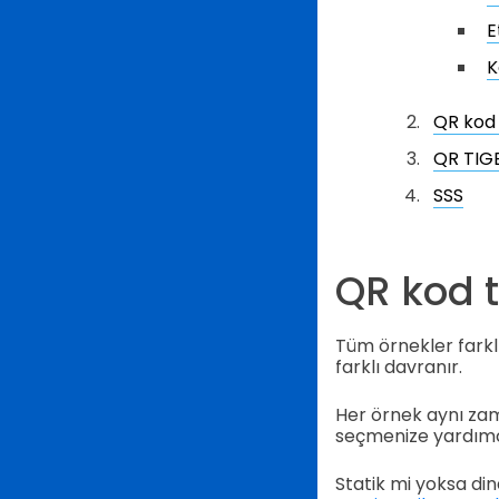
E
K
QR kod 
QR TIGE
SSS
QR kod t
Tüm örnekler farklı 
farklı davranır.
Her örnek aynı zama
seçmenize yardımcı
Statik mi yoksa di