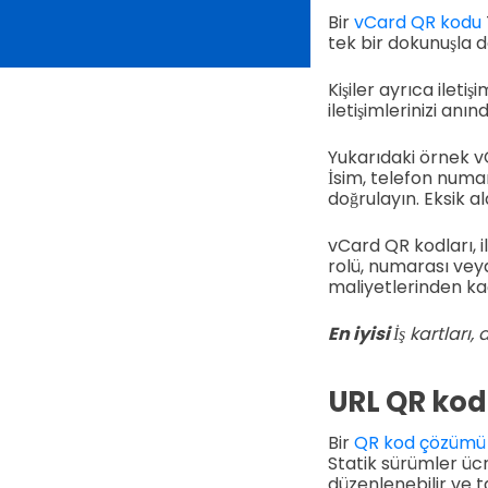
Bir
vCard QR kodu
tek bir dokunuşla 
Kişiler ayrıca ileti
iletişimlerinizi anı
Yukarıdaki örnek vC
İsim, telefon numar
doğrulayın. Eksik al
vCard QR kodları, i
rolü, numarası vey
maliyetlerinden ka
En iyisi
İş kartları,
URL QR kod
Bir
QR kod çözümü 
Statik sürümler ücr
düzenlenebilir ve t