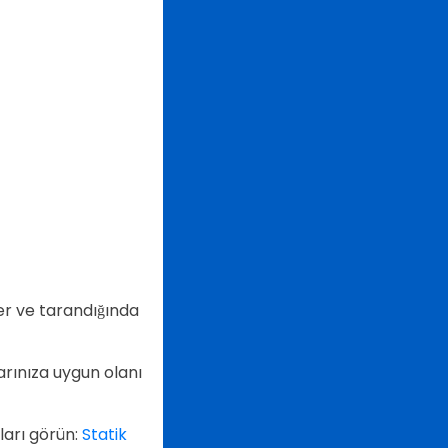
der ve tarandığında
arınıza uygun olanı
ları görün:
Statik