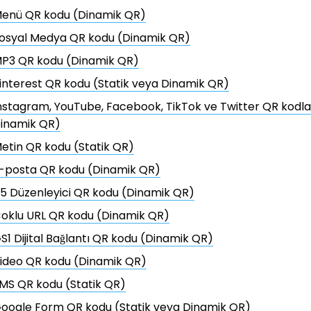
enü QR kodu (Dinamik QR)
osyal Medya QR kodu (Dinamik QR)
P3 QR kodu (Dinamik QR)
interest QR kodu (Statik veya Dinamik QR)
nstagram, YouTube, Facebook, TikTok ve Twitter QR kodlar
inamik QR)
etin QR kodu (Statik QR)
-posta QR kodu (Dinamik QR)
5 Düzenleyici QR kodu (Dinamik QR)
oklu URL QR kodu (Dinamik QR)
S1 Dijital Bağlantı QR kodu (Dinamik QR)
ideo QR kodu (Dinamik QR)
MS QR kodu (Statik QR)
oogle Form QR kodu (Statik veya Dinamik QR)