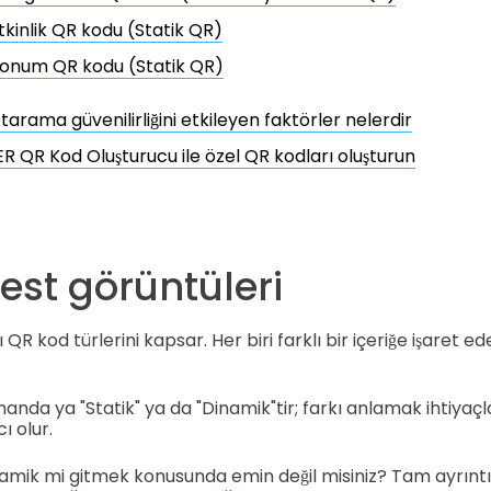
tkinlik QR kodu (Statik QR)
onum QR kodu (Statik QR)
tarama güvenilirliğini etkileyen faktörler nelerdir
R QR Kod Oluşturucu ile özel QR kodları oluşturun
est görüntüleri
QR kod türlerini kapsar. Her biri farklı bir içeriğe işaret e
nda ya "Statik" ya da "Dinamik"tir; farkı anlamak ihtiyaçl
 olur.
namik mi gitmek konusunda emin değil misiniz? Tam ayrıntı