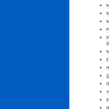
M
S
M
P
I
D
M
E
H
Ç
G
V
S
G