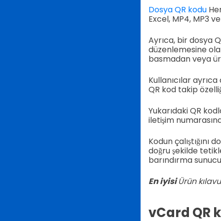
Dosya QR kodu
Her
Excel, MP4, MP3 ve 
Ayrıca, bir dosya Q
düzenlemesine ola
basmadan veya üre
Kullanıcılar ayrıca
QR kod takip özelliği
Yukarıdaki QR kodl
iletişim numarasına 
Kodun çalıştığını 
doğru şekilde tetik
barındırma sunucus
En iyisi
Ürün kılavu
vCard QR 