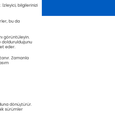
zleyici, bilgilerinizi
rler, bu da
nı görüntüleyin.
de doldurulduğunu
ret eder.
 tanır. Zamanla
basım
duna dönüştürür.
mik sürümler