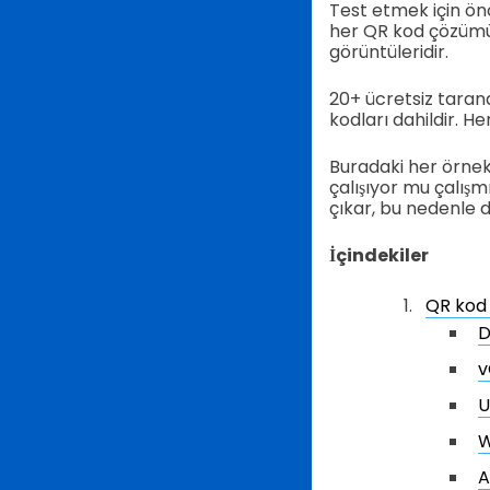
Test etmek için ö
her QR kod çözümünü
görüntüleridir.
20+ ücretsiz taran
kodları dahildir. H
Buradaki her örnek
çalışıyor mu çalış
çıkar, bu nedenle 
İçindekiler
QR kod 
D
v
U
W
A