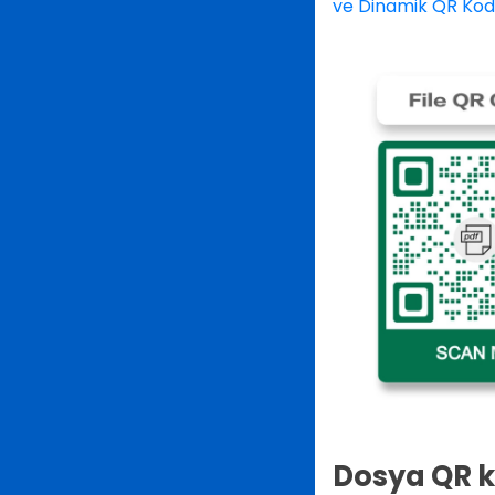
ve Dinamik QR Kod:
Dosya QR 